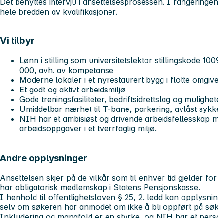
Det benyttes intervju i ansettelsesprosessen. I rangering
hele bredden av kvalifikasjoner.
Vi tilbyr
Lønn i stilling som universitetslektor stillingskode 1
000, avh. av kompetanse
Moderne lokaler i et nyrestaurert bygg i flotte omg
Et godt og aktivt arbeidsmiljø
Gode treningsfasiliteter, bedriftsidrettslag og mulighet
Umiddelbar nærhet til T-bane, parkering, avlåst sykk
NIH har et ambisiøst og drivende arbeidsfellesskap 
arbeidsoppgaver i et tverrfaglig miljø.
Andre opplysninger
Ansettelsen skjer på de vilkår som til enhver tid gjelder fo
har obligatorisk medlemskap i Statens Pensjonskasse.
I henhold til offentlighetsloven § 25, 2. ledd kan opplysnin
selv om søkeren har anmodet om ikke å bli oppført på søke
Inkludering og mangfold er en styrke, og NIH har et pers