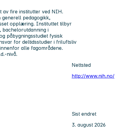
t av fire institutter ved NIH.
n generell pedagogikk,
sset opplæring. Instituttet tilbyr
, bachelorutdanning i
 og påbygningsstudiet fysisk
ar for deltidsstudier i friluftsliv
 innenfor alle fagområdene.
.d.-nivå.
Nettsted
http://www.nih.no/
Sist endret
3. august 2026