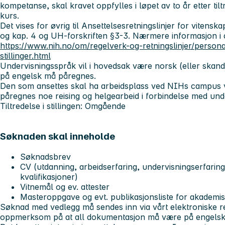
kompetanse, skal kravet oppfylles i løpet av to år etter tiltr
kurs.
Det vises for øvrig til Ansettelsesretningslinjer for vitenska
og kap. 4 og UH-forskriften §3-3. Nærmere informasjon i
https://www.nih.no/om/regelverk-og-retningslinjer/personal
stillinger.html
Undervisningsspråk vil i hovedsak være norsk (eller skand
på engelsk må påregnes.
Den som ansettes skal ha arbeidsplass ved NIHs campus
påregnes noe reising og helgearbeid i forbindelse med under
Tiltredelse i stillingen: Omgående
Søknaden skal inneholde
Søknadsbrev
CV (utdanning, arbeidserfaring, undervisningserfarin
kvalifikasjoner)
Vitnemål og ev. attester
Masteroppgave og evt. publikasjonsliste for akademis
Søknad med vedlegg må sendes inn via vårt elektroniske re
oppmerksom på at all dokumentasjon må være på engelsk e