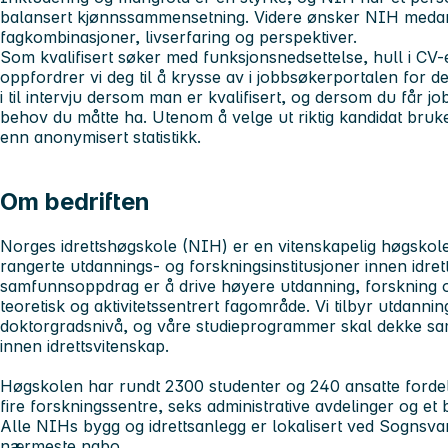
balansert kjønnssammensetning. Videre ønsker NIH medar
fagkombinasjoner, livserfaring og perspektiver.
Som kvalifisert søker med funksjonsnedsettelse, hull i CV
oppfordrer vi deg til å krysse av i jobbsøkerportalen for d
i til intervju dersom man er kvalifisert, og dersom du får job
behov du måtte ha. Utenom å velge ut riktig kandidat bruke
enn anonymisert statistikk.
Om bedriften
Norges idrettshøgskole (NIH)
er en vitenskapelig høgsko
rangerte utdannings- og forskningsinstitusjoner innen idret
samfunnsoppdrag er å drive høyere utdanning, forskning o
teoretisk og aktivitetssentrert fagområde. Vi tilbyr utdanni
doktorgradsnivå, og våre studieprogrammer skal dekke s
innen idrettsvitenskap.
Høgskolen har rundt 2300 studenter og 240 ansatte fordelt p
fire forskningssentre, seks administrative avdelinger og et b
Alle NIHs bygg og idrettsanlegg er lokalisert ved Sogn
nærmeste nabo.