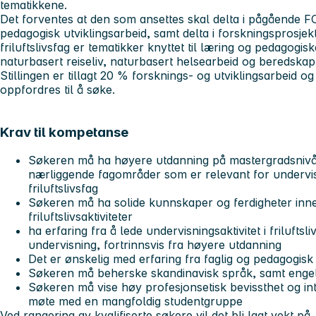
tematikkene.
Det forventes at den som ansettes skal delta i pågående FOU 
pedagogisk utviklingsarbeid, samt delta i forskningsprosjekt
friluftslivsfag er tematikker knyttet til læring og pedagogis
naturbasert reiseliv, naturbasert helsearbeid og beredskap 
Stillingen er tillagt 20 % forsknings- og utviklingsarbeid 
oppfordres til å søke.
Krav til kompetanse
Søkeren må ha høyere utdanning på mastergradsnivå in
nærliggende fagområder som er relevant for undervis
friluftslivsfag
Søkeren må ha solide kunnskaper og ferdigheter inne
friluftslivsaktiviteter
ha erfaring fra å lede undervisningsaktivitet i friluftsl
undervisning, fortrinnsvis fra høyere utdanning
Det er ønskelig med erfaring fra faglig og pedagogisk
Søkeren må beherske skandinavisk språk, samt engels
Søkeren må vise høy profesjonsetisk bevissthet og integ
møte med en mangfoldig studentgruppe
Ved rangering av kvalifiserte søkere vil det bli lagt vekt på,