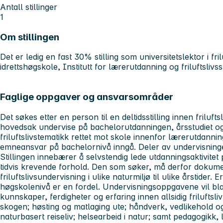
Antall stillinger
1
Om stillingen
Det er ledig en fast 30% stilling som universitetslektor i fri
idrettshøgskole, Institutt for lærerutdanning og friluftslivss
Faglige oppgaver og ansvarsområder
Det søkes etter en person til en deltidsstilling innen friluft
hovedsak undervise på bachelorutdanningen, årsstudiet og de
friluftslivstematikk rettet mot skole innenfor lærerutdannin
emneansvar på bachelornivå inngå. Deler av undervisning
Stillingen innebærer å selvstendig lede utdanningsaktivit
tidvis krevende forhold. Den som søker, må derfor dokumen
friluftslivsundervisning i ulike naturmiljø til ulike årstider. 
høgskolenivå er en fordel. Undervisningsoppgavene vil bl
kunnskaper, ferdigheter og erfaring innen allsidig friluftsliv
skogen; høsting og matlaging ute; håndverk, vedlikehold o
naturbasert reiseliv; helsearbeid i natur; samt pedagogikk, 