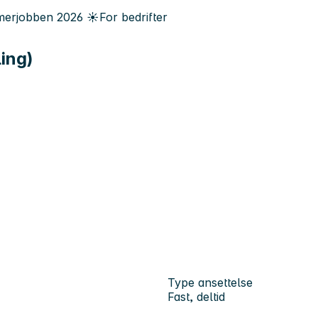
erjobben
2026
☀️
For bedrifter
ling)
Type ansettelse
Fast, deltid