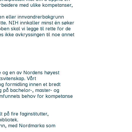
beidere med ulike kompetanser,
-en eller innvandrerbakgrunn
ette. NIH innkaller minst én søker
ben skal vi legge til rette for de
s ikke avkryssingen til noe annet
le og en av Nordens høyest
tsvitenskap. Vårt
g formidling innen et bredt
ng på bachelor-, master- og
amfunnets behov for kompetanse
å fire faginstitutter,
ibliotek.
svann, med Nordmarka som