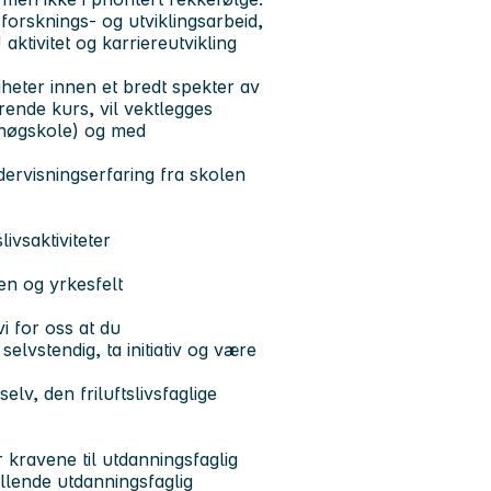
 forsknings- og utviklingsarbeid,
ktivitet og karriereutvikling
heter innen et bredt spekter av
erende kurs, vil vektlegges
t/høgskole) og med
ndervisningserfaring fra skolen
livsaktiviteter
en og yrkesfelt
vi for oss at du
elvstendig, ta initiativ og være
lv, den friluftslivsfaglige
er kravene til utdanningsfaglig
illende utdanningsfaglig