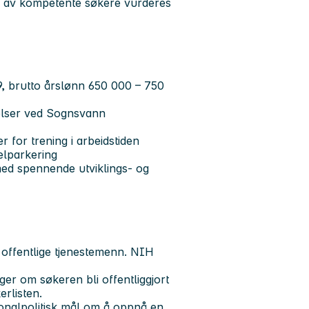
en av kompetente søkere vurderes
009, brutto årslønn 650 000 – 750
ivelser ved Sognsvann
er for trening i arbeidstiden
elparkering
med spennende utviklings- og
r offentlige tjenestemenn. NIH
ger om søkeren bli offentliggjort
rlisten.
onalpolitisk mål om å oppnå en