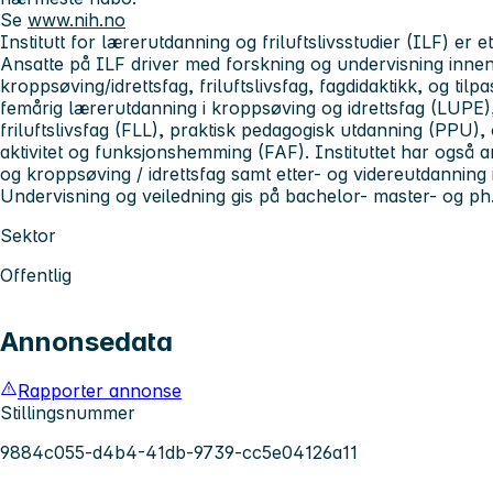
Se
www.nih.no
Institutt for lærerutdanning og friluftslivsstudier (ILF)
er et
Ansatte på ILF driver med forskning og undervisning inne
kroppsøving/idrettsfag, friluftslivsfag, fagdidaktikk, og tilpa
femårig lærerutdanning i kroppsøving og idrettsfag (LUPE)
friluftslivsfag (FLL), praktisk pedagogisk utdanning (PPU),
aktivitet og funksjonshemming (FAF). Instituttet har også ansv
og kroppsøving / idrettsfag samt etter- og videreutdanning
Undervisning og veiledning gis på bachelor- master- og ph
Sektor
Offentlig
Annonsedata
Rapporter annonse
Stillingsnummer
9884c055-d4b4-41db-9739-cc5e04126a11