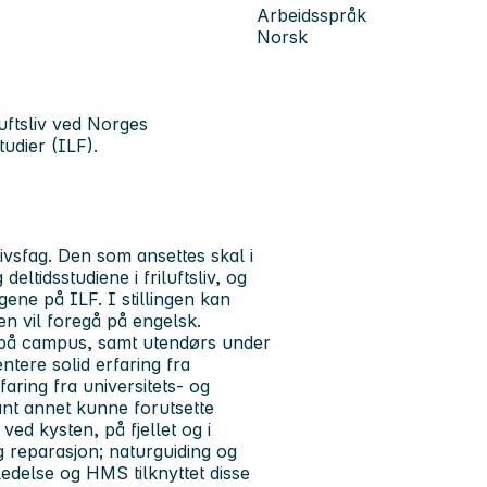
Arbeidsspråk
Norsk
luftsliv ved Norges
tudier (ILF).
slivsfag. Den som ansettes skal i
ltidsstudiene i friluftsliv, og
gene på ILF. I stillingen kan
en vil foregå på engelsk.
et på campus, samt utendørs under
tere solid erfaring fra
Erfaring fra universitets- og
ant annet kunne forutsette
 ved kysten, på fjellet og i
g reparasjon; naturguiding og
ledelse og HMS tilknyttet disse