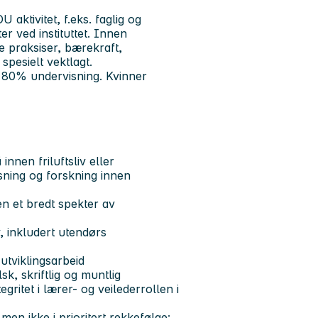
aktivitet, f.eks. faglig og
er ved instituttet. Innen
ke praksiser, bærekraft,
spesielt vektlagt.
og 80% undervisning. Kvinner
nen friluftsliv eller
ning og forskning innen
n et bredt spekter av
iv, inkludert utendørs
 utviklingsarbeid
k, skriftlig og muntlig
ritet i lærer- og veilederrollen i
 men ikke i prioritert rekkefølge: