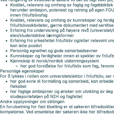
Kvalitet, relevans og omfang av faglig og fagdidaktisk
herunder ambisjon, potensial og retning på egen FOU a
innen friluftslivsfag
Kvalitet, relevans og omfang av kunnskaper og ferdig
friluftslivsaktiviteter, gjerne dokumentert med sertifis
Erfaring fra undervisning på høyere nivå (universite
elev/studentaktive læringsformer
Erfaring fra yrkesfeltet friluftsliv og/eller relevant u
kan telle positivt
Personlig egnethet og gode samarbeidsevner
Kunnskaper og ferdigheter innen et spekter av frilufts
Kjennskap til norsk/nordisk utdanningssystem
har god forståelse for friluftsliv som fag, fenom
Personlige egenskaper
For å lykkes i rollen som universitetslektor i friluftsliv, ser 
har god evne til formidling og samarbeid, kan arbeide s
fleksibel
har faglige ambisjoner og ønsker om utvikling av deg se
studieporteføljen på NIH og fagfeltet
Andre opplysninger om stillingen
En forutsetning for fast tilsetting er at søkeren tilfredsstill
kompetanse. Ved ansettelse der søkeren ikke har tilfredsst