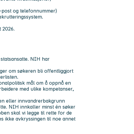
 e-post og telefonnummer)
ekrutteringssystem.
st 2026.
r statsansatte. NIH har
ger om søkeren bli offentliggjort
rlisten.
onalpolitisk mål om å oppnå en
beidere med ulike kompetanser,
-en eller innvandrerbakgrunn
ette. NIH innkaller minst én søker
ben skal vi legge til rette for de
s ikke avkryssingen til noe annet