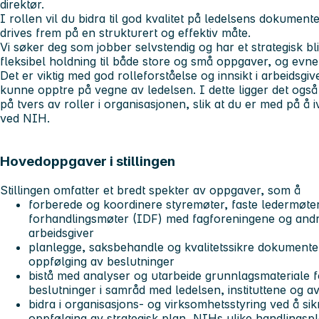
direktør.
I rollen vil du bidra til god kvalitet på ledelsens dokument
drives frem på en strukturert og effektiv måte.
Vi søker deg som jobber selvstendig og har et strategisk b
fleksibel holdning til både store og små oppgaver, og evne
Det er viktig med god rolleforståelse og innsikt i arbeidsgive
kunne opptre på vegne av ledelsen. I dette ligger det og
på tvers av roller i organisasjonen, slik at du er med på å 
ved NIH.
Hovedoppgaver i stillingen
Stillingen omfatter et bredt spekter av oppgaver, som å
forberede og koordinere styremøter, faste ledermøter
forhandlingsmøter (IDF) med fagforeningene og and
arbeidsgiver
planlegge, saksbehandle og kvalitetssikre dokumenter 
oppfølging av beslutninger
bistå med analyser og utarbeide grunnlagsmateriale f
beslutninger i samråd med ledelsen, instituttene og a
bidra i organisasjons- og virksomhetsstyring ved å sik
oppfølging av strategisk plan, NIHs ulike handlingsp