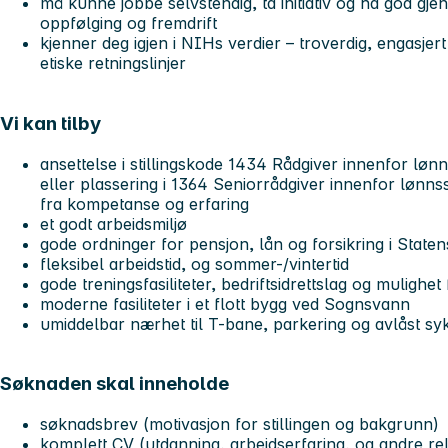
må kunne jobbe selvstendig, ta initiativ og ha god gj
oppfølging og fremdrift
kjenner deg igjen i NIHs verdier – troverdig, engasjer
etiske retningslinjer
Vi kan tilby
ansettelse i stillingskode 1434 Rådgiver innenfor lø
eller plassering i 1364 Seniorrådgiver innenfor lønn
fra kompetanse og erfaring
et godt arbeidsmiljø
gode ordninger for pensjon, lån og forsikring i State
fleksibel arbeidstid, og sommer-/vintertid
gode treningsfasiliteter, bedriftsidrettslag og mulighet 
moderne fasiliteter i et flott bygg ved Sognsvann
umiddelbar nærhet til T-bane, parkering og avlåst sy
Søknaden skal inneholde
søknadsbrev (motivasjon for stillingen og bakgrunn
komplett CV (utdanning, arbeidserfaring, og andre rel