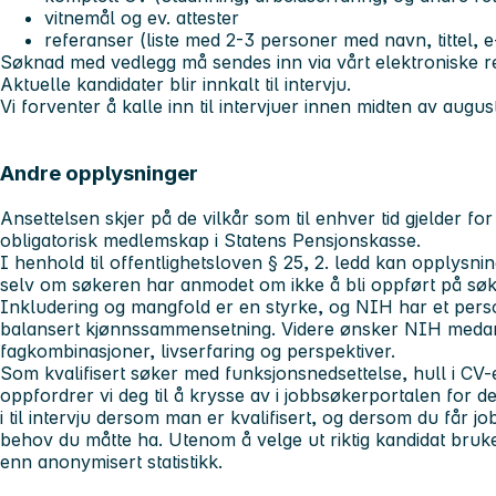
vitnemål og ev. attester
referanser (liste med 2-3 personer med navn, tittel,
Søknad med vedlegg må sendes inn via vårt elektroniske r
Aktuelle kandidater blir innkalt til intervju.
Vi forventer å kalle inn til intervjuer innen midten av augu
Andre opplysninger
Ansettelsen skjer på de vilkår som til enhver tid gjelder fo
obligatorisk medlemskap i Statens Pensjonskasse.
I henhold til offentlighetsloven § 25, 2. ledd kan opplysnin
selv om søkeren har anmodet om ikke å bli oppført på søke
Inkludering og mangfold er en styrke, og NIH har et pers
balansert kjønnssammensetning. Videre ønsker NIH medar
fagkombinasjoner, livserfaring og perspektiver.
Som kvalifisert søker med funksjonsnedsettelse, hull i CV
oppfordrer vi deg til å krysse av i jobbsøkerportalen for d
i til intervju dersom man er kvalifisert, og dersom du får job
behov du måtte ha. Utenom å velge ut riktig kandidat bruke
enn anonymisert statistikk.