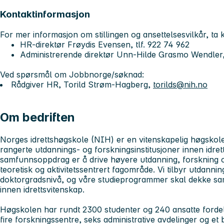
Kontaktinformasjon
For mer informasjon om stillingen og ansettelsesvilkår, ta 
HR-direktør Frøydis Evensen, tlf. 922 74 962
Administrerende direktør Unn-Hilde Grasmo Wendler,
Ved spørsmål om Jobbnorge/søknad:
Rådgiver HR, Torild Strøm-Hagberg,
torilds@nih.no
Om bedriften
Norges idrettshøgskole (NIH)
er en vitenskapelig høgsko
rangerte utdannings- og forskningsinstitusjoner innen idret
samfunnsoppdrag er å drive høyere utdanning, forskning o
teoretisk og aktivitetssentrert fagområde. Vi tilbyr utdanni
doktorgradsnivå, og våre studieprogrammer skal dekke s
innen idrettsvitenskap.
Høgskolen har rundt 2300 studenter og 240 ansatte fordelt p
fire forskningssentre, seks administrative avdelinger og et b