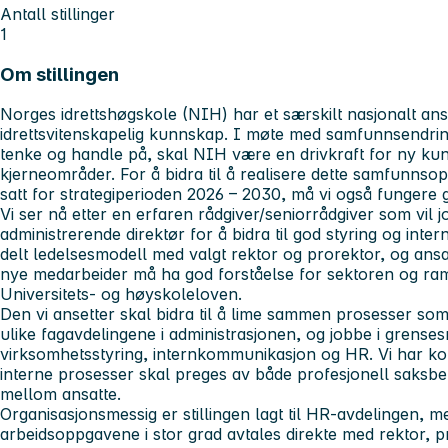
Antall stillinger
1
Om stillingen
Norges idrettshøgskole (NIH) har et særskilt nasjonalt ans
idrettsvitenskapelig kunnskap. I møte med samfunnsendri
tenke og handle på, skal NIH være en drivkraft for ny ku
kjerneområder. For å bidra til å realisere dette samfunns
satt for strategiperioden 2026 – 2030, må vi også fungere g
Vi ser nå etter en erfaren rådgiver/seniorrådgiver som vil j
administrerende direktør for å bidra til god styring og inter
delt ledelsesmodell med valgt rektor og prorektor, og ansa
nye medarbeider må ha god forståelse for sektoren og ram
Universitets- og høyskoleloven.
Den vi ansetter skal bidra til å lime sammen prosesser som
ulike fagavdelingene i administrasjonen, og jobbe i grenses
virksomhetsstyring, internkommunikasjon og HR. Vi har kort
interne prosesser skal preges av både profesjonell saksb
mellom ansatte.
Organisasjonsmessig er stillingen lagt til HR-avdelingen, men
arbeidsoppgavene i stor grad avtales direkte med rektor, 