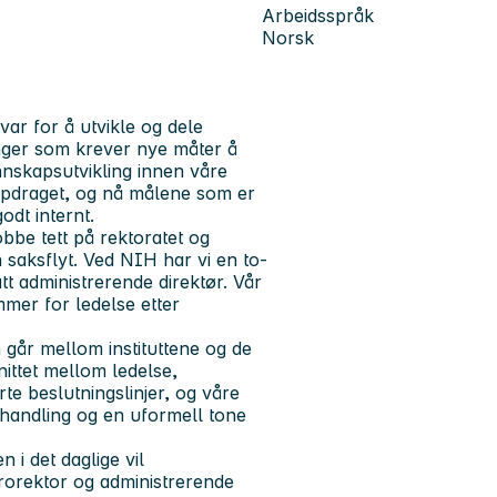
Arbeidsspråk
Norsk
var for å utvikle og dele
nger som krever nye måter å
nnskapsutvikling innen våre
oppdraget, og nå målene som er
odt internt.
obbe tett på rektoratet og
n saksflyt. Ved NIH har vi en to-
tt administrerende direktør. Vår
mer for ledelse etter
 går mellom instituttene og de
nittet mellom ledelse,
e beslutningslinjer, og våre
ehandling og en uformell tone
 i det daglige vil
prorektor og administrerende