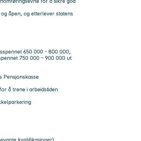
ennomføringsevne for å sikre god
t og åpen, og etterlever statens
nnsspennet 650 000 - 800 000,
sspennet 750 000 – 900 000 ut
ns Pensjonskasse
for å trene i arbeidstiden
kkelparkering
)
evante kvalifikasjoner)