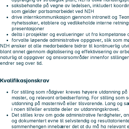
saksbehandle på vegne av ledelsen, inkludert koordin
som gjelder partsamarbeidet ved NIH
drive internkommunikasjon gjennom intranett og Team
nyhetssaker, etablere og vedlikeholde interne retnings
presentasjoner
delta i prosjekter og evalueringer ut fra kompetans
forvalte løpende administrative oppgaver, slik som mø
NIH ønsker at alle medarbeidere bidrar til kontinuerlig utv
blant annet gjennom digitalisering og effektivisering av ar
naturlig at oppgaver og ansvarsområder innenfor stillingen
endrer seg over tid.
Kvalifikasjonskrav
For stilling som rådgiver kreves høyere utdanning på
master, og relevant arbeidserfaring. For stilling som
utdanning på masternivå eller tilsvarende. Lang og sæ
i noen tilfeller erstatte deler av utdanningskravet.
Det stilles krav om gode administrative ferdigheter, an
og dokumentert evne til selvstendig og resultatoriente
sammenhengen innebærer det at du må ha relevant erfa