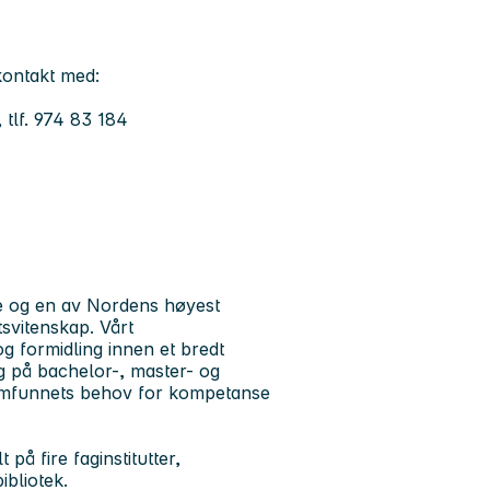
kontakt med:
 tlf. 974 83 184
le og en av Nordens høyest
tsvitenskap. Vårt
g formidling innen et bredt
ng på bachelor-, master- og
amfunnets behov for kompetanse
å fire faginstitutter,
ibliotek.