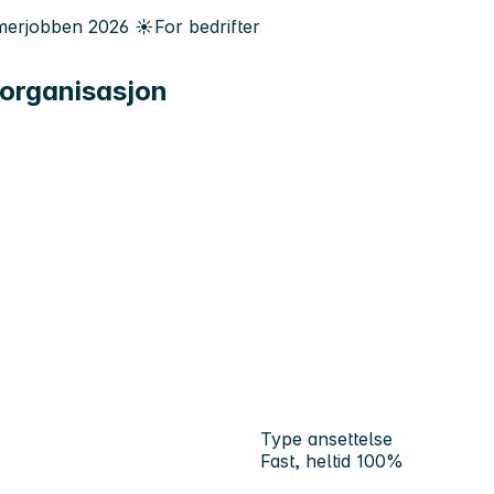
erjobben
2026
☀️
For bedrifter
 organisasjon
Type ansettelse
Fast, heltid 100%