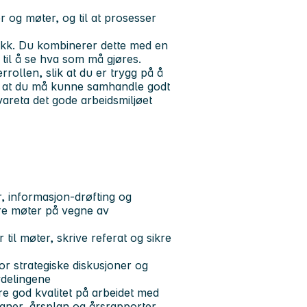
er og møter, og til at prosesser
likk. Du kombinerer dette med en
 til å se hva som må gjøres.
rrollen, slik at du er trygg på å
så at du må kunne samhandle godt
ivareta det gode arbeidsmiljøet
, informasjon-drøfting og
re møter på vegne av
til møter, skrive referat og sikre
or strategiske diskusjoner og
vdelingene
re god kvalitet på arbeidet med
laner, årsplan og årsrapporter