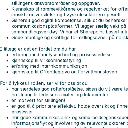
stillingens ansvarsområder og oppgaver.
Kjennskap til rammevilkårene og regelverket for offen
innsikt i universitets- og høyskolesektoren spesielt.
Generelt god digital kompetanse, slik at du beherske
kommunikasjonsplattformer. Vi legger særlig vekt p
samhandlingsverktøy. Vi har et Sharepoint-basert intr
Gode muntlige og skriftlige formidlingsevner på nors
I tillegg er det en fordel om du har
erfaring med analysearbeid og prosessledelse
kjennskap til virksomhetsstyring
erfaring med internkommunikasjon
kjennskap til Offentleglova og Forvaltningsloven
For å lykkes i rollen, ser vi for oss at du
har særdeles god rolleforståelse, siden du vil være te
ha tilgang til ledelsens møter og dokumenter
er motivert for stillingen!
er god til å prioritere effektivt, holde oversikt og finn
prosesser
har gode kommunikasjons- og samarbeidsegenskaper, sl
informasjonsflyt og involvering av relevante aktører