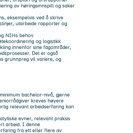
ering av høringsinnspill og saker
s, eksempelvis ved å skrive
linjer, utarbeide rapporter og
e og NIHs behov
tekoordinering og logistikk
ikling innenfor sine fagområder,
beidsprosesser. Det er også
s grunnpreg vil variere, og
 minimum bachelor-nivå, gjerne
 seniorrådgiver kreves høyere
rlig relevant arbeidserfaring kan
alytiske evner, relevant praksis
rt arbeid. I denne
ring fra ett eller flere av