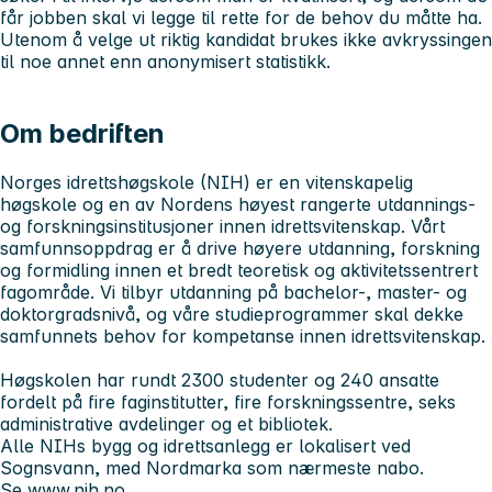
får jobben skal vi legge til rette for de behov du måtte ha.
Utenom å velge ut riktig kandidat brukes ikke avkryssingen
til noe annet enn anonymisert statistikk.
Om bedriften
Norges idrettshøgskole (NIH)
er en vitenskapelig
høgskole og en av Nordens høyest rangerte utdannings-
og forskningsinstitusjoner innen idrettsvitenskap. Vårt
samfunnsoppdrag er å drive høyere utdanning, forskning
og formidling innen et bredt teoretisk og aktivitetssentrert
fagområde. Vi tilbyr utdanning på bachelor-, master- og
doktorgradsnivå, og våre studieprogrammer skal dekke
samfunnets behov for kompetanse innen idrettsvitenskap.
Høgskolen har rundt 2300 studenter og 240 ansatte
fordelt på fire faginstitutter, fire forskningssentre, seks
administrative avdelinger og et bibliotek.
Alle NIHs bygg og idrettsanlegg er lokalisert ved
Sognsvann, med Nordmarka som nærmeste nabo.
Se
www.nih.no