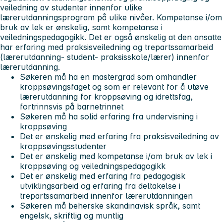
veiledning av studenter innenfor ulike
lærerutdanningsprogram på ulike nivåer. Kompetanse i/om
bruk av lek er ønskelig, samt kompetanse i
veiledningspedagogikk. Det er også ønskelig at den ansatte
har erfaring med praksisveiledning og trepartssamarbeid
(lærerutdanning- student- praksisskole/lærer) innenfor
lærerutdanning.
Søkeren må ha en mastergrad som omhandler
kroppsøvingsfaget og som er relevant for å utøve
lærerutdanning for kroppsøving og idrettsfag,
fortrinnsvis på barnetrinnet
Søkeren må ha solid erfaring fra undervisning i
kroppsøving
Det er ønskelig med erfaring fra praksisveiledning av
kroppsøvingsstudenter
Det er ønskelig med kompetanse i/om bruk av lek i
kroppsøving og veiledningspedagogikk
Det er ønskelig med erfaring fra pedagogisk
utviklingsarbeid og erfaring fra deltakelse i
trepartssamarbeid innenfor lærerutdanningen
Søkeren må beherske skandinavisk språk, samt
engelsk, skriftlig og muntlig