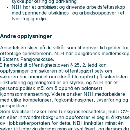
sykkelparkering og parkering
NIH har et ambisiøst og drivende arbeidsfellesskap
med spennende utviklings- og arbeidsoppgaver i et
tverrfaglig miljø.
Andre opplysninger
Ansettelsen skjer på de vilkår som til enhver tid gjelder for
offentlige tjenestemenn. NIH har obligatorisk medlemskap
i Statens Pensjonskasse.
I henhold til offentlighetsloven § 25, 2. ledd kan
opplysninger om søkeren bli offentliggjort selv om
søkeren har anmodet om ikke å bli oppført på søkerlisten.
Inkludering og mangfold er en styrke, og NIH har et
personalpolitisk mål om å oppnå en balansert
kjønnssammensetning. Videre ønsker NIH medarbeidere
med ulike kompetanser, fagkombinasjoner, livserfaring og
perspektiver.
Som kvalifisert søker med funksjonsnedsettelse, hull i CV-
en eller innvandrerbakgrunn oppfordrer vi deg til å krysse
av i jobbsøkerportalen for dette. NIH innkaller minst én
søker i til intervju dersom man er kvalifisert, og dersom du