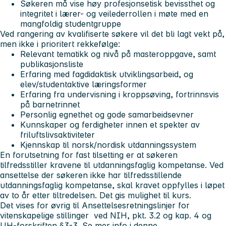
Søkeren må vise høy profesjonsetisk bevissthet og
integritet i lærer- og veilederrollen i møte med en
mangfoldig studentgruppe
Ved rangering av kvalifiserte søkere vil det bli lagt vekt på,
men ikke i prioritert rekkefølge:
Relevant tematikk og nivå på masteroppgave, samt
publikasjonsliste
Erfaring med fagdidaktisk utviklingsarbeid, og
elev/studentaktive læringsformer
Erfaring fra undervisning i kroppsøving, fortrinnsvis
på barnetrinnet
Personlig egnethet og gode samarbeidsevner
Kunnskaper og ferdigheter innen et spekter av
friluftslivsaktiviteter
Kjennskap til norsk/nordisk utdanningssystem
En forutsetning for fast tilsetting er at søkeren
tilfredsstiller kravene til utdanningsfaglig kompetanse. Ved
ansettelse der søkeren ikke har tilfredsstillende
utdanningsfaglig kompetanse, skal kravet oppfylles i løpet
av to år etter tiltredelsen. Det gis mulighet til kurs.
Det vises for øvrig til Ansettelsesretningslinjer for
vitenskapelige stillinger ved NIH, pkt. 3.2 og kap. 4 og
UH-forskriften §3-3. Se mer info i denne