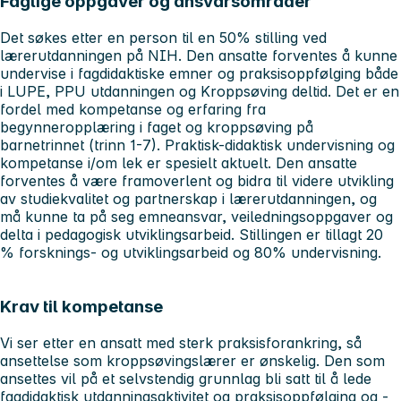
Faglige oppgaver og ansvarsområder
Det søkes etter en person til en 50% stilling ved
lærerutdanningen på NIH. Den ansatte forventes å kunne
undervise i fagdidaktiske emner og praksisoppfølging både
i LUPE, PPU utdanningen og Kroppsøving deltid. Det er en
fordel med kompetanse og erfaring fra
begynneropplæring i faget og kroppsøving på
barnetrinnet (trinn 1-7). Praktisk-didaktisk undervisning og
kompetanse i/om lek er spesielt aktuelt. Den ansatte
forventes å være framoverlent og bidra til videre utvikling
av studiekvalitet og partnerskap i lærerutdanningen, og
må kunne ta på seg emneansvar, veiledningsoppgaver og
delta i pedagogisk utviklingsarbeid. Stillingen er tillagt 20
% forsknings- og utviklingsarbeid og 80% undervisning.
Krav til kompetanse
Vi ser etter en ansatt med sterk praksisforankring, så
ansettelse som kroppsøvingslærer er ønskelig. Den som
ansettes vil på et selvstendig grunnlag bli satt til å lede
fagdidaktisk utdanningsaktivitet og praksisoppfølging og -