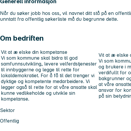
Generell informasjon
Når du søker jobb hos oss, vil navnet ditt stå på en offentli
unntatt fra offentlig søkerliste må du begrunne dette.
Om bedriften
Vit at æ elske din kompetanse
Vit at æ elske 
Vi som kommune skal bidra til god
Vi som kommune
samfunnsutvikling, levere velferdstjenester
og brukere i m
til innbyggerne og legge til rette for
verdifullt for
lokaldemokratiet. For å få til det trenger vi
bakgrunner og 
dyktige og kompetente medarbeidere. Vi
at våre ansatte
legger også til rette for at våre ansatte skal
ansvar for k
kunne vedlikeholde og utvikle sin
på sin betydni
kompetanse.
Sektor
Offentlig