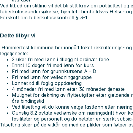
Ved tilbud om stilling vil det bli stilt krav om politiattest 
tuberkuloseundersøkelse, hjemlet i henholdsvis Helse- og
Forskrift om tuberkulosekontroll § 3-1.
Dette tilbyr vi
Hammerfest kommune har inngått lokal rekrutterings- og sta
legetjeneste:
2 uker fri med lønn i tillegg til ordinær ferie
Inntil 10 dager fri med lønn for kurs
Fri med lønn for grunnkursene A - D
Fri med lønn for veiledningsgruppe
Lønnet tid til faglig oppdatering
4 måneder fri med lønn etter 36 måneder tjeneste
Mulighet for dekning av flytteutgifter etter gjeldende 
års bindingstid
Ved tilsetting vil du kunne velge fastlønn eller næring
Gunstig 8.2 avtale ved ønske om næringsdrift hvor k
fasiliteter og personell og du betaler en sterkt subsidi
Tilsetting skjer på de vilkår og med de plikter som følger av