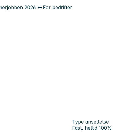
erjobben
2026
☀️
For bedrifter
Type ansettelse
Fast, heltid 100%