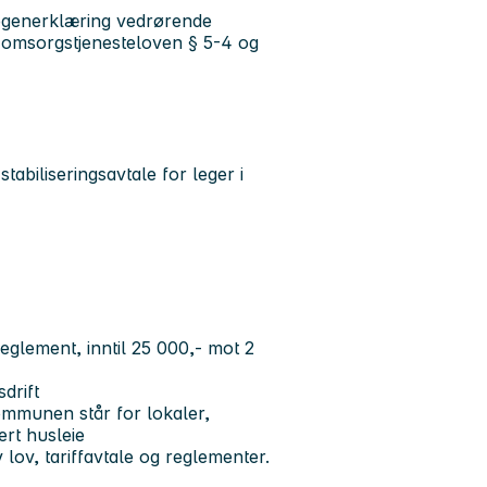
og egenerklæring vedrørende
 omsorgstjenesteloven § 5-4 og
biliseringsavtale for leger i
reglement, inntil 25 000,- mot 2
sdrift
ommunen står for lokaler,
ert husleie
 lov, tariffavtale og reglementer.