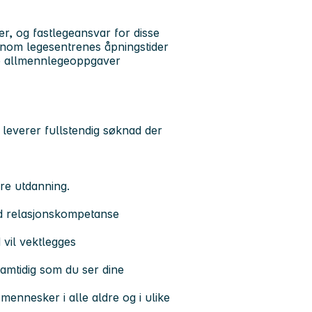
er, og fastlegeansvar for disse
tenom legesentrenes åpningstider
le allmennlegeoppgaver
leverer fullstendig søknad der
re utdanning.
d relasjonskompetanse
 vil vektlegges
samtidig som du ser dine
ennesker i alle aldre og i ulike