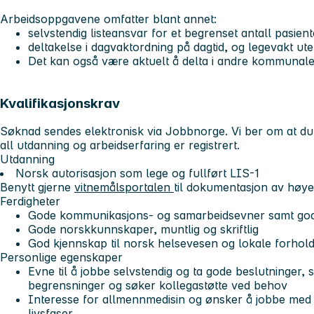
Arbeidsoppgavene omfatter blant annet:
selvstendig listeansvar for et begrenset antall pasient
deltakelse i dagvaktordning på dagtid, og legevakt u
Det kan også være aktuelt å delta i andre kommuna
Kvalifikasjonskrav
Søknad sendes elektronisk via Jobbnorge. Vi ber om at du 
all utdanning og arbeidserfaring er registrert.
Utdanning
Norsk autorisasjon som lege og fullført LIS-1
Benytt gjerne
vitnemålsportalen
til dokumentasjon av høye
Ferdigheter
Gode kommunikasjons- og samarbeidsevner samt go
Gode norskkunnskaper, muntlig og skriftlig
God kjennskap til norsk helsevesen og lokale forhold
Personlige egenskaper
Evne til å jobbe selvstendig og ta gode beslutninger, 
begrensninger og søker kollegastøtte ved behov
Interesse for allmennmedisin og ønsker å jobbe med m
livsfaser