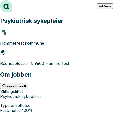
Hopp til innhold
Meny
Psykiatrisk sykepleier
Hammerfest kommune
Rådhusplassen 1, 9600 Hammerfest
Om jobben
Lagre favoritt
Stillingstittel
Psykiatrisk sykepleier
Type ansettelse
Fast, heltid 100%