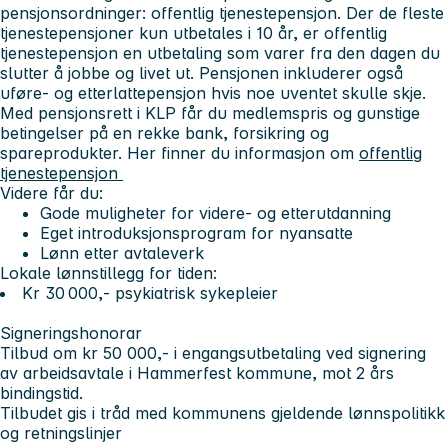
pensjonsordninger: offentlig tjenestepensjon. Der de fleste
tjenestepensjoner kun utbetales i 10 år, er offentlig
tjenestepensjon en utbetaling som varer fra den dagen du
slutter å jobbe og livet ut. Pensjonen inkluderer også
uføre- og etterlattepensjon hvis noe uventet skulle skje.
Med pensjonsrett i KLP får du medlemspris og gunstige
betingelser på en rekke bank, forsikring og
spareprodukter. Her finner du informasjon om
offentlig
tjenestepensjon
Videre får du:
Gode muligheter for videre- og etterutdanning
Eget introduksjonsprogram for nyansatte
Lønn etter avtaleverk
Lokale lønnstillegg for tiden:
Kr 30 000,- psykiatrisk sykepleier
Signeringshonorar
Tilbud om kr 50 000,- i engangsutbetaling ved signering
av arbeidsavtale i Hammerfest kommune, mot 2 års
bindingstid.
Tilbudet gis i tråd med kommunens gjeldende lønnspolitikk
og retningslinjer