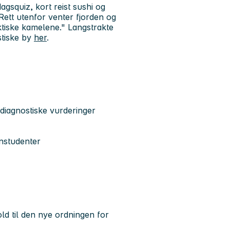
gsquiz, kort reist sushi og
 Rett utenfor venter fjorden og
ktiske kamelene." Langstrakte
stiske by
her
.
 diagnostiske vurderinger
instudenter
ld til den nye ordningen for