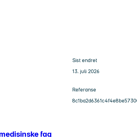
Sist endret
13. juli 2026
Referanse
8c1ba2d6361c4f4e8be5730
emedisinske fag