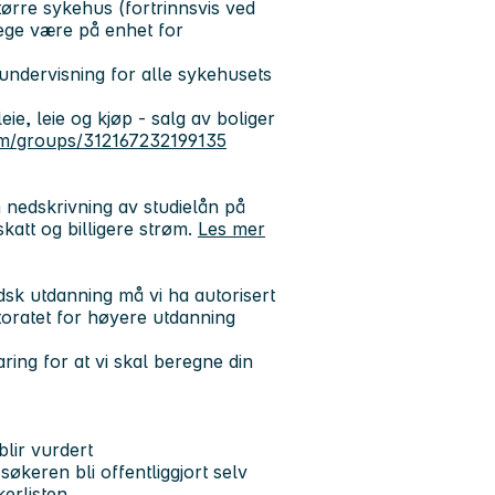
større sykehus (fortrinnsvis ved
lege være på enhet for
undervisning for alle sykehusets
ie, leie og kjøp - salg av boliger
om/groups/312167232199135
nedskrivning av studielån på
skatt og billigere strøm.
Les mer
sk utdanning må vi ha autorisert
toratet for høyere utdanning
ring for at vi skal beregne din
lir vurdert
økeren bli offentliggjort selv
erlisten