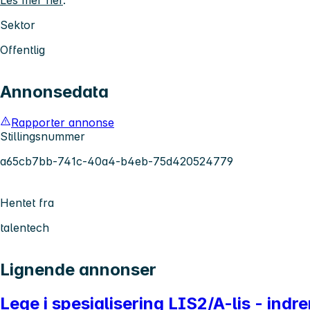
Les mer her
.
Sektor
Offentlig
Annonsedata
Rapporter annonse
Stillingsnummer
a65cb7bb-741c-40a4-b4eb-75d420524779
Hentet fra
talentech
Lignende annonser
Lege i spesialisering LIS2/A-lis - indr