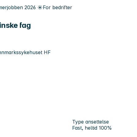
erjobben
2026
☀️
For bedrifter
inske fag
Finnmarkssykehuset HF
Type ansettelse
Fast, heltid 100%