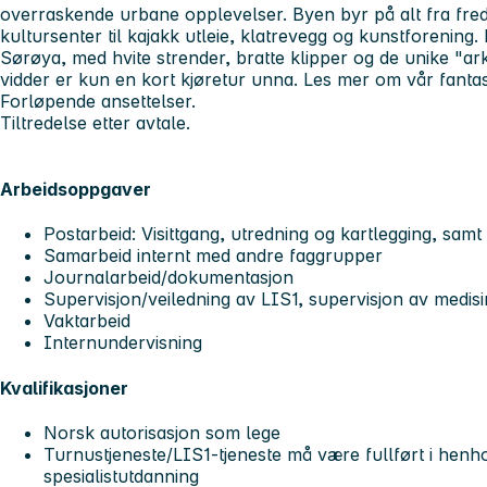
overraskende urbane opplevelser. Byen byr på alt fra freda
kultursenter til kajakk utleie, klatrevegg og kunstforening.
Sørøya, med hvite strender, bratte klipper og de unike "ar
vidder er kun en kort kjøretur unna. Les mer om vår fanta
Forløpende ansettelser.
Tiltredelse etter avtale.
Arbeidsoppgaver
Postarbeid: Visittgang, utredning og kartlegging, samt
Samarbeid internt med andre faggrupper
Journalarbeid/dokumentasjon
Supervisjon/veiledning av LIS1, supervisjon av medis
Vaktarbeid
Internundervisning
Kvalifikasjoner
Norsk autorisasjon som lege
Turnustjeneste/LIS1-tjeneste må være fullført i henho
spesialistutdanning