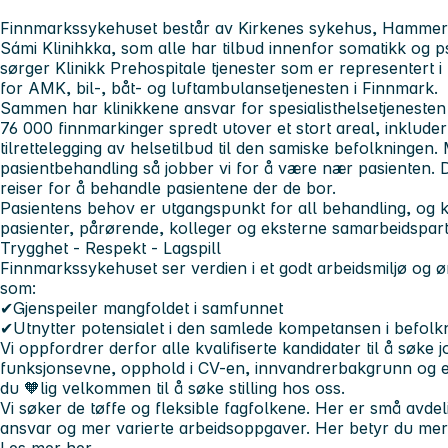
Finnmarkssykehuset
består av Kirkenes sykehus, Hammerfe
Sámi Klinihkka, som alle har tilbud innenfor somatikk og ps
sørger Klinikk Prehospitale tjenester som er representert 
for AMK, bil-, båt- og luftambulansetjenesten i Finnmark.
Sammen har klinikkene ansvar for spesialisthelsetjenesten i 
76 000 finnmarkinger
spredt utover et stort areal, inkluder
tilrettelegging av helsetilbud til den samiske befolkningen.
pasientbehandling så jobber vi for å være nær pasienten.
reiser for å behandle pasientene der de bor.
Pasientens behov er utgangspunkt for all behandling, og kj
pasienter, pårørende, kolleger og eksterne samarbeidspar
Trygghet - Respekt - Lagspill
Finnmarkssykehuset ser verdien i et godt arbeidsmiljø og 
som:
✔Gjenspeiler mangfoldet i samfunnet
✔Utnytter potensialet i den samlede kompetansen i befolk
Vi oppfordrer derfor alle kvalifiserte kandidater til å søke
funksjonsevne, opphold i CV-en, innvandrerbakgrunn og elle
du 🧡lig velkommen til å søke stilling hos oss.
Vi søker de tøffe og fleksible fagfolkene. Her er små avde
ansvar og mer varierte arbeidsoppgaver.
Her betyr du mer