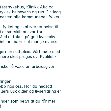
st sykehus, Klinikk Alta og
ykisk helsevern og rus. I tillegg
i nesten alle kommunene i fylket
fylket og skal ivareta helsa til
t et særskilt ansvar for
 Med et fokus på god kvalitativ
 Det innebærer at mange av oss
ernen i all pleie. Vårt møte med
tnere skal preges av:
Kvalitet -
ønsker å være en arbeidsgiver
ningen
 jobb hos oss. Har du nedsatt
rs ulik alder og livserfaring er
linger som betyr at du får mer
!