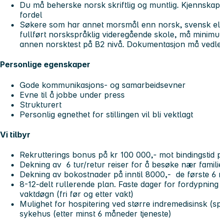
Du må beherske norsk skriftlig og muntlig. Kjennskap 
fordel
Søkere som har annet morsmål enn norsk, svensk ell
fullført norskspråklig videregående skole, må minimu
annen norsktest på B2 nivå. Dokumentasjon må ved
Personlige egenskaper
Gode kommunikasjons- og samarbeidsevner
Evne til å jobbe under press
Strukturert
Personlig egnethet for stillingen vil bli vektlagt
Vi tilbyr
Rekrutterings bonus på kr 100 000,- mot bindingstid
Dekning av 6 tur/retur reiser for å besøke nær famili
Dekning av bokostnader på inntil 8000,- de første 6
8-12-delt rullerende plan. Faste dager for fordypning 
vaktdøgn (fri før og etter vakt)
Mulighet for hospitering ved større indremedisinsk (sp
sykehus (etter minst 6 måneder tjeneste)