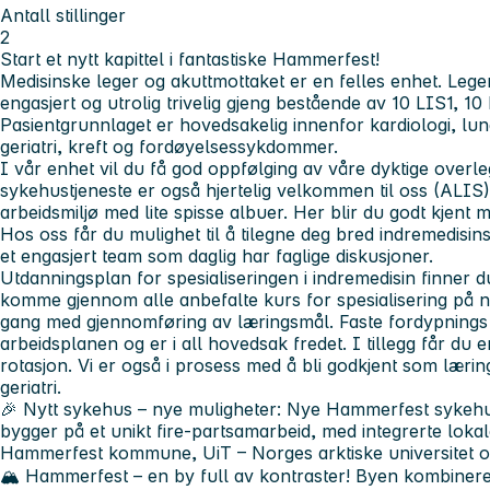
Antall stillinger
2
Start et nytt kapittel i fantastiske Hammerfest!
Medisinske leger og akuttmottaket er en felles enhet. Lege
engasjert og utrolig trivelig gjeng bestående av 10 LIS1, 10
Pasientgrunnlaget er hovedsakelig innenfor kardiologi, lu
geriatri, kreft og fordøyelsessykdommer.
I vår enhet vil du få god oppfølging av våre dyktige overl
sykehustjeneste er også hjertelig velkommen til oss (ALIS)
arbeidsmiljø med lite spisse albuer. Her blir du godt kjent me
Hos oss får du mulighet til å tilegne deg bred indremedis
et engasjert team som daglig har faglige diskusjoner.
Utdanningsplan for spesialiseringen i indremedisin finner 
komme gjennom alle anbefalte kurs for spesialisering på n
gang med gjennomføring av læringsmål. Faste fordypnings d
arbeidsplanen og er i all hovedsak fredet. I tillegg får du e
rotasjon. Vi er også i prosess med å bli godkjent som læri
geriatri.
🎉 Nytt sykehus – nye muligheter
: Nye Hammerfest sykehus
bygger på et unikt fire-partsamarbeid, med integrerte lok
Hammerfest kommune, UiT – Norges arktiske universitet 
🏔 Hammerfest – en by full av kontraster! Byen kombinere