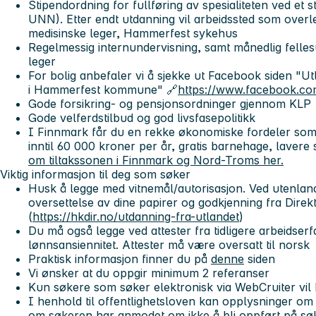
Stipendordning for fullføring av spesialiteten ved et 
UNN). Etter endt utdanning vil arbeidssted som over
medisinske leger, Hammerfest sykehus
Regelmessig internundervisning, samt månedlig felles
leger
For bolig anbefaler vi å sjekke ut Facebook siden "Utle
i Hammerfest kommune" 🔗
https://www.facebook.c
Gode forsikring- og pensjonsordninger gjennom KLP
Gode velferdstilbud og god livsfasepolitikk
I Finnmark får du en rekke økonomiske fordeler som 
inntil 60 000 kroner per år, gratis barnehage, lavere 
om tiltakssonen i Finnmark og Nord-Troms her.
Viktig informasjon til deg som søker
Husk å legge med vitnemål/autorisasjon. Ved utenland
oversettelse av dine papirer og godkjenning fra Direk
(
https://hkdir.no/utdanning-fra-utlandet
)
Du må også legge ved attester fra tidligere arbeidserfa
lønnsansiennitet. Attester må være oversatt til norsk
Praktisk informasjon finner du på
denne
siden
Vi ønsker at du oppgir minimum 2 referanser
Kun søkere som søker elektronisk via WebCruiter vil b
I henhold til offentlighetsloven kan opplysninger om s
om søkeren har anmodet om ikke å bli oppført på søk