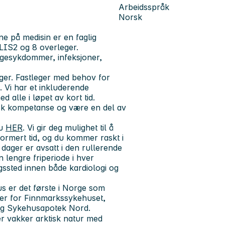
Arbeidsspråk
Norsk
ne på medisin er en faglig
 LIS2 og 8 overleger.
ngesykdommer, infeksjoner,
eger. Fastleger med behov for
. Vi har et
inkluderende
d alle i løpet av kort tid.
insk kompetanse og være en del av
du
HER
.
Vi gir deg mulighet til å
ormert tid, og du kommer raskt i
ager er avsatt i den rullerende
n lengre friperiode i hver
ngssted innen både kardiologi og
 er det første i Norge som
aler for Finnmarkssykehuset,
og Sykehusapotek Nord.
r vakker arktisk natur med