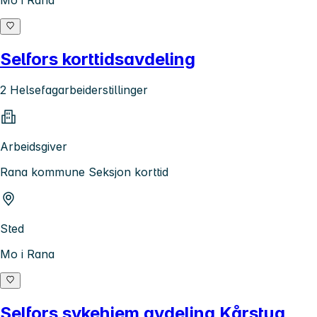
Mo i Rana
Selfors korttidsavdeling
2 Helsefagarbeiderstillinger
Arbeidsgiver
Rana kommune Seksjon korttid
Sted
Mo i Rana
Selfors sykehjem avdeling Kårstua