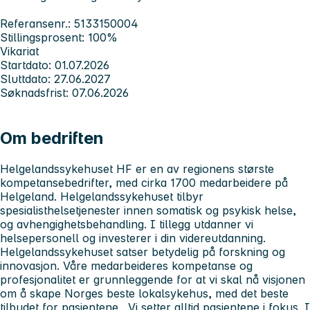
Referansenr.: 5133150004
Stillingsprosent: 100%
Vikariat
Startdato: 01.07.2026
Sluttdato: 27.06.2027
Søknadsfrist: 07.06.2026
Om bedriften
Helgelandssykehuset HF er en av regionens største
kompetansebedrifter, med cirka 1700 medarbeidere på
Helgeland. Helgelandssykehuset tilbyr
spesialisthelsetjenester innen somatisk og psykisk helse,
og avhengighetsbehandling. I tillegg utdanner vi
helsepersonell og investerer i din videreutdanning.
Helgelandssykehuset satser betydelig på forskning og
innovasjon. Våre medarbeideres kompetanse og
profesjonalitet er grunnleggende for at vi skal nå visjonen
om å skape Norges beste lokalsykehus, med det beste
tilbudet for pasientene. Vi setter alltid pasientene i fokus. I