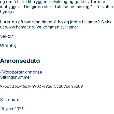
og om å bidra til trygghet, utvikling og gode liv for alle
innbyggere. Det gir en sterk følelse av mening."
- forvalter
bymiljø
Lurer du på hvordan det er å bo og jobbe i Hamar? Sjekk
ut
www.hamar.no
. Velkommen til Hamar!
Sektor
Offentlig
Annonsedata
Rapporter annonse
Stillingsnummer
975c33bc-16ab-4903-a956-5cd07aa43d89
Sist endret
15. juni 2026