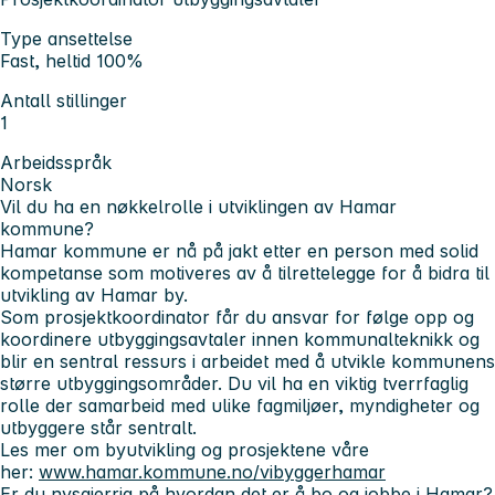
Type ansettelse
Fast, heltid 100%
Antall stillinger
1
Arbeidsspråk
Norsk
Vil du ha en nøkkelrolle i utviklingen av Hamar
kommune?
Hamar kommune er nå på jakt etter en person med solid
kompetanse som motiveres av å tilrettelegge for å bidra til
utvikling av Hamar by.
Som prosjektkoordinator får du ansvar for følge opp og
koordinere utbyggingsavtaler innen kommunalteknikk og
blir en sentral ressurs i arbeidet med å utvikle kommunens
større utbyggingsområder. Du vil ha en viktig tverrfaglig
rolle der samarbeid med ulike fagmiljøer, myndigheter og
utbyggere står sentralt.
Les mer om byutvikling og prosjektene våre
her:
www.hamar.kommune.no/vibyggerhamar
Er du nysgjerrig på hvordan det er å bo og jobbe i Hamar?