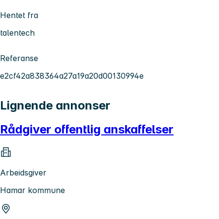
Hentet fra
talentech
Referanse
e2cf42a838364a27a19a20d00130994e
Lignende annonser
Rådgiver offentlig anskaffelser
Arbeidsgiver
Hamar kommune