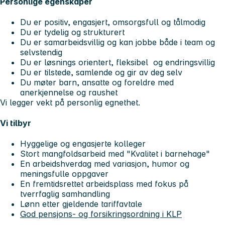
Personlige egenskaper
Du er positiv, engasjert, omsorgsfull og tålmodig
Du er tydelig og strukturert
Du er samarbeidsvillig og kan jobbe både i team og
selvstendig
Du er løsnings orientert, fleksibel og endringsvillig
Du er tilstede, samlende og gir av deg selv
Du møter barn, ansatte og foreldre med
anerkjennelse og raushet
Vi legger vekt på personlig egnethet.
Vi tilbyr
Hyggelige og engasjerte kolleger
Stort mangfoldsarbeid med "Kvalitet i barnehage"
En arbeidshverdag med variasjon, humor og
meningsfulle oppgaver
En fremtidsrettet arbeidsplass med fokus på
tverrfaglig samhandling
Lønn etter gjeldende tariffavtale
God pensjons- og forsikringsordning i KLP