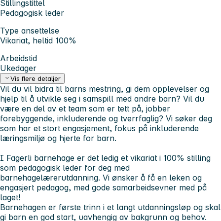
Stillingstittel
Pedagogisk leder
Type ansettelse
Vikariat, heltid 100%
Arbeidstid
Ukedager
Vis flere detaljer
Vil du vil bidra til barns mestring, gi dem opplevelser og
hjelp til å utvikle seg i samspill med andre barn? Vil du
være en del av et team som er tett på, jobber
forebyggende, inkluderende og tverrfaglig? Vi søker deg
som har et stort engasjement, fokus på inkluderende
læringsmiljø og hjerte for barn.
I Fagerli barnehage er det ledig et vikariat i 100% stilling
som pedagogisk leder for deg med
barnehagelærerutdanning. Vi ønsker å få en leken og
engasjert pedagog, med gode samarbeidsevner med på
laget!
Barnehagen er første trinn i et langt utdanningsløp og skal
gi barn en god start, uavhengig av bakgrunn og behov.