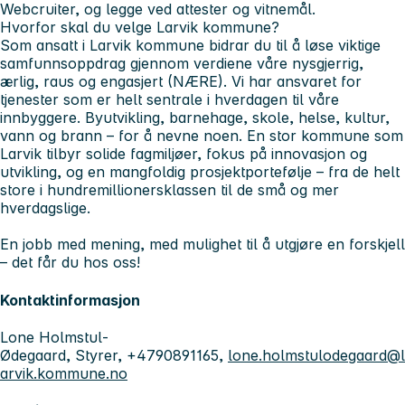
Webcruiter, og legge ved attester og vitnemål.
Hvorfor skal du velge Larvik kommune?
Som ansatt i Larvik kommune bidrar du til å løse viktige
samfunnsoppdrag gjennom verdiene våre nysgjerrig,
ærlig, raus og engasjert (NÆRE). Vi har ansvaret for
tjenester som er helt sentrale i hverdagen til våre
innbyggere. Byutvikling, barnehage, skole, helse, kultur,
vann og brann – for å nevne noen. En stor kommune som
Larvik tilbyr solide fagmiljøer, fokus på innovasjon og
utvikling, og en mangfoldig prosjektportefølje – fra de helt
store i hundremillionersklassen til de små og mer
hverdagslige.
En jobb med mening, med mulighet til å utgjøre en forskjell
– det får du hos oss!
Kontaktinformasjon
Lone Holmstul-
Ødegaard, Styrer, +4790891165,
lone.holmstulodegaard@l
arvik.kommune.no