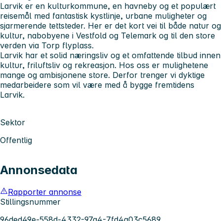
Larvik er en kulturkommune, en havneby og et populært
reisemål med fantastisk kystlinje, urbane muligheter og
sjarmerende tettsteder. Her er det kort vei til både natur og
kultur, nabobyene i Vestfold og Telemark og til den store
verden via Torp flyplass.
Larvik har et solid næringsliv og et omfattende tilbud innen
kultur, friluftsliv og rekreasjon. Hos oss er mulighetene
mange og ambisjonene store. Derfor trenger vi dyktige
medarbeidere som vil være med å bygge fremtidens
Larvik.
Sektor
Offentlig
Annonsedata
Rapporter annonse
Stillingsnummer
96ded49e-558d-4332-97a4-7fd4a03c5689