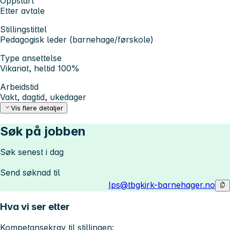
Oppstart
Etter avtale
Stillingstittel
Pedagogisk leder (barnehage/førskole)
Type ansettelse
Vikariat, heltid 100%
Arbeidstid
Vakt, dagtid, ukedager
Vis flere detaljer
Søk på jobben
Søk senest i dag
Send søknad til
lps@tbgkirk-barnehager.no
Hva vi ser etter
Kompetansekrav til stillingen: