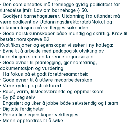
· Den som ansettes må fremlegge gyldig politiattest før
tiltredelse jmfr. Lov om barnehage § 30.
· Godkjent barnehagelærer. Utdanning fra utlandet må
være godkjent av Utdanningsdirektoratet/Nokut og
dokumentasjon må vedlegges søknaden
· Gode norskkunnskaper både muntlig og skriftlig. Krav til
bestått norskprøve B2
Kvalifikasjoner og egenskaper vi søker i ny kollega:
· Evne til å arbeide med pedagogisk utvikling av
barnehagen som en lærende organisasjon
· Gode evner til planlegging, gjennomføring,
dokumentasjon og vurdering
· Ha fokus på et godt foreldresamarbeid
· Gode evner til å utføre medarbeiderskap
· Være ryddig og strukturert
· Raus, varm, tilstedeværende og oppmerksom
· By på deg selv
· Engasjert og liker å jobbe både selvstendig og i team
· Digitale ferdigheter
· Personlige egenskaper vektlegges
· Menn oppfordres til å søke