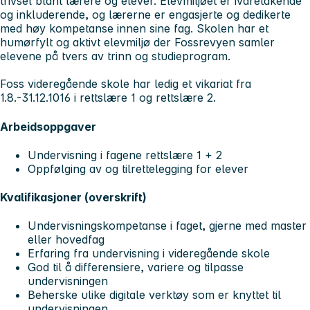
trivsel blant lærere og elever. Elevmiljøet er ivaretakende
og inkluderende, og lærerne er engasjerte og dedikerte
med høy kompetanse innen sine fag. Skolen har et
humørfylt og aktivt elevmiljø der Fossrevyen samler
elevene på tvers av trinn og studieprogram.
Foss videregående skole har ledig et vikariat fra
1.8.-31.12.1016 i rettslære 1 og rettslære 2.
Arbeidsoppgaver
Undervisning i fagene rettslære 1 + 2
Oppfølging av og tilrettelegging for elever
Kvalifikasjoner (overskrift)
Undervisningskompetanse i faget, gjerne med master
eller hovedfag
Erfaring fra undervisning i videregående skole
God til å differensiere, variere og tilpasse
undervisningen
Beherske ulike digitale verktøy som er knyttet til
undervisningen