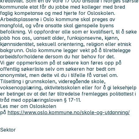
kreativitet. Som en av våre 17 000 ansatte i Norges største
kommunale etat får du jobbe med kolleger med bred
faglig kompetanse og med hjerte for Osloskolen.
Arbeidsplassene i Oslo kommune skal preges av
mangfold, og våre ansatte skal gjenspeile byens
befolkning. Vi oppfordrer alle som er kvalifisert, til å søke
jobb hos oss, uansett alder, funksjonsevne, kjønn,
kjønnsidentitet, seksuell orientering, religion eller etnisk
bakgrunn. Oslo kommune legger vekt på å tilrettelegge
arbeidsforholdene dersom du har behov for det.
Vi gjør oppmerksom på at søkere kan føres opp på
offentlig søkerliste selv om søkeren har bedt om
anonymitet, men dette vil du i tilfelle få varsel om.
Tilsetting i grunnskolen, videregående skole,
voksenopplæring, aktivitetsskolen eller for å gi leksehjelp
er betinget av at det før tiltredelse fremlegges politiattest i
tråd med opplæringsloven § 17-11.
Les mer om Osloskolen
på
https://www.oslo.kommune.no/skole-og-utdanning/
Sektor