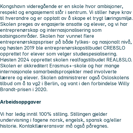
Kongshavn videregående er en skole hvor ambisjoner,
respekt og engasjement står i sentrum. Vi stiller høye krav
til hverandre og er opptatt av å skape et trygt læringsmiljø.
Skolen preges av engasjerte ansatte og elever, og vi har
entreprenørskap og internasjonalisering som
satsingsområder. Skolen har vunnet flere
entreprenørskapspriser på både fylkes- og nasjonalt nivå,
og høsten 2019 ble entreprenørskapstilbudet CRE8SLO
opprettet for elever som velger studiespesialisering.
Høsten 2024 opprettet skolen realfagstilbudet REAL8SLO.
Skolen er akkreditert Erasmus+-skole og har mange
internasjonale samarbeidsprosjekter med involverte
lærere og elever. Skolen administrerer også Osloskolens
tilbud om å ta vg2 i Berlin, og vant i den forbindelse Willy
Brandt-prisen i 2020.
Arbeidsoppgaver
Vi har ledig inntil 100% stilling. Stillingen gjelder
undervisning i fagene norsk, engelsk, spansk og/eller
historie. Kontaktlæreransvar må også påregnes.