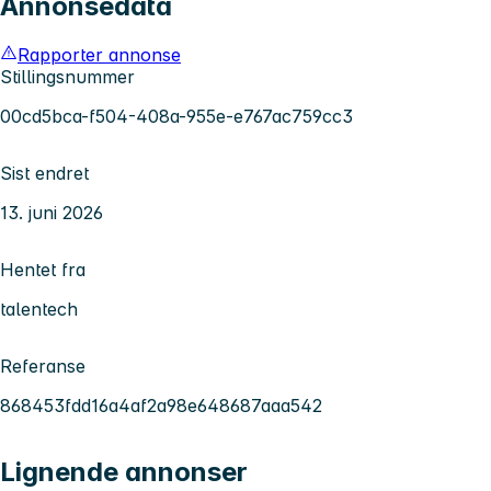
Annonsedata
Rapporter annonse
Stillingsnummer
00cd5bca-f504-408a-955e-e767ac759cc3
Sist endret
13. juni 2026
Hentet fra
talentech
Referanse
868453fdd16a4af2a98e648687aaa542
Lignende annonser