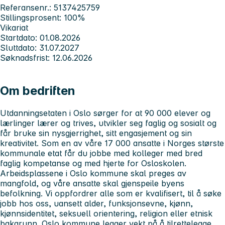
Referansenr.: 5137425759
Stillingsprosent: 100%
Vikariat
Startdato: 01.08.2026
Sluttdato: 31.07.2027
Søknadsfrist: 12.06.2026
Om bedriften
Utdanningsetaten i Oslo sørger for at 90 000 elever og
lærlinger lærer og trives, utvikler seg faglig og sosialt og
får bruke sin nysgjerrighet, sitt engasjement og sin
kreativitet. Som en av våre 17 000 ansatte i Norges største
kommunale etat får du jobbe med kolleger med bred
faglig kompetanse og med hjerte for Osloskolen.
Arbeidsplassene i Oslo kommune skal preges av
mangfold, og våre ansatte skal gjenspeile byens
befolkning. Vi oppfordrer alle som er kvalifisert, til å søke
jobb hos oss, uansett alder, funksjonsevne, kjønn,
kjønnsidentitet, seksuell orientering, religion eller etnisk
bakgrunn. Oslo kommune legger vekt på å tilrettelegge