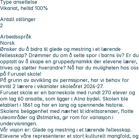
Type ansettelse
Vikariat, heltid 100%
Antall stillinger
2
Arbeidsspråk
Norsk
Ønsker du å bidra til glede og mestring i et lærende
fellesskap? Drømmer du om å sette spor i barns liv? Er du
opptatt av å skape en gruppedynamikk der elevene lærer,
trives og støtter hverandre? Nå har du muligheten hos oss
på Furuset skole!
På grunn av avvikling av permisjoner, har vi behov for
inntil 2 lærere i vikariater skoleåret 2026-27.
Furuset skole er en barneskole med rundt 270 elever og
om lag 60 ansatte, som ligger i Alna bydel. Skolen ble
etablert i 1861 og har en lang og spennende historie.
Skolens beliggenhet med nærhet til idrettsarenaer, flotte
uteområder og Østmarka, gir rom for variasjon i
undervisningen.
Vår visjon er: Glede og mestring i et lærende fellesskap.
Elevene våre representerer et stort kulturelt mangfold, og