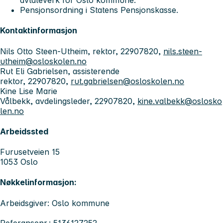
avtaleverk for Oslo kommune.
Pensjonsordning i Statens Pensjonskasse.
Kontaktinformasjon
Nils Otto Steen-Utheim, rektor, 22907820,
nils.steen-
utheim@osloskolen.no
Rut Eli Gabrielsen, assisterende
rektor, 22907820,
rut.gabrielsen@osloskolen.no
Kine Lise Marie
Vålbekk, avdelingsleder, 22907820,
kine.valbekk@oslosko
len.no
Arbeidssted
Furusetveien 15
1053 Oslo
Nøkkelinformasjon:
Arbeidsgiver: Oslo kommune
Referansenr.: 5136127252