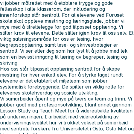
vi jobber målrettet med å etablere trygge og gode
fellesskap i alle klasserom, der inkludering og
innenforskap står sentralt. For at elevene ved Furuset
skole skal oppleve mestring og læringsglede, jobber vi
mye med å tilrettelegge for god tilpasset opplæring. Vi
stiller krav til elevene. Dette stiller igjen krav til oss selv. Et
viktig satsningsområde for oss er lesing, hvor
begrepsopplæring, samt lese- og skrivestrategier er
sentralt. Vi ser etter deg som har lyst til å jobbe med lek
som en bevisst inngang til læring av begreper, lesing og
skriving.
Hos oss står tilpasset opplæring sentralt for å skape
mestring for hver enkelt elev. For å styrke laget rundt
elevene er det etablert et miljøteam som jobber
systematisk forebyggende. De spiller en viktig rolle for
elevenes skolehverdag og sosiale utvikling.
Vi samarbeider åpent og mye på tvers av team og trinn. Vi
jobber godt med profesjonsutvikling, blant annet gjennom
Lesson Study og Teach Meet for å videreutvikle kvaliteten
på undervisningen. I arbeidet med videreutvikling av
undervisningskvalitet har vi trukket veksel på samarbeid
med sentrale forskere fra Universitetet i Oslo, Oslo Met og