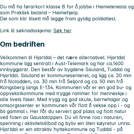
Du må ha førarkort klasse B for å jobbe i Heimetenesta og
som Praktisk bistand – Heimehjelp.
Dei som blir tilsett må leggje fram gyldig politiattest.
Link til søknadsskjema:
Søk her
Om bedriften
Velkommen til Hjartdal – det nære alternativet. Hjartdal
kommune ligg sentralt i Aust-Telemark og har ca.1600
innbyggjarar. Den består av bygdene Sauland, Tuddal og
Hjartdal. Sauland er kommunesenteret, og ligg ca. 20 min
frå Notodden, ca. 30 min frå Seljord og ca. 50 min frå
Kongsberg langs E-134. Kommunen vår er ein god bu- og
oppvekstkommune med trygge rammer for menneskje i
alle livets faser. Med trygg og god skule, barnehagar og
omsorgssenter er kommunen vår flott å vekse opp i - og
bli gammal i. Her får du servert god plass og flott natur
ved foten av Gaustatoppen. Du vil finne roa i naturen,
spenning i aktivitetstilbod og byliv ein liten køyretur unna.
Hjartdal er ein attraktiv hyttekommune og Tuddal - på