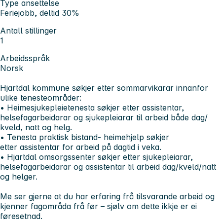
Type ansettelse
Feriejobb, deltid 30%
Antall stillinger
1
Arbeidsspråk
Norsk
Hjartdal kommune søkjer etter sommarvikarar innanfor
ulike tenesteområder:
• Heimesjukepleietenesta søkjer etter
assistentar,
helsefagarbeidarar og sjukepleiarar
til arbeid både dag/
kveld, natt og helg.
• Tenesta praktisk bistand- heimehjelp søkjer
etter
assistentar
for arbeid på dagtid i veka.
• Hjartdal omsorgssenter søkjer etter
sjukepleiarar,
helsefagarbeidarar
og
assistenta
r til arbeid dag/kveld/natt
og helger.
Me ser gjerne at du har erfaring frå tilsvarande arbeid og
kjenner fagområda frå før – sjølv om dette ikkje er ei
føresetnad.