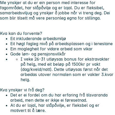
Me ynskjer at du er ein person med interesse for
fagområdet, har ståpåvilje og er lojal. Du er fleksibel,
samarbeidsviljug og ynskjer å jobbe når vi treng deg. Dei
som blir tilsett må vere personleg egna for stillinga.
Kva kan du forvente?
Eit inkluderande arbeidsmiljø
Eit høgt fagleg nivå på arbeidsplassen og i tenestane
Ein moglegheit for vidare arbeid som vikar
Gode løn- og pensjonsvilkår
I veke 26-31 utløysas bonus for ekstravakter
på helg, med eit beløp på 1500kr pr vakt
(dag/kveld/natt). Dette utløysas først når det
arbeidas utover normalen som er vakter 3.kvar
helg.
Kva ynskjer vi frå deg?
Det er ei fordel om du har erfaring frå tilsvaranda
arbeid, men dette er ikkje ei føresetnad.
At du er lojal, har ståpåvilje, er fleksbel og er
motivert til å lære.