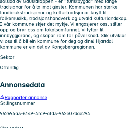
solsida av Gaustatoppen - er ”turistbygda” med lange
tradisjonar for å ta imot gjester. Kommunen har sterke
landbrukstradisjonar og kulturtradisjonar knytt til
folkemusikk, tradisjonshandverk og utvald kulturlandskap.
I vår kommune skjer det mykje. Vi engasjerer oss, stiller
opp og bryr oss om lokalsamfunnet. Vi lyttar til
innbyggjarane, og skapar rom for påverknad. Slik utviklar
vi oss til å bli ein kommune for deg og dine! Hjartdal
kommune er ein del av Kongsbergregionen.
Sektor
Offentlig
Annonsedata
Rapporter annonse
Stillingsnummer
962694a3-8149-4fc9-afd3-962e07dae294