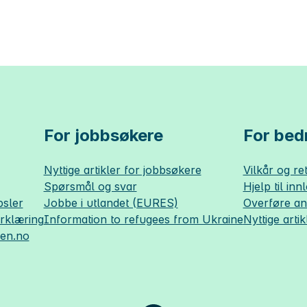
For jobbsøkere
For bedr
Nyttige artikler for jobbsøkere
Vilkår og ret
Spørsmål og svar
Hjelp til inn
sler
Jobbe i utlandet (EURES)
Overføre a
erklæring
Information to refugees from Ukraine
Nyttige artik
sen.no