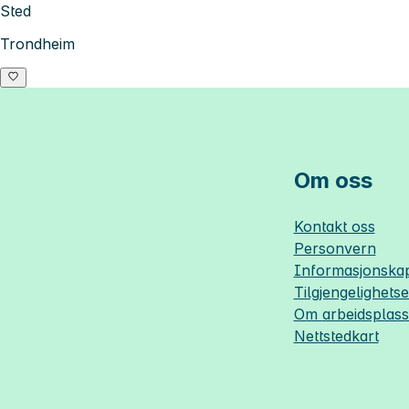
Sted
Trondheim
Om oss
Kontakt oss
Personvern
Informasjonskap
Tilgjengelighets
Om
arbeidsplas
Nettstedkart