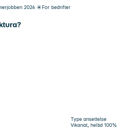
erjobben
2026
☀️
For bedrifter
ktura?
Type ansettelse
Vikariat, heltid 100%