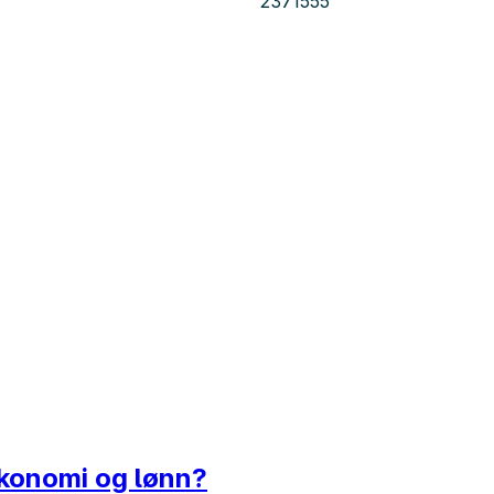
2371555
økonomi og lønn?