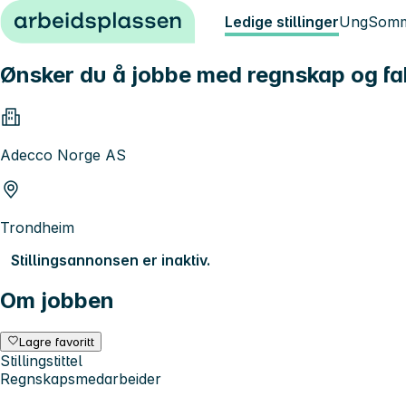
Hopp til innhold
Ledige stillinger
Ung
Somm
Ønsker du å jobbe med regnskap og fa
Adecco Norge AS
Trondheim
Stillingsannonsen er inaktiv.
Om jobben
Lagre favoritt
Stillingstittel
Regnskapsmedarbeider