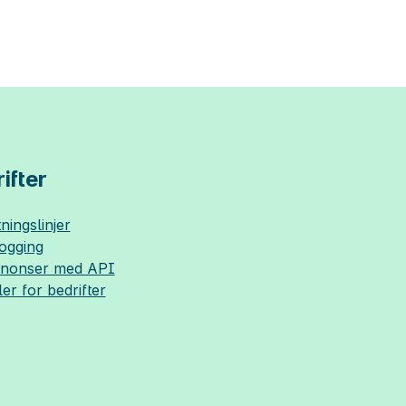
ifter
ningslinjer
logging
nnonser med API
ler for bedrifter