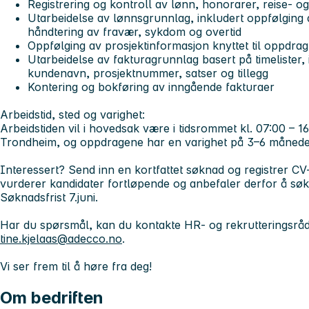
Registrering og kontroll av lønn, honorarer, reise- og
Utarbeidelse av lønnsgrunnlag, inkludert oppfølging 
håndtering av fravær, sykdom og overtid
Oppfølging av prosjektinformasjon knyttet til oppdrag
Utarbeidelse av fakturagrunnlag basert på timelister, i
kundenavn, prosjektnummer, satser og tillegg
Kontering og bokføring av inngående fakturaer
Arbeidstid, sted og varighet:
Arbeidstiden vil i hovedsak være i tidsrommet kl. 07:00 – 16
Trondheim, og oppdragene har en varighet på 3–6 måneder
Interessert?
Send inn en kortfattet søknad og registrer CV-
vurderer kandidater fortløpende og anbefaler derfor å søk
Søknadsfrist
7.juni.
Har du spørsmål, kan du kontakte HR- og rekrutteringsrådg
tine.kjelaas@adecco.no
.
Vi ser frem til å høre fra deg!
Om bedriften