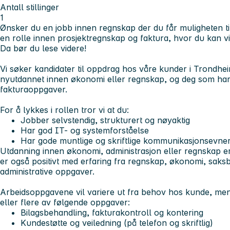
Antall stillinger
1
Ønsker du en jobb innen
regnskap
der du får muligheten ti
en rolle innen
prosjektregnskap
og
faktura
, hvor du kan v
Da bør du lese videre!
Vi søker kandidater til oppdrag hos våre kunder i Trondhe
nyutdannet innen økonomi eller regnskap, og deg som har
fakturaoppgaver.
For å lykkes i rollen
tror vi at du:
Jobber selvstendig, strukturert og nøyaktig
Har god IT- og systemforståelse
Har gode muntlige og skriftlige kommunikasjonsevne
Utdanning innen økonomi, administrasjon eller regnskap er
er også positivt med erfaring fra regnskap, økonomi, saks
administrative oppgaver.
Arbeidsoppgavene
vil variere ut fra behov hos kunde, me
eller flere av følgende oppgaver:
Bilagsbehandling, fakturakontroll og kontering
Kundestøtte og veiledning (på telefon og skriftlig)