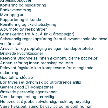
Arbeidsoppgaver
Kontering og bilagsføring
Bankavstemming
Mva-oppgjør
Rapportering til kunde
Remittering og likviditetsstyring
Ajourhold av reskontroer
Lønnskjøring fra A til Å (inkl årsoppgjør)
Selvstendig regnskapsføring frem til avstemt saldobalanse
ved årsslutt
Ansvar for og oppfølging av egen kundeportefølje
Ønskede kvalifikasjoner
Relevant utdannelse innen økonomi, gjerne bachelor
Annen erfaring innen regnskap og lønn
Relevant fagskole kan kompensere for manglende
utdanning
God tallforståelse
Bør trives i et dynamisk og utfordrende miljø
Generelt god IT-kompetanse
Ønskede personlig egenskaper
Være kompetent og lærevillig
Ha evne til å jobbe selvstendig, raskt og nøyaktig
Være fleksibel, samarbeidsvillig og ha godt humør