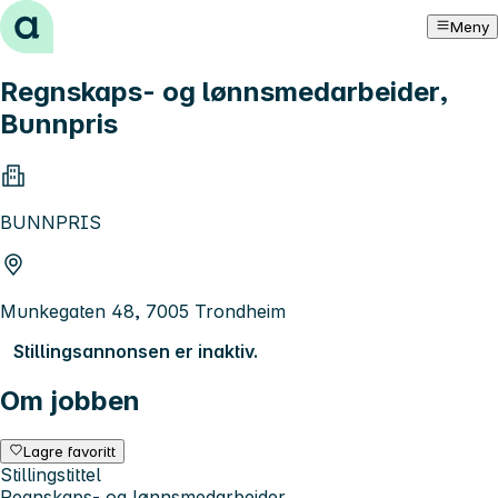
Hopp til innhold
Meny
Regnskaps- og lønnsmedarbeider,
Bunnpris
BUNNPRIS
Munkegaten 48, 7005 Trondheim
Stillingsannonsen er inaktiv.
Om jobben
Lagre favoritt
Stillingstittel
Regnskaps- og lønnsmedarbeider