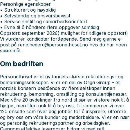
Personlige egenskaper
• Strukturert og nøyaktig
• Selvstendig og ansvarsbevisst
• Serviceinnstilt og samarbeidsorientert
• Evne til å håndtere flere oppgaver samtidig
Oppstart: september 2026( mulighet for tidligere oppstart)
Vi vurderer kandidater fortløpende. Send meg gjerne e-
post på
rene.hedera@personalhuset.no
hvis du har noen
spørsmål.
Om bedriften
Personalhuset
er et av landets største rekrutterings- og
bemanningsselskaper. Vi er en del av Otiga Group - et
nordisk konsern bestående av flere selskaper innen
rekruttering, bemanning, omstilling og konsulenttjenester.
Med våre 20 avdelinger fra nord til sør er vi store nok til å
hjelpe, men liten nok til å bry oss. Til sammen er vi over
120 ansatte som hver dag jobber for å inspirere, utfordre
og bry oss om våre kunder og medarbeidere. Vi er en nær
og personlig rekrutteringspartner og arbeidsgiver.
Gjennom effektive leveranser bidrar vi med rett