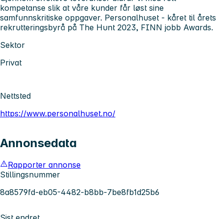
kompetanse slik at våre kunder får løst sine
samfunnskritiske oppgaver. Personalhuset - kåret til årets
rekrutteringsbyrå på The Hunt 2023, FINN jobb Awards.
Sektor
Privat
Nettsted
https://www.personalhuset.no/
Annonsedata
Rapporter annonse
Stillingsnummer
8a8579fd-eb05-4482-b8bb-7be8fb1d25b6
Sist endret