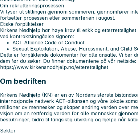
Om rekrutteringsprosessen
Vi lyser ut stillingen gjennom sommeren, gjennomfører inter
fortsetter prosessen etter sommerferien i august.
Etiske forpliktelser
Kirkens Nødhjelp har høye krav til etikk og etterrettelighet 
ved kontraktsinngåelse signere:
ACT Alliance Code of Conduct
Sexual Exploitation, Abuse, Harassment, and Child S
Dette er forpliktende dokumenter for alle ansatte. Vi ber d
dem før du søker. Du finner dokumentene på vår nettside:
https://www.kirkensnodhjelp.no/etterettelighet
Om bedriften
Kirkens Nødhjelp (KN) er en av Nordens største bistands
internasjonale nettverk ACT-alliansen og våre lokale samar
millioner av mennesker og skaper endring verden over med
visjon om en rettferdig verden for alle mennesker gjennom a
beslutninger, bidra til langsiktig utvikling og hjelpe når k
Sektor