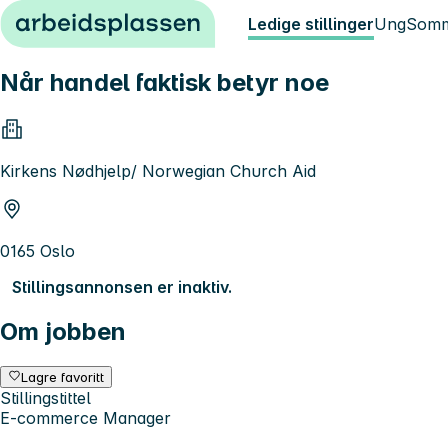
Hopp til innhold
Ledige stillinger
Ung
Somm
Når handel faktisk betyr noe
Kirkens Nødhjelp/ Norwegian Church Aid
0165 Oslo
Stillingsannonsen er inaktiv.
Om jobben
Lagre favoritt
Stillingstittel
E‑commerce Manager