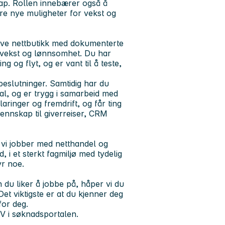
kap. Rollen innebærer også å
ere nye muligheter for vekst og
rive nettbutikk med dokumenterte
 vekst og lønnsomhet. Du har
 og flyt, og er vant til å teste,
beslutninger. Samtidig har du
l, og er trygg i samarbeid med
aringer og fremdrift, og får ting
ennskap til giverreiser, CRM
n vi jobber med netthandel og
 i et sterkt fagmiljø med tydelig
yr noe.
 du liker å jobbe på, håper vi du
Det viktigste er at du kjenner deg
for deg.
CV i søknadsportalen.