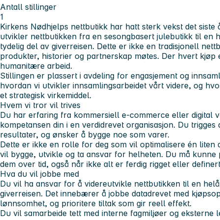
Antall stillinger
1
Kirkens Nødhjelps nettbutikk har hatt sterk vekst det siste å
utvikler nettbutikken fra en sesongbasert julebutikk til en 
tydelig del av giverreisen. Dette er ikke en tradisjonell net
produkter, historier og partnerskap møtes. Der hvert kjøp er
humanitære arbeid.
Stillingen er plassert i avdeling for engasjement og innsaml
hvordan vi utvikler innsamlingsarbeidet vårt videre, og h
et strategisk virkemiddel.
Hvem vi tror vil trives
Du har erfaring fra kommersiell e-commerce eller digital v
kompetansen din i en verdidrevet organisasjon. Du trigges 
resultater, og ønsker å bygge noe som varer.
Dette er ikke en rolle for deg som vil optimalisere én liten
vil bygge, utvikle og ta ansvar for helheten. Du må kunne pr
dem over tid, også når ikke alt er ferdig rigget eller definert
Hva du vil jobbe med
Du vil ha ansvar for å videreutvikle nettbutikken til en hel
giverreisen. Det innebærer å jobbe datadrevet med kjøpso
lønnsomhet, og prioritere tiltak som gir reell effekt.
Du vil samarbeide tett med interne fagmiljøer og eksterne