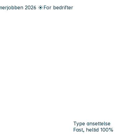
erjobben
2026
☀️
For bedrifter
Type ansettelse
Fast, heltid 100%