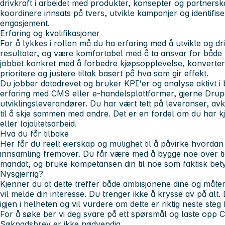
drivkraft i arbeidet med produkter, konsepter og partners
koordinere innsats på tvers, utvikle kampanjer og identifis
engasjement.
Erfaring og kvalifikasjoner
For å lykkes i rollen må du ha erfaring med å utvikle og d
resultater, og være komfortabel med å ta ansvar for både
jobbet konkret med å forbedre kjøpsopplevelse, konvertering
prioritere og justere tiltak basert på hva som gir effekt.
Du jobber datadrevet og bruker KPI'er og analyse aktivt i 
erfaring med CMS eller e-handelsplattformer, gjerne Drupa
utviklingsleverandører. Du har vært tett på leveranser, avkl
til å skje sammen med andre. Det er en fordel om du har kj
eller lojalitetsarbeid.
Hva du får tilbake
Her får du reelt eierskap og mulighet til å påvirke hvorda
innsamling fremover. Du får være med å bygge noe over tid,
mandat, og bruke kompetansen din til noe som faktisk bet
Nysgjerrig?
Kjenner du at dette treffer både ambisjonene dine og måten
vil melde din interesse. Du trenger ikke å krysse av på alt. 
igjen i helheten og vil vurdere om dette er riktig neste steg 
For å søke ber vi deg svare på ett spørsmål og laste opp 
Søknadsbrev er ikke nødvendig.