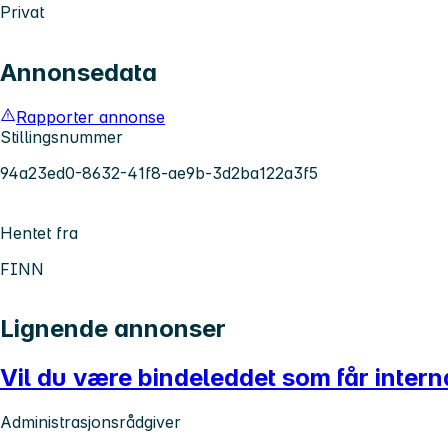
Privat
Annonsedata
Rapporter annonse
Stillingsnummer
94a23ed0-8632-41f8-ae9b-3d2ba122a3f5
Hentet fra
FINN
Lignende annonser
Vil du være bindeleddet som får internas
Administrasjonsrådgiver