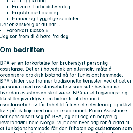
God opplæring
En variert arbeidshverdag
En jobb med mening
Humor og hyggelige samtaler
Det er ønskelig at du har …
Førerkort klasse B
Jeg ser frem til å høre fra deg!
Om bedriften
BPA er en forkortelse for brukerstyrt personlig
assistanse. Det er i hovedsak en alternativ måte å
organisere praktisk bistand på for funksjonshemmede.
BPA skiller seg fra mer tradisjonelle tjenester ved at det er
personen med assistansebehov som selv bestemmer
hvordan assistansen skal være. BPA er et frigjørings- og
likestillingsverktøy som bidrar til at den med
assistansebehov får frihet til å leve et selvstendig og aktivt
liv - på lik linje med andre i samfunnet. Prima Assistanse
har spesialisert seg på BPA, og er i dag en betydelig
leverandør i hele Norge. Vi jobber hver dag for å bidra til
at funksjonshemmede får den friheten og assistansen som