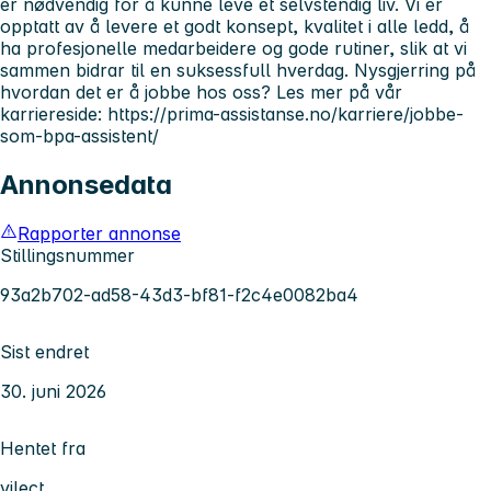
er nødvendig for å kunne leve et selvstendig liv. Vi er
opptatt av å levere et godt konsept, kvalitet i alle ledd, å
ha profesjonelle medarbeidere og gode rutiner, slik at vi
sammen bidrar til en suksessfull hverdag. Nysgjerring på
hvordan det er å jobbe hos oss? Les mer på vår
karriereside: https://prima-assistanse.no/karriere/jobbe-
som-bpa-assistent/
Annonsedata
Rapporter annonse
Stillingsnummer
93a2b702-ad58-43d3-bf81-f2c4e0082ba4
Sist endret
30. juni 2026
Hentet fra
vilect