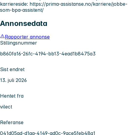
karriereside: https://prima-assistanse.no/karriere/jobbe-
som-bpa-assistent/
Annonsedata
Rapporter annonse
Stillingsnummer
b860fa16-26fc-4194-bb13-4ead1b8475a3
Sist endret
13. juli 2026
Hentet fra
vilect
Referanse
041d05ad-d1aa-4149-ad0c-9ace5feb48a1