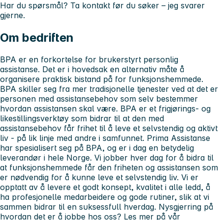
Har du spørsmål? Ta kontakt før du søker – jeg svarer
gjerne.
Om bedriften
BPA er en forkortelse for brukerstyrt personlig
assistanse. Det er i hovedsak en alternativ måte å
organisere praktisk bistand på for funksjonshemmede.
BPA skiller seg fra mer tradisjonelle tjenester ved at det er
personen med assistansebehov som selv bestemmer
hvordan assistansen skal være. BPA er et frigjørings- og
likestillingsverktøy som bidrar til at den med
assistansebehov får frihet til å leve et selvstendig og aktivt
liv - på lik linje med andre i samfunnet. Prima Assistanse
har spesialisert seg på BPA, og er i dag en betydelig
leverandør i hele Norge. Vi jobber hver dag for å bidra til
at funksjonshemmede får den friheten og assistansen som
er nødvendig for å kunne leve et selvstendig liv. Vi er
opptatt av å levere et godt konsept, kvalitet i alle ledd, å
ha profesjonelle medarbeidere og gode rutiner, slik at vi
sammen bidrar til en suksessfull hverdag. Nysgjerring på
hvordan det er å jobbe hos oss? Les mer på vår