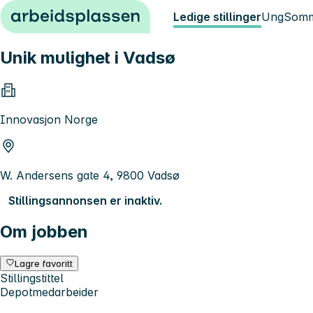
Hopp til innhold
Ledige stillinger
Ung
Somm
Unik mulighet i Vadsø
Innovasjon Norge
W. Andersens gate 4, 9800 Vadsø
Stillingsannonsen er inaktiv.
Om jobben
Lagre favoritt
Stillingstittel
Depotmedarbeider