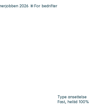
erjobben
2026
☀️
For bedrifter
Type ansettelse
Fast, heltid 100%