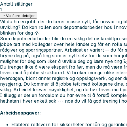
Antall stillinger
1
Vis flere detaljer
Vil du ha en jobb der du lærer masse nytt, får ansvar og bl
utvikling
? Da kan rollen som depotmedarbeider hos Innova
blinken for deg 💡
Som depotmedarbeider blir du en viktig del av
kredittpros
jobbe tett med kollegaer over hele landet og får en rolle 
rådgiver og sparringspartner. Arbeidet er variert -- du får 
bryne deg på, også ting som er nytt selv for de som har j
mulighet for deg som liker å utvikle deg og lære nye ting 
Du trenger ikke å være ekspert fra før
, men du må være fre
trives med å jobbe strukturert. Vi bruker mange ulike inte
hverdagen, blant annet registre og oppslagsverk, og ser der
nysgjerrig. Du kommer til å jobbe tett med kollegene dine
viktig. Arbeidet krever nøyaktighet, og du bør trives med p
I tillegg er det en fordelom du har evne til å forstå komple
helheten i hver enkelt sak --- noe du vil
få god trening i
ho
Arbeidsoppgaver:
Etablere rettsvern for sikkerheter for lån og garantie