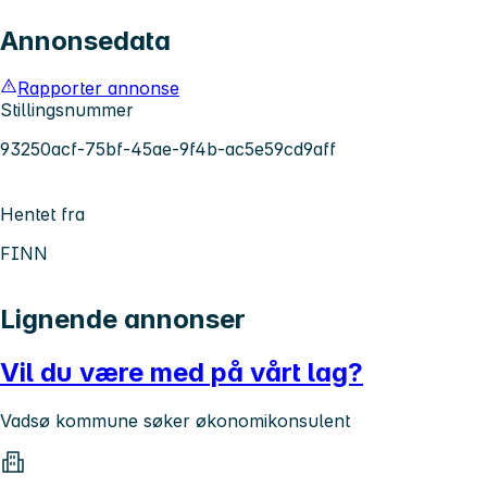
Annonsedata
Rapporter annonse
Stillingsnummer
93250acf-75bf-45ae-9f4b-ac5e59cd9aff
Hentet fra
FINN
Lignende annonser
Vil du være med på vårt lag?
Vadsø kommune søker økonomikonsulent