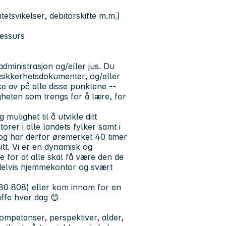
tetsvikelser, debitorskifte m.m.)
ressurs
dministrasjon og/eller jus. Du
e sikkerhetsdokumenter, og/eller
e av på alle disse punktene
--
igheten som trengs for å lære, for
ulighet til å utvikle ditt
orer i alle landets fylker samt i
, og har derfor øremerket 40 timer
itt. Vi er en dynamisk og
e for at alle skal få være den de
r delvis hjemmekontor og svært
5 80 808) eller kom innom for en
affe hver dag 😊
mpetanser, perspektiver, alder,