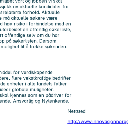
miljøet vårt og jobben vi skal
jekk av aktuelle kandidater for
srelaterte forhold. Aktuelle
ere må aktuelle søkere være
d høy risiko i forbindelse med en
utarbeidet en offentlig søkerliste,
rt offentlige selv om du har
pp på søkerlisten. Dersom
å mulighet til å trekke søknaden.
iddel for verdiskapende
ere, flere vekstkraftige bedrifter
e enheter i alle landets fylker
 ideer globale muligheter.
skal kjennes som en pådriver for
lende, Ansvarlig og Nytenkende.
Nettsted
http://www.innovasjonnorg