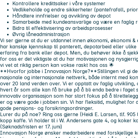
Kontrollere kredittsaker i våre systemer
Vedlikeholde og endre sikkerheter (pantefrafall, priori
Håndtere innfrielser og avvikling av depot
Samarbeide med kundeansvarlige og være en faglig 
Bidra til effektivisering av arbeidsprosesser
Øvrig låneadministrasjon
Vi ser gjerne at du er utdannet innen økonomi, økonomi & a
har kanskje kjennskap til panterett, depotarbeid eller ulik
erfaring fra bank eller depot.
Men, du behøver ikke å sjekk
for oss er det viktigste at du har motivasjonen og nysgjerr
vi vet at riktig person kan vokse raskt hos oss 🌟
**Hvorfor jobbe i Innovasjon Norge?**Stillingen vil gi deg m
nasjonale og internasjonale nettverk, både internt med kont
over 20 land verden over. Vi er opptatt av faglig utvikling
hvert år som alle kan få bruke på å bli enda bedre i faget s
innovativ organisasjon som har stort fokus på å tilrettelegg
er og være gode i jobben sin. Vi har fleksitid, mulighet fo
gode pensjons- og forsikringsordninger.
Lurer du på noe?
Ring oss gjerne (Heidi E. Larsen, tlf. 90
kopp kaffe. Vi holder til i W. Andersens gate 4, og koker k
(Søknadsfristen er 17. juni)
Innovasjon Norge ønsker medarbeidere med forskjellige ko