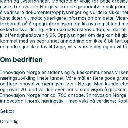
kjønn og livserfaringer. Mangfold er viktig for både arbeids
gjøre. Innovasjon Norge vil kunne gjennomføre bakgrunnss
å verifisere dokumenter/opplysninger og vurdere sikkerhet
kandidater vil motta ytterligere informasjon om dette. Vid
forberedt på å oppgi informasjon om tilknytning til land me
sikkerhetsvurdering. Etter søknadsfristens utløp, vil det bli 
jf. offentlighetsloven § 25. Opplysninger om deg kan bli gjo
kommet med en begrunnet anmodning om ikke å bli ført o
anmodningen ikke tas til følge, vil vi varsle deg og du vil f
Om bedriften
Innovasjon Norge er statens og fylkeskommunenes virkem
næringsutvikling i hele landet. Våre mål er flere gode gründ
og flere innovative næringsmiljøer i Norge. Med kunderetted
og i over 20 land verden over har vi som visjon å gi lokale
Innovasjon Norge har ca. 700 ansatte. Innovasjon Norge 
innovasjon i norsk næringsliv - med vekt på verdiene; Kob
Sektor
Offentlig