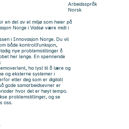
Arbeidsspråk
Norsk
ir en del av et miljø som
heier på
sjon Norge i Vadsø være midt i
essen i Innovasjon Norge
. Du vil
som både kontrollfunksjon,
stadig nye problemstillinger å
obbet her lenge. En spennende

moverlent, ha lyst til å lære og
rne og eksterne systemer i
for etter deg som er digitalt
, så gode samarbeidsevner er
erioder hvor det er høyt tempo.
kse problemstillinger, og se
s oss.
r