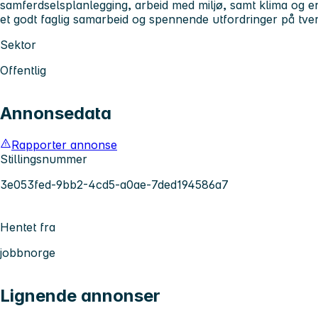
samferdselsplanlegging, arbeid med miljø, samt klima og ene
et godt faglig samarbeid og spennende utfordringer på tve
Sektor
Offentlig
Annonsedata
Rapporter annonse
Stillingsnummer
3e053fed-9bb2-4cd5-a0ae-7ded194586a7
Hentet fra
jobbnorge
Lignende annonser