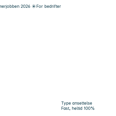
erjobben
2026
☀️
For bedrifter
Type ansettelse
Fast, heltid 100%