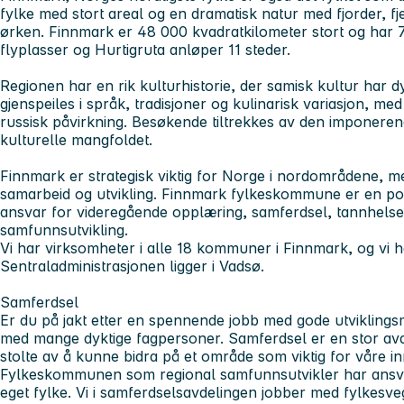
fylke med stort areal og en dramatisk natur med fjorder, fje
ørken. Finnmark er 48 000 kvadratkilometer stort og har 7
flyplasser og Hurtigruta anløper 11 steder.
Regionen har en rik kulturhistorie, der samisk kultur har 
gjenspeiles i språk, tradisjoner og kulinarisk variasjon, m
russisk påvirkning. Besøkende tiltrekkes av den imponere
kulturelle mangfoldet.
Finnmark er strategisk viktig for Norge i nordområdene, m
samarbeid og utvikling. Finnmark fylkeskommune er en polit
ansvar for videregående opplæring, samferdsel, tannhelse
samfunnsutvikling.
Vi har virksomheter i alle 18 kommuner i Finnmark, og vi h
Sentraladministrasjonen ligger i Vadsø.
Samferdsel
Er du på jakt etter en spennende jobb med gode utviklingsm
med mange dyktige fagpersoner. Samferdsel er en stor avd
stolte av å kunne bidra på et område som viktig for våre i
Fylkeskommunen som regional samfunnsutvikler har ansvare
eget fylke. Vi i samferdselsavdelingen jobber med fylkesveg