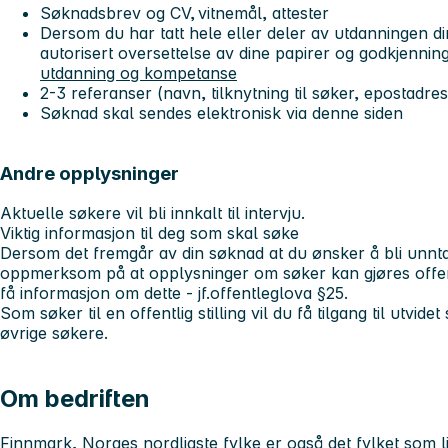
Søknadsbrev og CV, vitnemål, attester
Dersom du har tatt hele eller deler av utdanningen din
autorisert oversettelse av dine papirer og godkjennin
utdanning og kompetanse
2-3 referanser (navn, tilknytning til søker, epostad
Søknad skal sendes elektronisk via denne siden
Andre opplysninger
Aktuelle søkere vil bli innkalt til intervju.
Viktig informasjon til deg som skal søke
Dersom det fremgår av din søknad at du ønsker å bli unntatt 
oppmerksom på at opplysninger om søker kan gjøres offent
få informasjon om dette - jf.offentleglova §25.
Som søker til en offentlig stilling vil du få tilgang til utvi
øvrige søkere.
Om bedriften
Finnmark, Norges nordligste fylke er også det fylket som lig