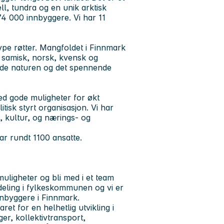
ll, tundra og en unik arktisk
4 000 innbyggere. Vi har 11
dype røtter. Mangfoldet i Finnmark
ed samisk, norsk, kvensk og
nde naturen og det spennende
ed gode muligheter for økt
isk styrt organisasjon. Vi har
, kultur, og nærings- og
ar rundt 1100 ansatte.
uligheter og bli med i et team
eling i fylkeskommunen og vi er
nnbyggere i Finnmark.
t for en helhetlig utvikling i
er, kollektivtransport,