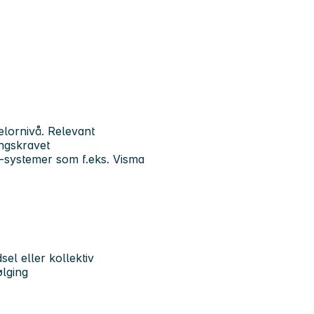
lornivå. Relevant
ngskravet
-systemer som f.eks. Visma
el eller kollektiv
ølging