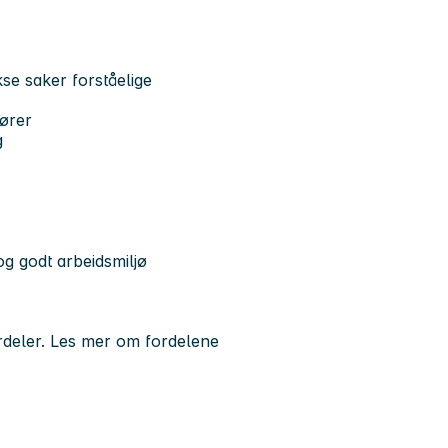
kse saker forståelige
tører
g
g godt arbeidsmiljø
rdeler. Les mer om fordelene