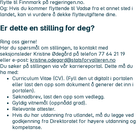
flytte til Finnmark på regjeringen.no.
Og: Hvis du kommer flyttende til Vadsø fra et annet sted i
landet, kan vi vurdere å dekke flytteutgiftene dine.
Er dette en stilling for deg?
Ring oss gjerne!
Har du spørsmål om stillingen, ta kontakt med
seksjonsleder Kristine Ødegård på telefon 77 64 21 19
eller e-post:
kristine.odegard@statsforvalteren.no
Du søker på stillingen via vår karriereportal. Dette må du
ha med:
Curriculum Vitae (CV). (Fyll den ut digitalt i portalen
eller last den opp som dokument å generer det inn i
portalen).
Søknadbrev, last den opp som vedlegg.
Gyldig vitnemål (oppnådd grad).
Relevante attester.
Hvis du har utdanning fra utlandet, må du legge ved
godkjenning fra Direktoratet for høyere utdanning og
kompetanse.