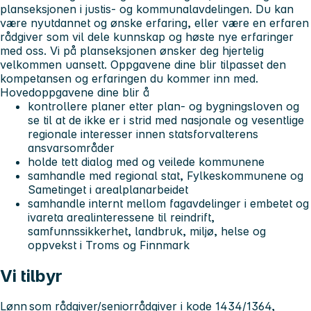
planseksjonen i justis- og kommunalavdelingen. Du kan
være nyutdannet og ønske erfaring, eller være en erfaren
rådgiver som vil dele kunnskap og høste nye erfaringer
med oss. Vi på planseksjonen ønsker deg hjertelig
velkommen uansett. Oppgavene dine blir tilpasset den
kompetansen og erfaringen du kommer inn med.
Hovedoppgavene dine blir å
kontrollere planer etter plan- og bygningsloven og
se til at de ikke er i strid med nasjonale og vesentlige
regionale interesser innen statsforvalterens
ansvarsområder
holde tett dialog med og veilede kommunene
samhandle med regional stat, Fylkeskommunene og
Sametinget i arealplanarbeidet
samhandle internt mellom fagavdelinger i embetet og
ivareta arealinteressene til reindrift,
samfunnssikkerhet, landbruk, miljø, helse og
oppvekst i Troms og Finnmark
Vi tilbyr
Lønn som rådgiver/seniorrådgiver i kode 1434/1364,