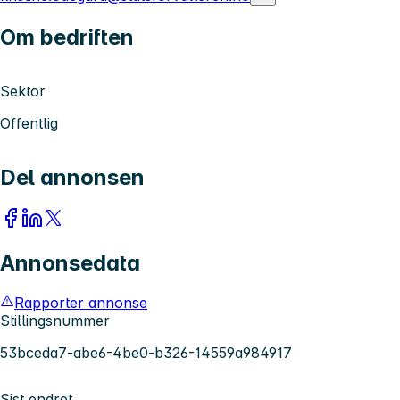
Om bedriften
Sektor
Offentlig
Del annonsen
Annonsedata
Rapporter annonse
Stillingsnummer
53bceda7-abe6-4be0-b326-14559a984917
Sist endret