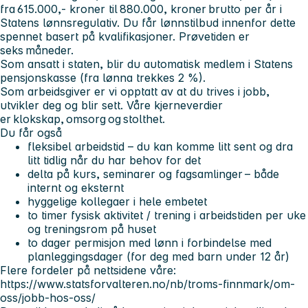
fra 615.000,- kroner til 880.000, kroner brutto per år i
Statens lønnsregulativ. Du får lønnstilbud innenfor dette
spennet basert på kvalifikasjoner. Prøvetiden er
seks måneder.
Som ansatt i staten, blir du automatisk medlem i Statens
pensjonskasse (fra lønna trekkes 2 %).
Som arbeidsgiver er vi opptatt av at du trives i jobb,
utvikler deg og blir sett. Våre kjerneverdier
er klokskap, omsorg og stolthet.
Du får også
fleksibel arbeidstid – du kan komme litt sent og dra
litt tidlig når du har behov for det
delta på kurs, seminarer og fagsamlinger – både
internt og eksternt
hyggelige kollegaer i hele embetet
to timer fysisk aktivitet / trening i arbeidstiden per uke
og treningsrom på huset
to dager permisjon med lønn i forbindelse med
planleggingsdager (for deg med barn under 12 år)
Flere fordeler på nettsidene våre:
https://www.statsforvalteren.no/nb/troms-finnmark/om-
oss/jobb-hos-oss/