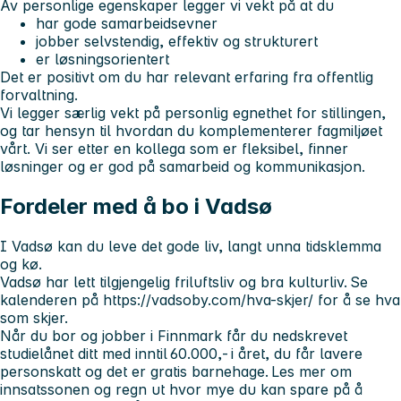
Av personlige egenskaper legger vi vekt på at du
har gode samarbeidsevner
jobber selvstendig, effektiv og strukturert
er løsningsorientert
Det er positivt om du har relevant erfaring fra offentlig
forvaltning.
Vi legger særlig vekt på personlig egnethet for stillingen,
og tar hensyn til hvordan du komplementerer fagmiljøet
vårt. Vi ser etter en kollega som er fleksibel, finner
løsninger og er god på samarbeid og kommunikasjon.
Fordeler med å bo i Vadsø
I Vadsø kan du leve det gode liv, langt unna tidsklemma
og kø.
Vadsø har lett tilgjengelig friluftsliv og bra kulturliv. Se
kalenderen på https://vadsoby.com/hva-skjer/ for å se hva
som skjer.
Når du bor og jobber i Finnmark får du nedskrevet
studielånet ditt med inntil 60.000,- i året, du får lavere
personskatt og det er gratis barnehage. Les mer om
innsatssonen og regn ut hvor mye du kan spare på å