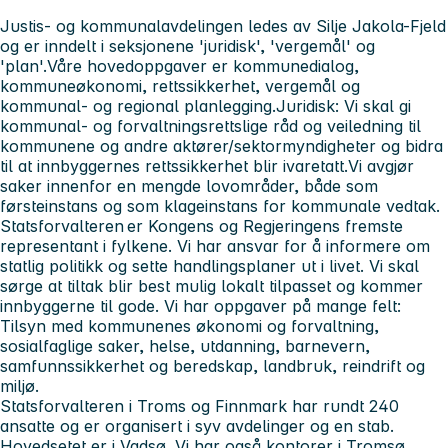
Justis- og kommunalavdelingen
ledes av Silje Jakola-Fjeld
og er inndelt i seksjonene 'juridisk', 'vergemål' og
'plan'.Våre hovedoppgaver er kommunedialog,
kommuneøkonomi, rettssikkerhet, vergemål og
kommunal- og regional planlegging.
Juridisk
: Vi skal gi
kommunal- og forvaltningsrettslige råd og veiledning til
kommunene og andre aktører/sektormyndigheter og bidra
til at innbyggernes rettssikkerhet blir ivaretatt.Vi avgjør
saker innenfor en mengde lovområder, både som
førsteinstans og som klageinstans for kommunale vedtak.
Statsforvalteren
er Kongens og Regjeringens fremste
representant i fylkene. Vi har ansvar for å informere om
statlig politikk og sette handlingsplaner ut i livet. Vi skal
sørge at tiltak blir best mulig lokalt tilpasset og kommer
innbyggerne til gode. Vi har oppgaver på mange felt:
Tilsyn med kommunenes økonomi og forvaltning,
sosialfaglige saker, helse, utdanning, barnevern,
samfunnssikkerhet og beredskap, landbruk, reindrift og
miljø.
Statsforvalteren i Troms og Finnmark
har rundt 240
ansatte og er organisert i syv avdelinger og en stab.
Hovedsetet er i Vadsø. Vi har også kontorer i Tromsø,