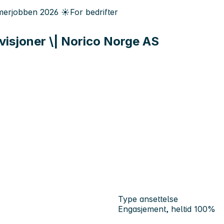
erjobben
2026
☀️
For bedrifter
visjoner \| Norico Norge AS
Type ansettelse
Engasjement, heltid 100%