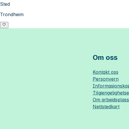
Sted
Trondheim
Om oss
Kontakt oss
Personvern
Informasjonskap
Tilgjengelighets
Om
arbeidsplas
Nettstedkart