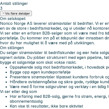
Antall stillinger
3
Vis flere detaljer
Om selskapet:
Norico Norge AS leverer strømavtaler til bedrifter. Vi er e
en av de store i bedriftsmarkedet, og vi utvider nå kontor
Vi ser etter en erfaren B2B-selger som vil være med fra tid
portefølje. Du kommer inn på et tidspunkt der innsatsen di
hvor du har mulighet til å være med på utviklingen.
Om stillingen
Du selger strømavtaler til bedriftskunder og eier hele salgsl
signert avtale. Du jobber strukturert med egen pipeline, fø
bygge et salgsmiljø som skal vokse raskt.
Oppsøkende salg mot bedriftsmarkedet, i hovedsak på
Bygge opp egen kundeportefølje
Presentere strømavtaler tilpasset kundens forbruk o
Håndtere avtaleinngåelse og sikre gode, ryddige kun
Være med å forme salgsrutiner og verktøy i en tidlig 
Vi ser etter deg som
Har erfaring med B2B-salg, gjerne fra strøm, energi, t
abonnementssalg
Kan vise til resultater, ikke bare aktivitet