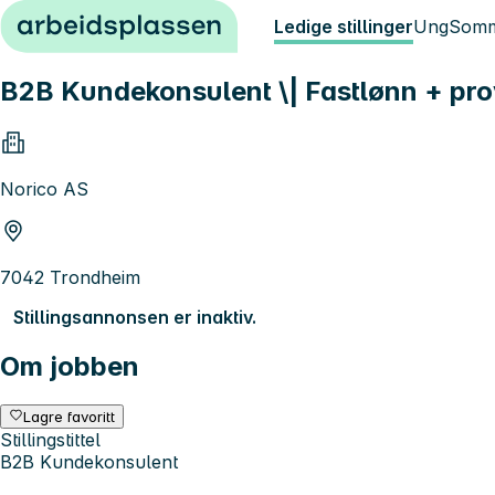
Hopp til innhold
Ledige stillinger
Ung
Somm
B2B Kundekonsulent \| Fastlønn + pro
Norico AS
7042 Trondheim
Stillingsannonsen er inaktiv.
Om jobben
Lagre favoritt
Stillingstittel
B2B Kundekonsulent