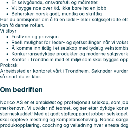
Er selvgående, ansvarsfull og målrettet
Vil bygge noe over tid, ikke bare ha en jobb
Behersker norsk godt, muntlig og skriftlig
Har du ambisjoner om å ta en leder- eller salgssjefrolle ette
kan få denne rollen.
Vi tilbyr
Fastlønn og provisjon
Reell mulighet for leder- og sjefsstillinger når vi voks
Å komme inn tidlig i et selskap med tydelig vekstambi
Konkurransedyktige produkter og moderne salgsverk
Kontor i Trondheim med et miljø som skal bygges op
Praktisk
Arbeidssted er kontoret vårt i Trondheim. Søknader vurde
så snart du er klar.
Om bedriften
Norico AS er et ambisiøst og profesjonelt selskap, som jo
merkenavn. Vi utvider nå teamet, og ser etter dyktige konsu
stjerneskuddet! Med et godt støtteapparat jobber selskapet t
skal oppleve mestring og kompetanseheving. Norico sørger 
produktopplæring, coaching og veiledning hver eneste dag