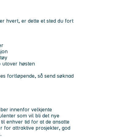
r hvert, er dette et sted du fort
er
sjon
tøy
p utover høsten
res fortløpende, så send søknad
bber innenfor velkjente
lenter som vil bli det nye
il enhver tid for at de ansatte
for attraktive prosjekter, god
.