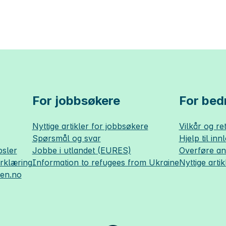
For jobbsøkere
For bedr
Nyttige artikler for jobbsøkere
Vilkår og ret
Spørsmål og svar
Hjelp til inn
sler
Jobbe i utlandet (EURES)
Overføre a
erklæring
Information to refugees from Ukraine
Nyttige artik
sen.no