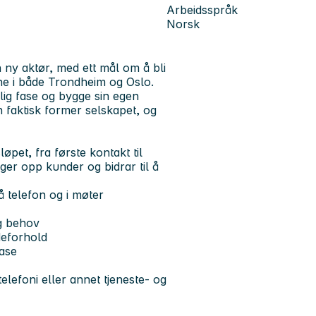
Arbeidsspråk
Norsk
n ny aktør, med ett mål om å bli
ene i både Trondheim og Oslo.
lig fase og bygge sin egen
n faktisk former selskapet, og
øpet, fra første kontakt til
lger opp kunder og bidrar til å
 telefon og i møter
g behov
deforhold
fase
elefoni eller annet tjeneste- og