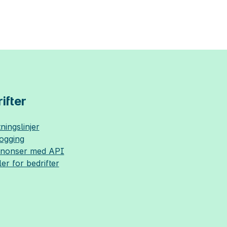
ifter
ningslinjer
logging
nnonser med API
ler for bedrifter