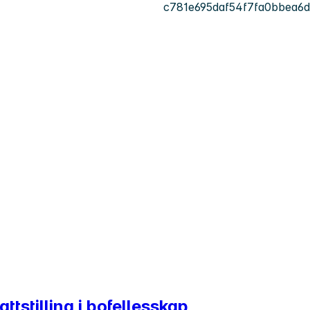
c781e695daf54f7fa0bbea6
ttstilling i bofellesskap