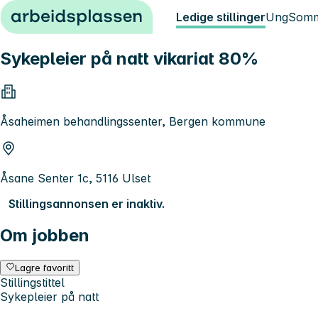
Hopp til innhold
Ledige stillinger
Ung
Somm
Sykepleier på natt vikariat 80%
Åsaheimen behandlingssenter, Bergen kommune
Åsane Senter 1c, 5116 Ulset
Stillingsannonsen er inaktiv.
Om jobben
Lagre favoritt
Stillingstittel
Sykepleier på natt