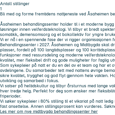
Antall stillinger
1
Bli med og forme fremtidens nattjeneste ved Åsaheimen be
Åsaheimen behandlingssenter holder til i et moderne byg
løsninger innen velferdsteknologi. Vi tilbyr et bredt spekter
somatikk, demensomsorg og et bokollektiv for yngre bruk
Vi er nå i en spennende fase der vi rigger organisasjonen
Behandlingssenter i 2027. Åsaheimen og Midtbygda skal dri
plasser, fordelt på 100 langtidsplasser og 100 korttidsplasse
funksjoner med ressursdeling og moderne velferdsteknologi
kvalitet, mer fleksibel drift og gode muligheter for faglig u
Som sykepleier på natt er du en del av et team og har et 
avdelingene. Du samarbeider tett med nattens øvrige bemann
sikre kvalitet, trygghet og god flyt gjennom hele vakten. Ho
utvikling og samarbeid i fokus.
Vi satser på heltidskultur og tilbyr årsturnus med lange vak
hver tredje helg. Perfekt for deg som ønsker mer fleksibi
friperioder.
Vi søker sykepleier i 80% stilling til et vikariat på natt led
fast ansettelse. Annen stillingsprosent kan vurderes. Søk
Les mer om nye midtbygda behandlingssenter her