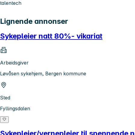
talentech
Lignende annonser
Sykepleier natt 80%- vikariat
Arbeidsgiver
Løvåsen sykehjem, Bergen kommune
Sted
Fyllingsdalen
Sykepleier/vernepleier til spennende na