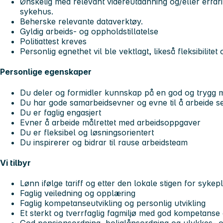
Ønskelig med relevant videreutdanning og/eller erfari
sykehus.
Beherske relevante dataverktøy.
Gyldig arbeids- og oppholdstillatelse
Politiattest kreves
Personlig egnethet vil ble vektlagt, likeså fleksibilitet
Personlige egenskaper
Du deler og formidler kunnskap på en god og trygg 
Du har gode samarbeidsevner og evne til å arbeide se
Du er faglig engasjert
Evner å arbeide målrettet med arbeidsoppgaver
Du er fleksibel og løsningsorientert
Du inspirerer og bidrar til rause arbeidsteam
Vi tilbyr
Lønn ifølge tariff og etter den lokale stigen for syk
Faglig veiledning og opplæring
Faglig kompetanseutvikling og personlig utvikling
Et sterkt og tverrfaglig fagmiljø med god kompetanse