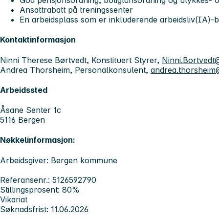
God pensjonsordning, boliglånsordning og ulykkes- o
Ansattrabatt på treningssenter
En arbeidsplass som er inkluderende arbeidsliv(IA)-b
Kontaktinformasjon
Ninni Therese Børtvedt, Konstituert Styrer,
Ninni.Bortved
Andrea Thorsheim, Personalkonsulent,
andrea.thorshei
Arbeidssted
Åsane Senter 1c
5116 Bergen
Nøkkelinformasjon:
Arbeidsgiver: Bergen kommune
Referansenr.: 5126592790
Stillingsprosent: 80%
Vikariat
Søknadsfrist: 11.06.2026