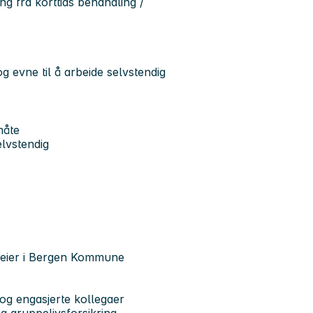
ng fra korttids behandling /
 og evne til å arbeide selvstendig
måte
lvstendig
epleier i Bergen Kommune
 og engasjerte kollegaer