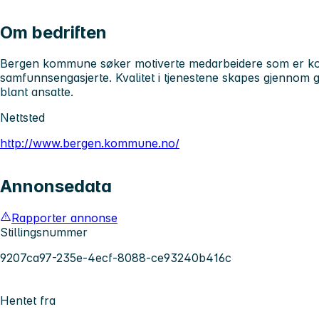
Om bedriften
Bergen kommune søker motiverte medarbeidere som er kom
samfunnsengasjerte. Kvalitet i tjenestene skapes gjennom 
blant ansatte.
Nettsted
http://www.bergen.kommune.no/
Annonsedata
Rapporter annonse
Stillingsnummer
9207ca97-235e-4ecf-8088-ce93240b416c
Hentet fra