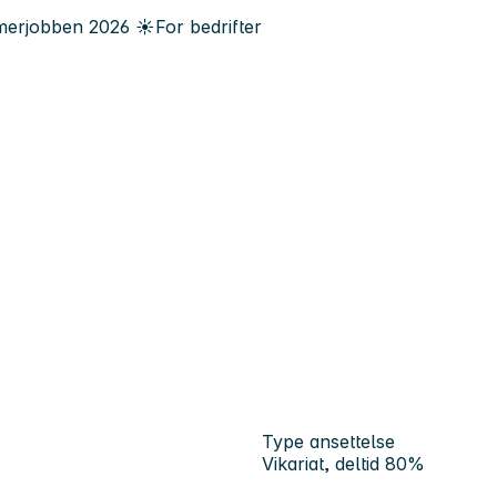
erjobben
2026
☀️
For bedrifter
Type ansettelse
Vikariat, deltid 80%