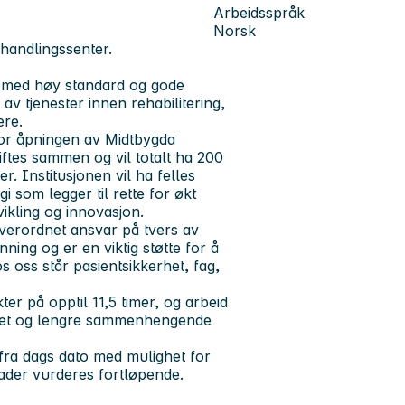
Arbeidsspråk
Norsk
handlingssenter.
g med høy standard og gode
 av tjenester innen rehabilitering,
ere.
 for åpningen av Midtbygda
ftes sammen og vil totalt ha 200
r. Institusjonen vil ha felles
 som legger til rette for økt
tvikling og innovasjon.
overordnet ansvar på tvers av
ing og er en viktig støtte for å
s oss står pasientsikkerhet, fag,
ter på opptil 11,5 timer, og arbeid
litet og lengre sammenhengende
ig fra dags dato med mulighet for
nader vurderes fortløpende.