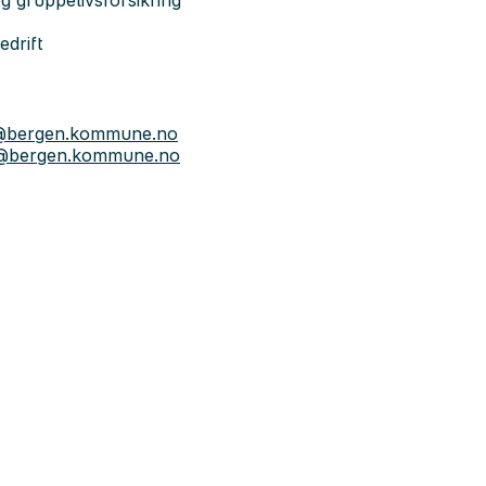
g gruppelivsforsikring
edrift
t@bergen.kommune.no
m@bergen.kommune.no