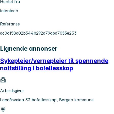
Hentet fra
talentech
Referanse
ac0d158a02b544b292a79abd7055e233
Lignende annonser
Sykepleier/vernepleier til spennende
nattstilling i bofellesskap
Arbeidsgiver
Landåsveien 33 bofellesskap, Bergen kommune