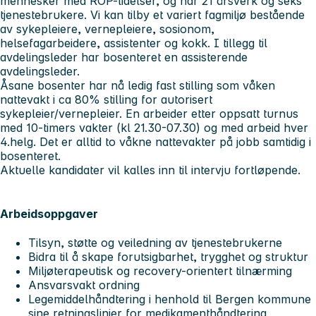
mennesker med ROP-lidelser, og har 21 årsverk og seks
tjenestebrukere. Vi kan tilby et variert fagmiljø bestående
av sykepleiere, vernepleiere, sosionom,
helsefagarbeidere, assistenter og kokk. I tillegg til
avdelingsleder har bosenteret en assisterende
avdelingsleder.
Åsane bosenter har nå ledig fast stilling som våken
nattevakt i ca 80% stilling for autorisert
sykepleier/vernepleier. En arbeider etter oppsatt turnus
med 10-timers vakter (kl 21.30-07.30) og med arbeid hver
4.helg. Det er alltid to våkne nattevakter på jobb samtidig i
bosenteret.
Aktuelle kandidater vil kalles inn til intervju fortløpende.
Arbeidsoppgaver
Tilsyn, støtte og veiledning av tjenestebrukerne
Bidra til å skape forutsigbarhet, trygghet og struktur
Miljøterapeutisk og recovery-orientert tilnærming
Ansvarsvakt ordning
Legemiddelhåndtering i henhold til Bergen kommune
sine retningslinjer for medikamenthåndtering