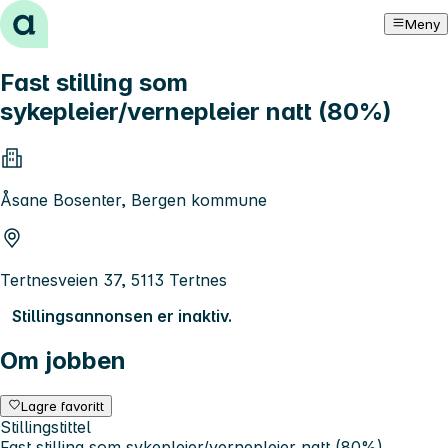
Hopp til innhold
Meny
Fast stilling som
sykepleier/vernepleier natt (80%)
Åsane Bosenter, Bergen kommune
Tertnesveien 37, 5113 Tertnes
Stillingsannonsen er inaktiv.
Om jobben
Lagre favoritt
Stillingstittel
Fast stilling som sykepleier/vernepleier natt (80%)