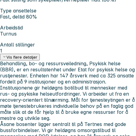
Type ansettelse
Fast, deltid 80%
Arbeidstid
Turnus
Antall stillinger
1
Vis flere detaljer
Behandling, bo- og ressursveiledning, Psykisk helse
(BBR), er en resultatenhet under Etat for psykisk helse og
rustjenester. Enheten har 147 årsverk med ca 325 ansatte
fordelt på 9 institusjoner og en administrasjon.
Institusjonene gir heldøgns botilbud til mennesker med
rus- og psykiske helseutfordringer. Vi arbeider ut fra en
recovery-orientert tilnærming. Mål for tjenesteytingen er å
møte tjenestebrukeres individuelle behov på en faglig god
måte slik at de får hjelp til å bruke egne ressurser for å
mestre og utvikle seg.
Åsane bosenter ligger sentralt til på Tertnes med gode
bussforbindelser. Vi gir heldøgns omsorgstilbud til