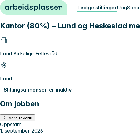
Hopp til innhold
Ledige stillinger
Ung
Somm
Kantor (80%) – Lund og Heskestad me
Lund Kirkelige Fellesråd
Lund
Stillingsannonsen er inaktiv.
Om jobben
Lagre favoritt
Oppstart
1. september 2026