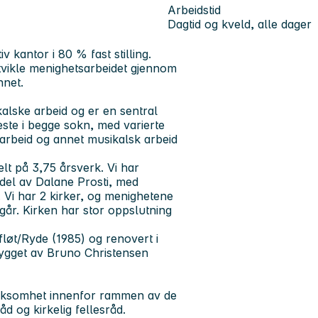
Arbeidstid
Dagtid og kveld, alle dager
 kantor i 80 % fast stilling.
tvikle menighetsarbeidet gjennom
nnet.
alske arbeid og er en sentral
neste i begge sokn, med varierte
orarbeid og annet musikalsk arbeid
elt på 3,75 årsverk. Vi har
n del av Dalane Prosti, med
. Vi har 2 kirker, og menighetene
år. Kirken har stor oppslutning
løt/Ryde (1985) og renovert i
bygget av Bruno Christensen
irksomhet innenfor rammen av de
d og kirkelig fellesråd.