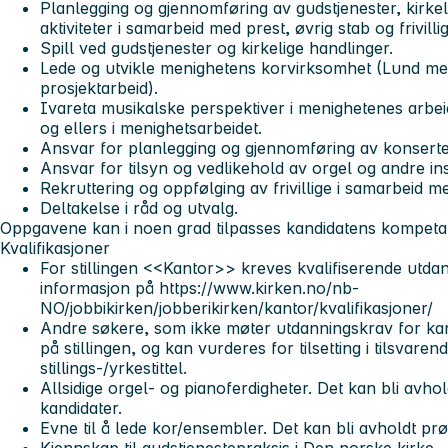
Planlegging og gjennomføring av gudstjenester, kirkel
aktiviteter i samarbeid med prest, øvrig stab og frivill
Spill ved gudstjenester og kirkelige handlinger.
Lede og utvikle menighetens korvirksomhet (Lund me
prosjektarbeid).
Ivareta musikalske perspektiver i menighetenes arbeid
og ellers i menighetsarbeidet.
Ansvar for planlegging og gjennomføring av konsert
Ansvar for tilsyn og vedlikehold av orgel og andre in
Rekruttering og oppfølging av frivillige i samarbeid me
Deltakelse i råd og utvalg.
Oppgavene kan i noen grad tilpasses kandidatens kompeta
Kvalifikasjoner
For stillingen <<Kantor>> kreves kvalifiserende utda
informasjon på https://www.kirken.no/nb-
NO/jobbikirken/jobberikirken/kantor/kvalifikasjoner/
Andre søkere, som ikke møter utdanningskrav for kan
på stillingen, og kan vurderes for tilsetting i tilsvaren
stillings-/yrkestittel.
Allsidige orgel- og pianoferdigheter. Det kan bli avho
kandidater.
Evne til å lede kor/ensembler. Det kan bli avholdt prø