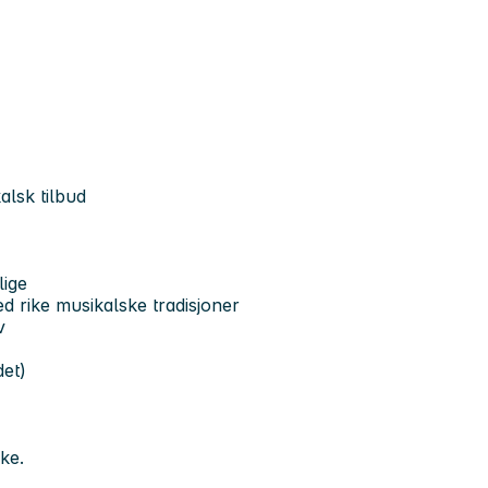
alsk tilbud
lige
 rike musikalske tradisjoner
v
det)
ke.