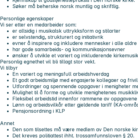
Kjennskap til gudstjenestepraksis i Den norske kirke.
Søker må beherske norsk muntlig og skriftlig.
Personlige egenskaper
Vi ser etter en medarbeider som:
er allsidig i musikalsk uttrykksform og stilarter
er selvstendig, strukturert og initiativrik
evner å inspirere og inkludere mennesker i alle aldre
har gode samarbeids- og kommunikasjonsevner
ønsker å utvikle et variert og inkluderende kirkemusik
Personlig egnethet vil bli tillagt stor vekt.
Vi tilbyr
En variert og meningsfull arbeidshverdag
Et godt arbeidsmiljø med engasjerte kollegaer og frivil
Utfordringer og spennende oppgaver i menigheter med
Mulighet til å forme og utvikle menighetenes musikkli
Fleksibel arbeidstid innenfor rammene av oppgavene
Lønn og arbeidsvilkår etter gjeldende tariff (KA-områ
Pensjonsordning i KLP
Annet
Den som tilsettes må være medlem av Den norske kir
Det kreves politiattest ihht. trossamfunnsloven § 20.