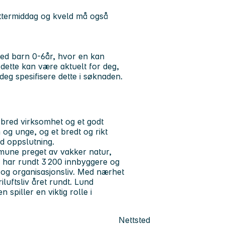
 ettermiddag og kveld må også
med barn 0-6år, hvor en kan
dette kan være aktuelt for deg,
i deg spesifisere dette i søknaden.
 bred virksomhet og et godt
 og unge, og et bredt og rikt
od oppslutning.
mune preget av vakker natur,
 har rundt 3 200 innbyggere og
ur- og organisasjonsliv. Med nærhet
iluftsliv året rundt. Lund
spiller en viktig rolle i
Nettsted