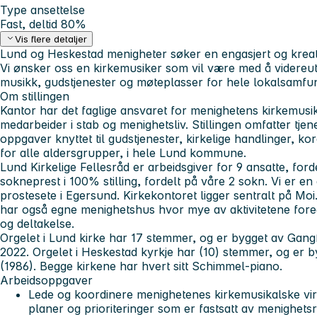
Type ansettelse
Fast, deltid 80%
Vis flere detaljer
Lund og Heskestad menigheter søker en engasjert og kreativ
Vi ønsker oss en kirkemusiker som vil være med å videreu
musikk, gudstjenester og møteplasser for hele lokalsamfu
Om stillingen
Kantor har det faglige ansvaret for menighetens kirkemusik
medarbeider i stab og menighetsliv. Stillingen omfatter tje
oppgaver knyttet til gudstjenester, kirkelige handlinger, k
for alle aldersgrupper, i hele Lund kommune.
Lund Kirkelige Fellesråd er arbeidsgiver for 9 ansatte, ford
sokneprest i 100% stilling, fordelt på våre 2 sokn. Vi er e
prostesete i Egersund. Kirkekontoret ligger sentralt på Moi
har også egne menighetshus hvor mye av aktivitetene foreg
og deltakelse.
Orgelet i Lund kirke har 17 stemmer, og er bygget av Gangf
2022. Orgelet i Heskestad kyrkje har (10) stemmer, og er 
(1986). Begge kirkene har hvert sitt Schimmel-piano.
Arbeidsoppgaver
Lede og koordinere menighetenes kirkemusikalske v
planer og prioriteringer som er fastsatt av menighetsrå