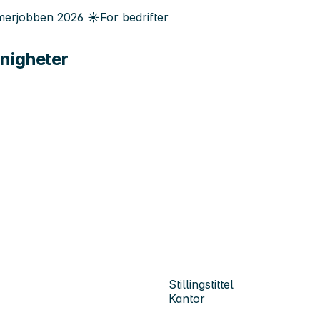
erjobben
2026
☀️
For bedrifter
nigheter
Stillingstittel
Kantor