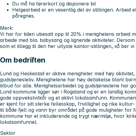
Du må ha førerkort og disponere bil
Helgearbeid er en vesentlig del av stillingen. Arbeid
påregnes.
Merk:
Vi har for tiden ubesatt opp til 20% i menighetens arbeid 
arbeide med bla. babysang og lignende aktiviteter. Dersom 
som et tillegg til den her utlyste kantor-stillingen, så ber v
Om bedriften
Lund og Heskestad er aktive menigheter med høy aktivitet,
gudstjenesteliv. Menighetene har høy deltakelse blant barn
tilbud for alle. Menighetsarbeidet og gudstjenestene har g
Lund kommune ligger sør i Rogaland og er en landlig kom
gode oppvekstvilkår og et aktivt lokalsamfunn. Kommunen
er kjent for sitt sterke fellesskap, frivillighet og rike kult
til både fjell og vann byr området på gode muligheter for fr
kommune har et inkluderende og trygt nærmiljø, hvor kirken 
lokalsamfunnet.
Sektor