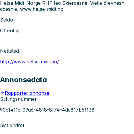
Helse Midt-Norge RHF lea Skierdesne. Vielie bïevnesh
daesnie,
www.helse-midt.no
Sektor
Offentlig
Nettsted
http://www.helse-midt.no/
Annonsedata
Rapporter annonse
Stillingsnummer
90c1411c-09a6-4818-8f74-4dc817b51138
Sist endret