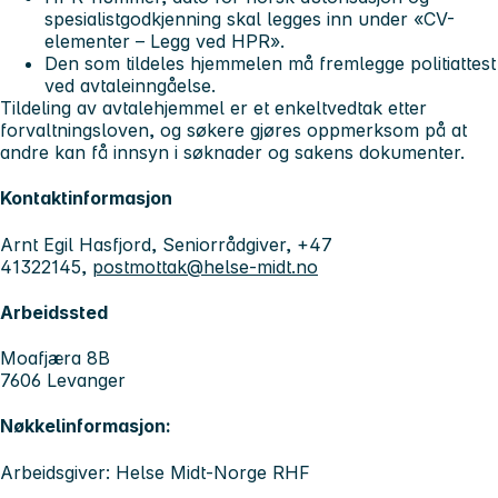
spesialistgodkjenning skal legges inn under «CV-
elementer – Legg ved HPR».
Den som tildeles hjemmelen må fremlegge politiattest
ved avtaleinngåelse.
Tildeling av avtalehjemmel er et enkeltvedtak etter
forvaltningsloven, og søkere gjøres oppmerksom på at
andre kan få innsyn i søknader og sakens dokumenter.
Kontaktinformasjon
Arnt Egil Hasfjord, Seniorrådgiver, +47
41322145,
postmottak@helse-midt.no
Arbeidssted
Moafjæra 8B
7606 Levanger
Nøkkelinformasjon:
Arbeidsgiver: Helse Midt-Norge RHF