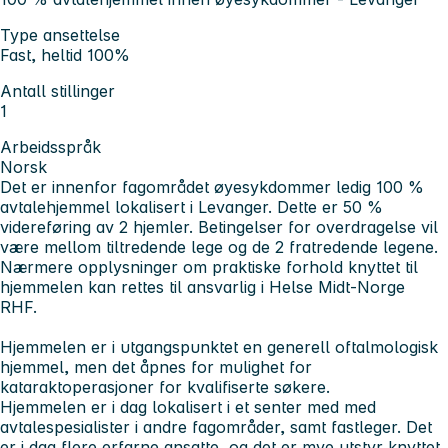
Type ansettelse
Fast, heltid 100%
Antall stillinger
1
Arbeidsspråk
Norsk
Det er innenfor fagområdet øyesykdommer ledig 100 %
avtalehjemmel lokalisert i Levanger. Dette er 50 %
videreføring av 2 hjemler. Betingelser for overdragelse vil
være mellom tiltredende lege og de 2 fratredende legene.
Nærmere opplysninger om praktiske forhold knyttet til
hjemmelen kan rettes til ansvarlig i Helse Midt-Norge
RHF.
Hjemmelen er i utgangspunktet en generell oftalmologisk
hjemmel, men det åpnes for mulighet for
kataraktoperasjoner for kvalifiserte søkere.
Hjemmelen er i dag lokalisert i et senter med med
avtalespesialister i andre fagområder, samt fastleger. Det
er i dag flere erfarne ansatte, og det er mye utstyr knyttet