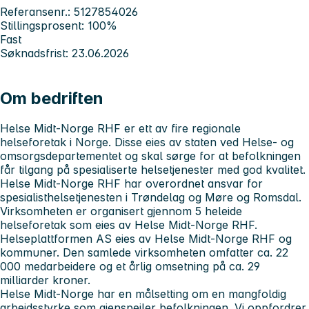
Referansenr.: 5127854026
Stillingsprosent: 100%
Fast
Søknadsfrist: 23.06.2026
Om bedriften
Helse Midt-Norge RHF er ett av fire regionale
helseforetak i Norge. Disse eies av staten ved Helse- og
omsorgsdepartementet og skal sørge for at befolkningen
får tilgang på spesialiserte helsetjenester med god kvalitet.
Helse Midt-Norge RHF har overordnet ansvar for
spesialisthelsetjenesten i Trøndelag og Møre og Romsdal.
Virksomheten er organisert gjennom 5 heleide
helseforetak som eies av Helse Midt-Norge RHF.
Helseplattformen AS eies av Helse Midt-Norge RHF og
kommuner. Den samlede virksomheten omfatter ca. 22
000 medarbeidere og et årlig omsetning på ca. 29
milliarder kroner.
Helse Midt-Norge har en målsetting om en mangfoldig
arbeidsstyrke som gjenspeiler befolkningen. Vi oppfordrer