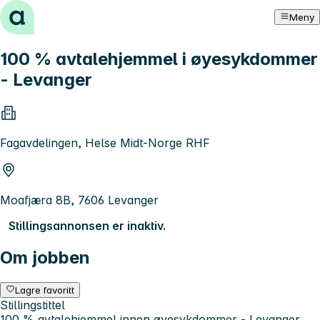
Hopp til innhold
Meny
100 % avtalehjemmel i øyesykdommer
- Levanger
Fagavdelingen, Helse Midt-Norge RHF
Moafjæra 8B, 7606 Levanger
Stillingsannonsen er inaktiv.
Om jobben
Lagre favoritt
Stillingstittel
100 % avtalehjemmel innen øyesykdommer - Levanger