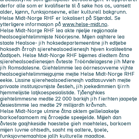
derfor alle som er kvalifiserte til å søke hos os, uansett
alder, kjønn, funksjonsevne, eller kulturell bakgrunn.
Helse Midt-Norge RHF er lokalisert på Stjørdal. Se
ytterligere informasjon på
www.helse-midt.no
.
Helse Midt-Norge RHF lea akte njieljie regijonaale
healsoegïehtelimmijste Nöörjesne. Mijjen aajhtere lea
staate Healsoe- jïh hoksedepartemeentine jïh edtjebe
hoksedh årrojh sjïerehealsoedïenesjh hijven kvaliteetine
åadtjoeh. Helse Midt-Norge RHF bijjemes dïedtem åtna
sjïerehealsoedïenesjen åvteste Trööndelagesne jïh Møre
jïh Romsdalesne. Gïehtelimmie lea öörnesovveme vïjhte
healsoegïehtelimmiejgujmie mejtie Helse Midt-Norge RHF
eekie. Lissine sjïerehealsoedïenesjh vadtasuvvieh mejtie
privaate institusjovnijste åestieh, jïh joekedimmien tjïrrh
hjemmelijstie latjkoespesialistide. Tjåenghkies
gïehtelimmesne medtie 22 000 barkijh jïh fïerhten jaapetje
åesiestimmie lea medtie 29 millijardh kråvnah.
Helse Midt-Norge ulmine åtna aktem gellielaaketje
barkoefaamoem mij årroejidie speejjelde. Mijjieh dan
åvteste gaajhkesidie haestebe gïeh maehteles, barkoem
mijjen luvnie ohtsedh, saaht mij aaltere, tjoele,
funksjovnemaahtoe jallh kulturelle maadtoe.