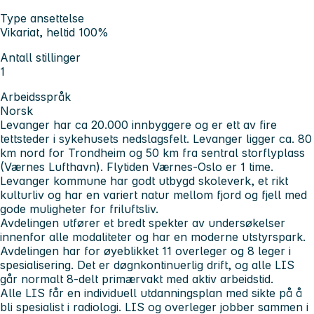
Type ansettelse
Vikariat, heltid 100%
Antall stillinger
1
Arbeidsspråk
Norsk
Levanger har ca 20.000 innbyggere og er ett av fire
tettsteder i sykehusets nedslagsfelt. Levanger ligger ca. 80
km nord for Trondheim og 50 km fra sentral storflyplass
(Værnes Lufthavn). Flytiden Værnes-Oslo er 1 time.
Levanger kommune har godt utbygd skoleverk, et rikt
kulturliv og har en variert natur mellom fjord og fjell med
gode muligheter for friluftsliv.
Avdelingen utfører et bredt spekter av undersøkelser
innenfor alle modaliteter og har en moderne utstyrspark.
Avdelingen har for øyeblikket 11 overleger og 8 leger i
spesialisering. Det er døgnkontinuerlig drift, og alle LIS
går normalt 8-delt primærvakt med aktiv arbeidstid.
Alle LIS får en individuell utdanningsplan med sikte på å
bli spesialist i radiologi. LIS og overleger jobber sammen i