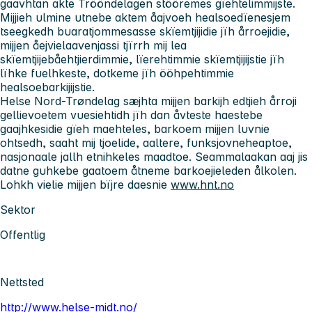
gaavhtan akte Trööndelagen stööremes gïehtelimmijste.
Mijjieh ulmine utnebe aktem åajvoeh healsoedïenesjem
tseegkedh buaratjommesasse skïemtjijidie jïh årroejidie,
mijjen åejvielaavenjassi tjïrrh mij lea
skïemtjijebåehtjierdimmie, lïerehtimmie skïemtjijijstie jïh
lïhke fuelhkeste, dotkeme jïh ööhpehtimmie
healsoebarkijijstie.
Helse Nord-Trøndelag sæjhta mijjen barkijh edtjieh årroji
gellievoetem vuesiehtidh jïh dan åvteste haestebe
gaajhkesidie gïeh maehteles, barkoem mijjen luvnie
ohtsedh, saaht mij tjoelide, aaltere, funksjovneheaptoe,
nasjonaale jallh etnihkeles maadtoe. Seammalaakan aaj jis
datne guhkebe gaatoem åtneme barkoejieleden ålkolen.
Lohkh vielie mijjen bïjre daesnie
www.hnt.no
Sektor
Offentlig
Nettsted
http://www.helse-midt.no/