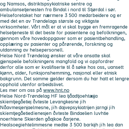
og Namsos, distriktspsykiatriske sentre og
ambulansetjenesten fra Bindal i nord til Stjørdal i sør.
Helseforetaket har nærmere 3 500 medarbeidere og er
med det en av Trøndelags største og viktigste
virksomheter. Vårt mål er at vi skal bygge en fremragende
helsetjeneste til det beste for pasientene og befolkningen,
gjennom våre hovedoppgaver som er pasientbehandling,
opplæring av pasienter og pårørende, forskning og
utdanning av helsepersonell.
Helse Nord Trøndelag ønsker at våre ansatte skal
gjenspeile befolkningens mangfold og vi oppfordrer
derfor alle som er kvalifiserte til å søke hos oss, uansett
kjønn, alder, funksjonshemming, nasjonal eller etnisk
bakgrunn. Det samme gjelder dersom du har hatt et lengre
opphold utenfor arbeidslivet.
Les mer om oss på
www.hnt.no
Helse Nord-Trøndelag HF lea tjåadtjoehtæjja
skïemtjegåetiej åvteste Levangkesne jïh
Nåavmesjenjaelmesne, jïh dajvepsykiatrijen jarngi jïh
skïemtjegåetiedïenesjen åvteste Bindaelien luvhtie
noerhtene Skierden gåajkoe åarjene.
Healsoegïehtelimmesne medtie 3 500 barkijh jïh lea dan