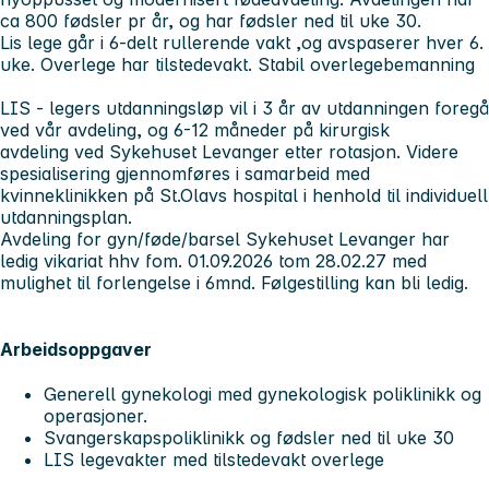
ca 800 fødsler pr år, og har fødsler ned til uke 30.
Lis lege går i 6-delt rullerende vakt ,og avspaserer hver 6.
uke. Overlege har tilstedevakt. Stabil overlegebemanning
LIS - legers utdanningsløp vil i 3 år av utdanningen foregå
ved vår avdeling, og 6-12 måneder på kirurgisk
avdeling ved Sykehuset Levanger etter rotasjon. Videre
spesialisering gjennomføres i samarbeid med
kvinneklinikken på St.Olavs hospital i henhold til individuell
utdanningsplan.
A
vdeling for gyn/føde/barsel Sykehuset Levanger har
ledig vikariat hhv fom. 01.09.2026 tom 28.02.27 med
mulighet til forlengelse i 6mnd.
Følgestilling kan bli ledig.
Arbeidsoppgaver
Generell gynekologi med gynekologisk poliklinikk og
operasjoner.
Svangerskapspoliklinikk og fødsler ned til uke 30
LIS legevakter med tilstedevakt overlege