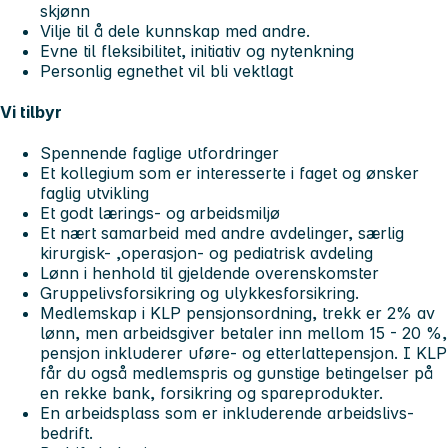
skjønn
Vilje til å dele kunnskap med andre.
Evne til fleksibilitet, initiativ og nytenkning
Personlig egnethet vil bli vektlagt
Vi tilbyr
Spennende faglige utfordringer
Et kollegium som er interesserte i faget og ønsker
faglig utvikling
Et godt lærings- og arbeidsmiljø
Et nært samarbeid med andre avdelinger, særlig
kirurgisk- ,operasjon- og pediatrisk avdeling
Lønn i henhold til gjeldende overenskomster
Gruppelivsforsikring og ulykkesforsikring.
Medlemskap i KLP pensjonsordning, trekk er 2% av
lønn, men arbeidsgiver betaler inn mellom 15 - 20 %,
pensjon inkluderer uføre- og etterlattepensjon. I KLP
får du også medlemspris og gunstige betingelser på
en rekke bank, forsikring og spareprodukter.
En arbeidsplass som er inkluderende arbeidslivs-
bedrift.