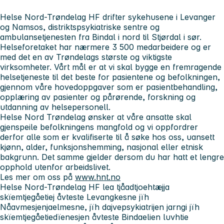
Helse Nord-Trøndelag HF drifter sykehusene i Levanger
og Namsos, distriktspsykiatriske sentre og
ambulansetjenesten fra Bindal i nord til Stjørdal i sør.
Helseforetaket har nærmere 3 500 medarbeidere og er
med det en av Trøndelags største og viktigste
virksomheter. Vårt mål er at vi skal bygge en fremragende
helsetjeneste til det beste for pasientene og befolkningen,
gjennom våre hovedoppgaver som er pasientbehandling,
opplæring av pasienter og pårørende, forskning og
utdanning av helsepersonell.
Helse Nord Trøndelag ønsker at våre ansatte skal
gjenspeile befolkningens mangfold og vi oppfordrer
derfor alle som er kvalifiserte til å søke hos oss, uansett
kjønn, alder, funksjonshemming, nasjonal eller etnisk
bakgrunn. Det samme gjelder dersom du har hatt et lengre
opphold utenfor arbeidslivet.
Les mer om oss på
www.hnt.no
Helse Nord-Trøndelag HF lea tjåadtjoehtæjja
skïemtjegåetiej åvteste Levangkesne jïh
Nåavmesjenjaelmesne, jïh dajvepsykiatrijen jarngi jïh
skïemtjegåetiedïenesjen åvteste Bindaelien luvhtie