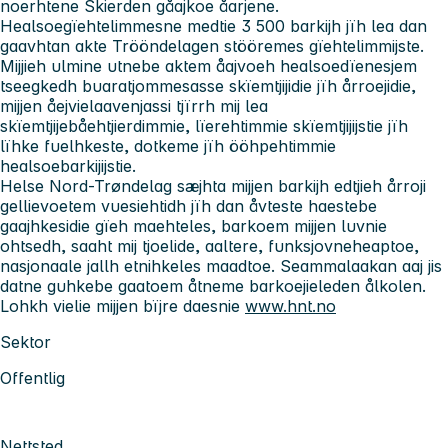
noerhtene Skierden gåajkoe åarjene.
Healsoegïehtelimmesne medtie 3 500 barkijh jïh lea dan
gaavhtan akte Trööndelagen stööremes gïehtelimmijste.
Mijjieh ulmine utnebe aktem åajvoeh healsoedïenesjem
tseegkedh buaratjommesasse skïemtjijidie jïh årroejidie,
mijjen åejvielaavenjassi tjïrrh mij lea
skïemtjijebåehtjierdimmie, lïerehtimmie skïemtjijijstie jïh
lïhke fuelhkeste, dotkeme jïh ööhpehtimmie
healsoebarkijijstie.
Helse Nord-Trøndelag sæjhta mijjen barkijh edtjieh årroji
gellievoetem vuesiehtidh jïh dan åvteste haestebe
gaajhkesidie gïeh maehteles, barkoem mijjen luvnie
ohtsedh, saaht mij tjoelide, aaltere, funksjovneheaptoe,
nasjonaale jallh etnihkeles maadtoe. Seammalaakan aaj jis
datne guhkebe gaatoem åtneme barkoejieleden ålkolen.
Lohkh vielie mijjen bïjre daesnie
www.hnt.no
Sektor
Offentlig
Nettsted