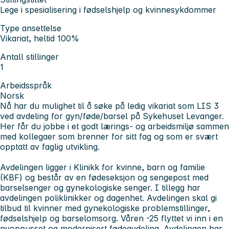
Lege i spesialisering i fødselshjelp og kvinnesykdommer
Type ansettelse
Vikariat, heltid 100%
Antall stillinger
1
Arbeidsspråk
Norsk
Nå har du mulighet til å søke på ledig vikariat som LIS 3
ved avdeling for gyn/føde/barsel på Sykehuset Levanger.
Her får du jobbe i et godt lærings- og arbeidsmiljø sammen
med kollegaer som brenner for sitt fag og som er svært
opptatt av faglig utvikling.
Avdelingen ligger i Klinikk for kvinne, barn og familie
(KBF) og består av en fødeseksjon og sengepost med
barselsenger og gynekologiske senger. I tillegg har
avdelingen poliklinikker og dagenhet. Avdelingen skal gi
tilbud til kvinner med gynekologiske problemstillinger,
fødselshjelp og barselomsorg. Våren -25 flyttet vi inn i en
nyoppusset og modernisert fødeavdeling. Avdelingen har