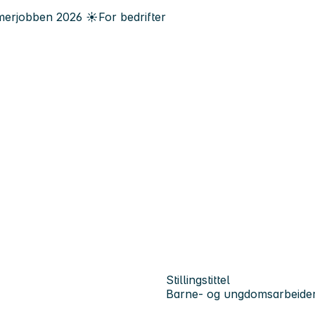
erjobben
2026
☀️
For bedrifter
Stillingstittel
Barne- og ungdomsarbeide