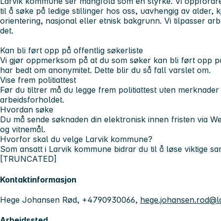
Larvik kommune ser mangfold som en styrke. Vi oppfordrer 
til å søke på ledige stillinger hos oss, uavhengig av alder,
orientering, nasjonal eller etnisk bakgrunn. Vi tilpasser 
det.
Kan bli ført opp på offentlig søkerliste
Vi gjør oppmerksom på at du som søker kan bli ført opp på 
har bedt om anonymitet. Dette blir du så fall varslet om.
Vise frem politiattest
Før du tiltrer må du legge frem politiattest uten merknade
arbeidsforholdet.
Hvordan søke
Du må sende søknaden din elektronisk innen fristen via Web
og vitnemål.
Hvorfor skal du velge Larvik kommune?
Som ansatt i Larvik kommune bidrar du til å løse viktige 
[TRUNCATED]
Kontaktinformasjon
Hege Johansen Rød, +4790930066,
hege.johansen.rod@l
Arbeidssted