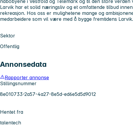
nabobyene i Vestfold og Telemark og til den store verden v
Larvik har et solid næringsliv og et omfattende tilbud innen k
rekreasjon. Hos oss er mulighetene mange og ambisjonene s
medarbeidere som vil være med å bygge fremtidens Larvik
Sektor
Offentlig
Annonsedata
Rapporter annonse
Stillingsnummer
8e010733-2a57-4a27-8e5d-ed6e5d5d9012
Hentet fra
talentech