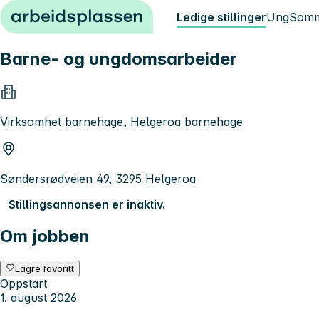
Hopp til innhold
Ledige stillinger
Ung
Somm
Barne- og ungdomsarbeider
Virksomhet barnehage, Helgeroa barnehage
Søndersrødveien 49, 3295 Helgeroa
Stillingsannonsen er inaktiv.
Om jobben
Lagre favoritt
Oppstart
1. august 2026