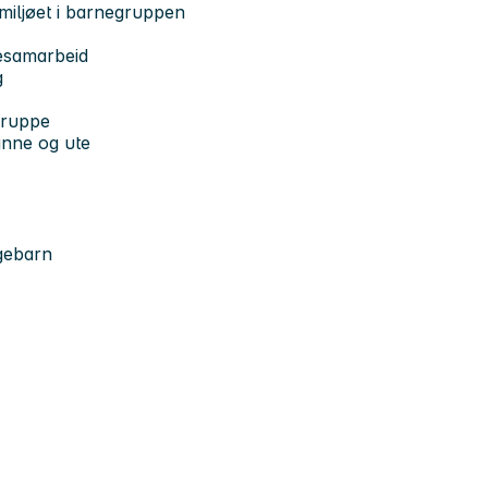
smiljøet i barnegruppen
resamarbeid
g
 gruppe
 inne og ute
gebarn