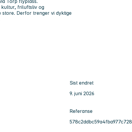
ia Torp flyplass.
ultur, friluftsliv og
tore. Derfor trenger vi dyktige
.
Sist endret
9. juni 2026
Referanse
578c2ddbc59a4fba977c728