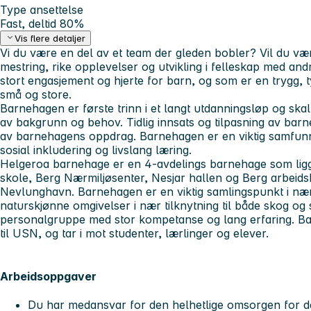
Type ansettelse
Fast, deltid 80%
Vis flere detaljer
Vi du være en del av et team der gleden bobler? Vil du vær
mestring, rike opplevelser og utvikling i felleskap med an
stort engasjement og hjerte for barn, og som er en trygg, 
små og store.
Barnehagen er første trinn i et langt utdanningsløp og skal
av bakgrunn og behov. Tidlig innsats og tilpasning av barn
av barnehagens oppdrag. Barnehagen er en viktig samfu
sosial inkludering og livslang læring.
Helgeroa barnehage er en 4-avdelings barnehage som lig
skole, Berg Nærmiljøsenter, Nesjar hallen og Berg arbeid
Nevlunghavn. Barnehagen er en viktig samlingspunkt i nærm
naturskjønne omgivelser i nær tilknytning til både skog og s
personalgruppe med stor kompetanse og lang erfaring. B
til USN, og tar i mot studenter, lærlinger og elever.
Arbeidsoppgaver
Du har medansvar for den helhetlige omsorgen for de