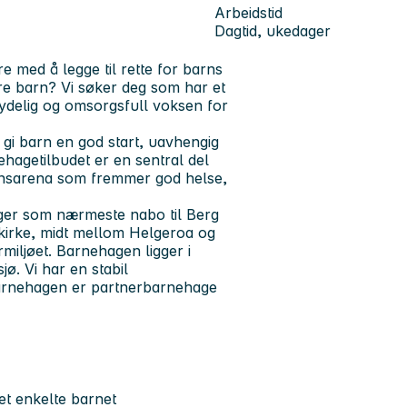
Arbeidstid
Dagtid, ukedager
e med å legge til rette for barns
dre barn? Vi søker deg som har et
tydelig og omsorgsfull voksen for
 gi barn en god start, uavhengig
ehagetilbudet er en sentral del
nnsarena som fremmer god helse,
ger som nærmeste nabo til Berg
skirke, midt mellom Helgeroa og
iljøet. Barnehagen ligger i
jø. Vi har en stabil
arnehagen er partnerbarnehage
t enkelte barnet