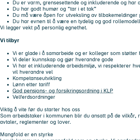
Du er varm, grensesettende og inkluderende og har al
Du har godt humør og “tar i et tak”
Du må være åpen for utveksling av tilbakemeldinger 
Du har evnen til å være en tydelig og god rollemodell
Vi legger vekt på personlig egnethet.
Vi tilbyr
Vi er glade i å samarbeide og er kolleger som støtter
Vi deler kunnskap og gjør hverandre gode
Vi har et inkluderende arbeidsmiljø, vi respekterer h
vil hverandre vel
Kompetanseutvikling
Lønn etter tariff
God pensjons- og forsikringsordning i KLP
Velferdsordninger
Viktig å vite før du starter hos oss
Som arbeidstaker i kommunen blir du ansatt på de vilkår, r
avtaler, reglementer og lover.
Mangfold er en styrke