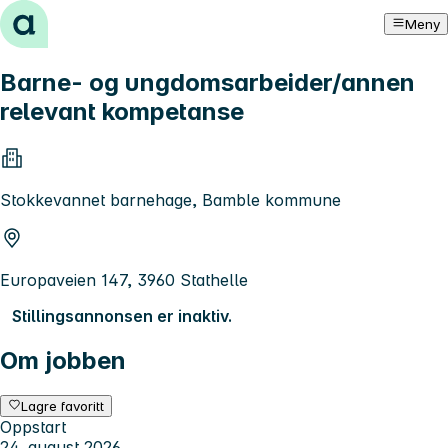
Hopp til innhold
Meny
Barne- og ungdomsarbeider/annen
relevant kompetanse
Stokkevannet barnehage, Bamble kommune
Europaveien 147, 3960 Stathelle
Stillingsannonsen er inaktiv.
Om jobben
Lagre favoritt
Oppstart
24. august 2026