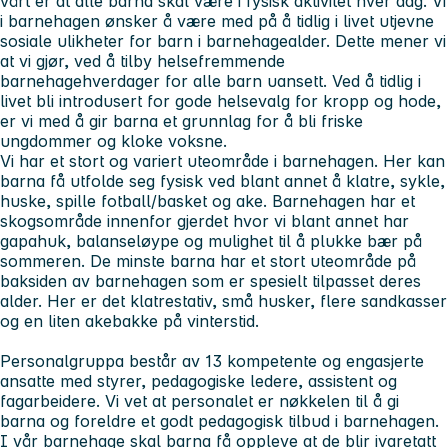
vårt er at alle barna skal være i fysisk aktivitet hver dag. Vi
i barnehagen ønsker å være med på å tidlig i livet utjevne
sosiale ulikheter for barn i barnehagealder. Dette mener vi
at vi gjør, ved å tilby helsefremmende
barnehagehverdager for alle barn uansett. Ved å tidlig i
livet bli introdusert for gode helsevalg for kropp og hode,
er vi med å gir barna et grunnlag for å bli friske
ungdommer og kloke voksne.
Vi har et stort og variert uteområde i barnehagen. Her kan
barna få utfolde seg fysisk ved blant annet å klatre, sykle,
huske, spille fotball/basket og ake. Barnehagen har et
skogsområde innenfor gjerdet hvor vi blant annet har
gapahuk, balanseløype og mulighet til å plukke bær på
sommeren. De minste barna har et stort uteområde på
baksiden av barnehagen som er spesielt tilpasset deres
alder. Her er det klatrestativ, små husker, flere sandkasser
og en liten akebakke på vinterstid.
Personalgruppa består av 13 kompetente og engasjerte
ansatte med styrer, pedagogiske ledere, assistent og
fagarbeidere. Vi vet at personalet er nøkkelen til å gi
barna og foreldre et godt pedagogisk tilbud i barnehagen.
I vår barnehage skal barna få oppleve at de blir ivaretatt