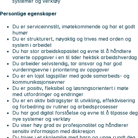
systemer og verktøy
Personlige egenskaper
Du er serviceinnstilt, imøtekommende og har et godt
humør
Du er strukturert, nøyaktig og trives med orden og
system i arbeidet
Du har stor arbeidskapasitet og evne til å håndtere
varierte oppgaver i en til tider hektisk arbeidshverdag
Du arbeider selvstendig, tar ansvar og har god
vurderingsevne i prioritering av oppgaver
Du er en lojal lagspiller med gode samarbeids- og
kommunikasjonsevner
Du er positiv, fleksibel og løsningsorientert i møte
med utfordringer og endringer
Du er en aktiv bidragsyter til utvikling, effektivisering
og forbedring av rutiner og arbeidsprosesser
Du har god digital forståelse og evne til å tilpasse deg
nye systemer og verktøy
Du viser høy grad av profesjonalitet og håndterer
sensitiv informasjon med diskresjon
Du trives i et skolemiljø med barn og unge rundt deg,