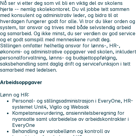
Nå ser vi etter deg som vil bli en viktig del av skolens
hjerte -- nemlig skolekontoret. Du vil jobbe tett sammen
med konsulent og administrativ leder, og bidra til at
hverdagen fungerer godt for alle. Vi tror du liker orden og
system, tar ansvar og trives med både selvstendig arbeid
og samarbeid. Og ikke minst, du ser verdien av god service
og et godt samspill med menneskene rundt deg.
Stillingen omfatter helhetlig ansvar for lønns-, HR-,
økonomi- og administrative oppgaver ved skolen, inkludert
personalforvaltning, lønns- og budsjettoppfølging,
saksbehandling samt daglig drift og servicefunksjon i tett
samarbeid med ledelsen.
Arbeidsoppgaver
Lønn og HR:
Personal- og stillingsadministrasjon i EveryOne, HR-
systemet Unit4, Vigilo og Websak
Kompetansevurdering, ansiennitetsberegning for
nyansatte samt utarbeidelse av arbeidskontrakter i
EveryOne
Behandling av variabellønn og kontroll av