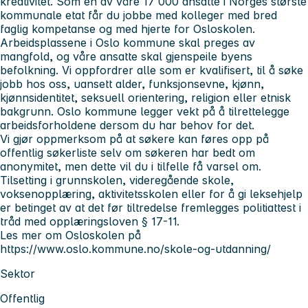
kreativitet. Som en av våre 17 000 ansatte i Norges største
kommunale etat får du jobbe med kolleger med bred
faglig kompetanse og med hjerte for Osloskolen.
Arbeidsplassene i Oslo kommune skal preges av
mangfold, og våre ansatte skal gjenspeile byens
befolkning. Vi oppfordrer alle som er kvalifisert, til å søke
jobb hos oss, uansett alder, funksjonsevne, kjønn,
kjønnsidentitet, seksuell orientering, religion eller etnisk
bakgrunn. Oslo kommune legger vekt på å tilrettelegge
arbeidsforholdene dersom du har behov for det.
Vi gjør oppmerksom på at søkere kan føres opp på
offentlig søkerliste selv om søkeren har bedt om
anonymitet, men dette vil du i tilfelle få varsel om.
Tilsetting i grunnskolen, videregående skole,
voksenopplæring, aktivitetsskolen eller for å gi leksehjelp
er betinget av at det før tiltredelse fremlegges politiattest i
tråd med opplæringsloven § 17-11.
Les mer om Osloskolen på
https://www.oslo.kommune.no/skole-og-utdanning/
Sektor
Offentlig