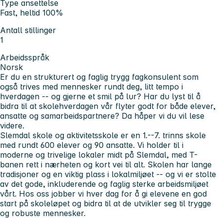
Type ansettelse
Fast, heltid 100%
Antall stillinger
1
Arbeidsspråk
Norsk
Er du en strukturert og faglig trygg fagkonsulent som
også trives med mennesker rundt deg, litt tempo i
hverdagen -- og gjerne et smil på lur? Har du lyst til å
bidra til at skolehverdagen vår flyter godt for både elever,
ansatte og samarbeidspartnere? Da håper vi du vil lese
videre.
Slemdal skole og aktivitetsskole er en 1.--7. trinns skole
med rundt 600 elever og 90 ansatte. Vi holder til i
moderne og trivelige lokaler midt på Slemdal, med T-
banen rett i nærheten og kort vei til alt. Skolen har lange
tradisjoner og en viktig plass i lokalmiljøet -- og vi er stolte
av det gode, inkluderende og faglig sterke arbeidsmiljøet
vårt. Hos oss jobber vi hver dag for å gi elevene en god
start på skoleløpet og bidra til at de utvikler seg til trygge
og robuste mennesker.