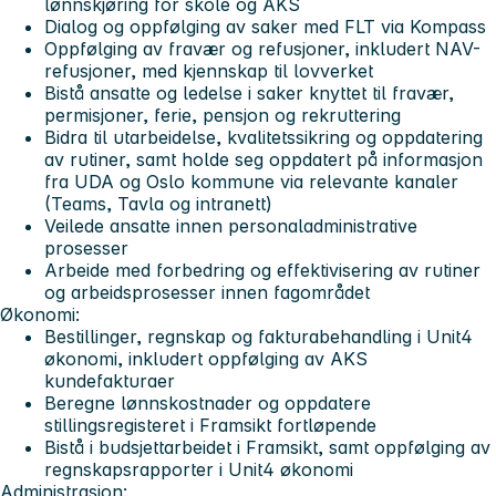
lønnskjøring for skole og AKS
Dialog og oppfølging av saker med FLT via Kompass
Oppfølging av fravær og refusjoner, inkludert NAV-
refusjoner, med kjennskap til lovverket
Bistå ansatte og ledelse i saker knyttet til fravær,
permisjoner, ferie, pensjon og rekruttering
Bidra til utarbeidelse, kvalitetssikring og oppdatering
av rutiner, samt holde seg oppdatert på informasjon
fra UDA og Oslo kommune via relevante kanaler
(Teams, Tavla og intranett)
Veilede ansatte innen personaladministrative
prosesser
Arbeide med forbedring og effektivisering av rutiner
og arbeidsprosesser innen fagområdet
Økonomi:
Bestillinger, regnskap og fakturabehandling i Unit4
økonomi, inkludert oppfølging av AKS
kundefakturaer
Beregne lønnskostnader og oppdatere
stillingsregisteret i Framsikt fortløpende
Bistå i budsjettarbeidet i Framsikt, samt oppfølging av
regnskapsrapporter i Unit4 økonomi
Administrasjon: