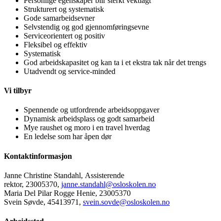
Personlige egenskaper blir sterkt vektlagt
Strukturert og systematisk
Gode samarbeidsevner
Selvstendig og god gjennomføringsevne
Serviceorientert og positiv
Fleksibel og effektiv
Systematisk
God arbeidskapasitet og kan ta i et ekstra tak når det trengs
Utadvendt og service-minded
Vi tilbyr
Spennende og utfordrende arbeidsoppgaver
Dynamisk arbeidsplass og godt samarbeid
Mye raushet og moro i en travel hverdag
En ledelse som har åpen dør
Kontaktinformasjon
Janne Christine Standahl, Assisterende
rektor, 23005370,
janne.standahl@osloskolen.no
Maria Del Pilar Rogge Henie, 23005370
Svein Søvde, 45413971,
svein.sovde@osloskolen.no