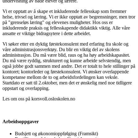
undervisning av både elever og lærere.
Vi er opptatt av å skape et inkluderende fellesskap som fremmer
helse, trivsel og læring. Vi er ikke opptatt av begrensninger, men tror
på "grenseløs læring" og elevenes muligheter. Hos oss er
inkluderende praksis og fellesskapende didaktikk viktig. Alle våre
ansatte er viktige bidragsytere i dette arbeidet.
Vi søker etter en dyktig førstekonsulent med erfaring fra skole og
våre administrasjonsverktøy. Du blir en viktig del av skolens
administrasjon. Du må være blid, raus og ha høy arbeidskapasitet.
Du må være ryddig, strukturert og kunne arbeide selvstendig, men
også jobbe godt sammen med andre. Det er totalt to hele stillinger på
kontoret; kontorleder og førstekonsulent. Vi ønsker overlappende
kompetanse mellom de to og arbeidsfordelingen kan veksle.
Startdato er satt til 2.oktober, men det er ønskelig med noe tidligere
oppstart og overlapping.
Les om oss på korsvoll.osloskolen.no
Arbeidsoppgaver
Budsjett og økonomioppfølging (Framsikt)