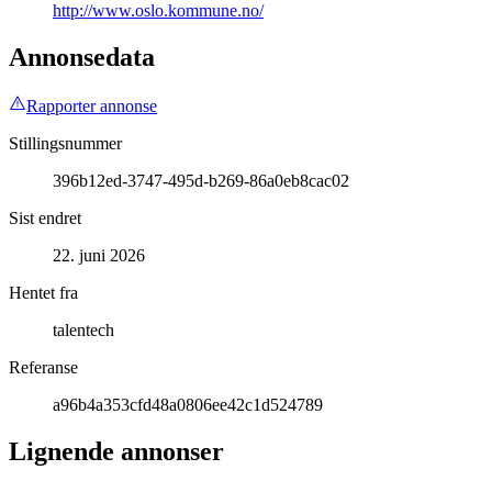
http://www.oslo.kommune.no/
Annonsedata
Rapporter annonse
Stillingsnummer
396b12ed-3747-495d-b269-86a0eb8cac02
Sist endret
22. juni 2026
Hentet fra
talentech
Referanse
a96b4a353cfd48a0806ee42c1d524789
Lignende annonser