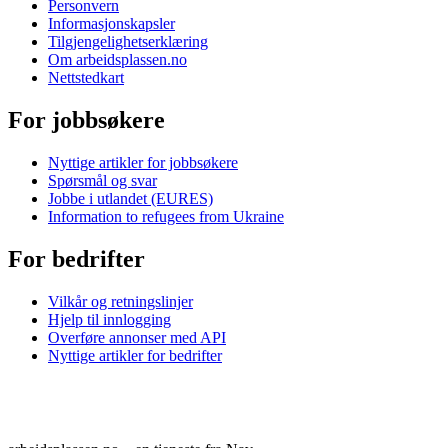
Personvern
Informasjonskapsler
Tilgjengelighetserklæring
Om
arbeidsplassen.no
Nettstedkart
For jobbsøkere
Nyttige artikler for jobbsøkere
Spørsmål og svar
Jobbe i utlandet (EURES)
Information to refugees from Ukraine
For bedrifter
Vilkår og retningslinjer
Hjelp til innlogging
Overføre annonser med API
Nyttige artikler for bedrifter