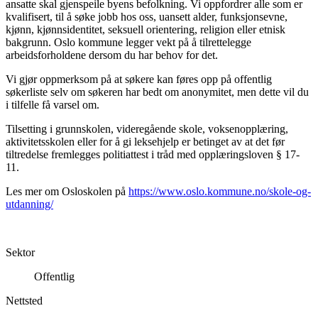
ansatte skal gjenspeile byens befolkning. Vi oppfordrer alle som er
kvalifisert, til å søke jobb hos oss, uansett alder, funksjonsevne,
kjønn, kjønnsidentitet, seksuell orientering, religion eller etnisk
bakgrunn. Oslo kommune legger vekt på å tilrettelegge
arbeidsforholdene dersom du har behov for det.
Vi gjør oppmerksom på at søkere kan føres opp på offentlig
søkerliste selv om søkeren har bedt om anonymitet, men dette vil du
i tilfelle få varsel om.
Tilsetting i grunnskolen, videregående skole, voksenopplæring,
aktivitetsskolen eller for å gi leksehjelp er betinget av at det før
tiltredelse fremlegges politiattest i tråd med opplæringsloven § 17-
11.
Les mer om Osloskolen på
https://www.oslo.kommune.no/skole-og-
utdanning/
Sektor
Offentlig
Nettsted