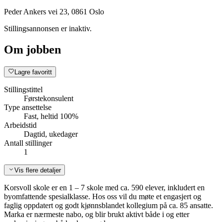
Peder Ankers vei 23, 0861 Oslo
Stillingsannonsen er inaktiv.
Om jobben
Lagre favoritt
Stillingstittel
Førstekonsulent
Type ansettelse
Fast, heltid 100%
Arbeidstid
Dagtid, ukedager
Antall stillinger
1
Vis flere detaljer
Korsvoll skole er en 1 – 7 skole med ca. 590 elever, inkludert en
byomfattende spesialklasse. Hos oss vil du møte et engasjert og
faglig oppdatert og godt kjønnsblandet kollegium på ca. 85 ansatte.
Marka er nærmeste nabo, og blir brukt aktivt både i og etter