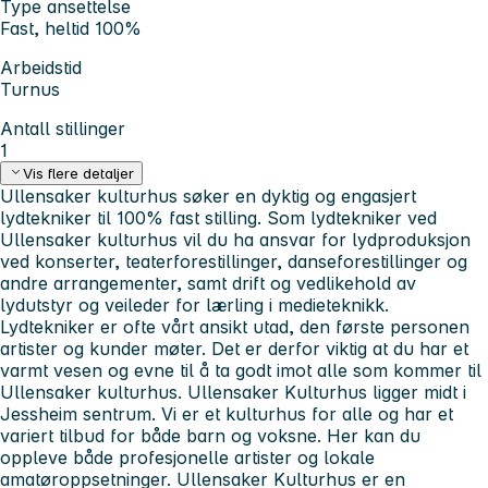
Type ansettelse
Fast, heltid 100%
Arbeidstid
Turnus
Antall stillinger
1
Vis flere detaljer
Ullensaker kulturhus søker en dyktig og engasjert
lydtekniker til 100% fast stilling. Som lydtekniker ved
Ullensaker kulturhus vil du ha ansvar for lydproduksjon
ved konserter, teaterforestillinger, danseforestillinger og
andre arrangementer, samt drift og vedlikehold av
lydutstyr og veileder for lærling i medieteknikk.
Lydtekniker er ofte vårt ansikt utad, den første personen
artister og kunder møter. Det er derfor viktig at du har et
varmt vesen og evne til å ta godt imot alle som kommer til
Ullensaker kulturhus. Ullensaker Kulturhus ligger midt i
Jessheim sentrum. Vi er et kulturhus for alle og har et
variert tilbud for både barn og voksne. Her kan du
oppleve både profesjonelle artister og lokale
amatøroppsetninger. Ullensaker Kulturhus er en