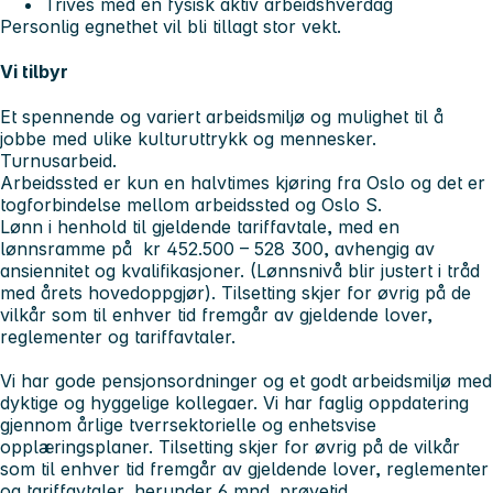
Trives med en fysisk aktiv arbeidshverdag
Personlig egnethet vil bli tillagt stor vekt.
Vi tilbyr
Et spennende og variert arbeidsmiljø og mulighet til å
jobbe med ulike kulturuttrykk og mennesker.
Turnusarbeid.
Arbeidssted er kun en halvtimes kjøring fra Oslo og det er
togforbindelse mellom arbeidssted og Oslo S.
Lønn i henhold til gjeldende tariffavtale, med en
lønnsramme på kr 452.500 – 528 300, avhengig av
ansiennitet og kvalifikasjoner. (Lønnsnivå blir justert i tråd
med årets hovedoppgjør). Tilsetting skjer for øvrig på de
vilkår som til enhver tid fremgår av gjeldende lover,
reglementer og tariffavtaler.
Vi har gode pensjonsordninger og et godt arbeidsmiljø med
dyktige og hyggelige kollegaer. Vi har faglig oppdatering
gjennom årlige tverrsektorielle og enhetsvise
opplæringsplaner. Tilsetting skjer for øvrig på de vilkår
som til enhver tid fremgår av gjeldende lover, reglementer
og tariffavtaler, herunder 6 mnd. prøvetid.