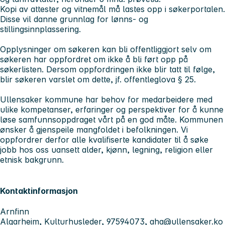
Kopi av attester og vitnemål må lastes opp i søkerportalen.
Disse vil danne grunnlag for lønns- og
stillingsinnplassering.
Opplysninger om søkeren kan bli offentliggjort selv om
søkeren har oppfordret om ikke å bli ført opp på
søkerlisten. Dersom oppfordringen ikke blir tatt til følge,
blir søkeren varslet om dette, jf. offentleglova § 25.
Ullensaker kommune har behov for medarbeidere med
ulike kompetanser, erfaringer og perspektiver for å kunne
løse samfunnsoppdraget vårt på en god måte. Kommunen
ønsker å gjenspeile mangfoldet i befolkningen. Vi
oppfordrer derfor alle kvalifiserte kandidater til å søke
jobb hos oss uansett alder, kjønn, legning, religion eller
etnisk bakgrunn.
Kontaktinformasjon
Arnfinn
Algarheim, Kulturhusleder, 97594073,
aha@ullensaker.ko