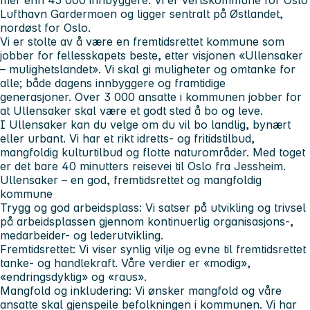
Lufthavn Gardermoen og ligger sentralt på Østlandet,
nordøst for Oslo.
Vi er stolte av å være en fremtidsrettet kommune som
jobber for fellesskapets beste, etter visjonen «Ullensaker
– mulighetslandet». Vi skal gi muligheter og omtanke for
alle; både dagens innbyggere og framtidige
generasjoner. Over 3 000 ansatte i kommunen jobber for
at Ullensaker skal være et godt sted å bo og leve.
I Ullensaker kan du velge om du vil bo landlig, bynært
eller urbant. Vi har et rikt idretts- og fritidstilbud,
mangfoldig kulturtilbud og flotte naturområder. Med toget
er det bare 40 minutters reisevei til Oslo fra Jessheim.
Ullensaker – en god, fremtidsrettet og mangfoldig
kommune
Trygg og god arbeidsplass:
Vi satser på utvikling og trivsel
på arbeidsplassen gjennom kontinuerlig organisasjons-,
medarbeider- og lederutvikling.
Fremtidsrettet:
Vi viser synlig vilje og evne til fremtidsrettet
tanke- og handlekraft. Våre verdier er «modig»,
«endringsdyktig» og «raus».
Mangfold og inkludering:
Vi ønsker mangfold og våre
ansatte skal gjenspeile befolkningen i kommunen. Vi har