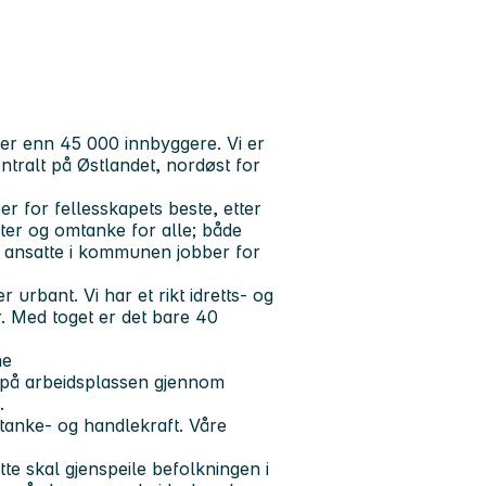
r enn 45 000 innbyggere. Vi er
ralt på Østlandet, nordøst for
r for fellesskapets beste, etter
eter og omtanke for alle; både
 ansatte i kommunen jobber for
 urbant. Vi har et rikt idretts- og
r. Med toget er det bare 40
ne
el på arbeidsplassen gjennom
g.
t tanke- og handlekraft. Våre
e skal gjenspeile befolkningen i