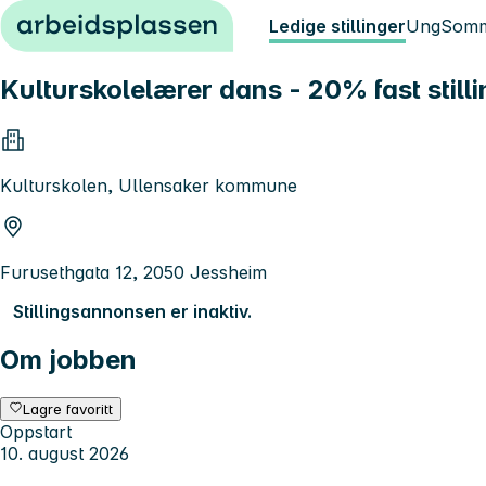
Hopp til innhold
Ledige stillinger
Ung
Somm
Kulturskolelærer dans - 20% fast still
Kulturskolen, Ullensaker kommune
Furusethgata 12, 2050 Jessheim
Stillingsannonsen er inaktiv.
Om jobben
Lagre favoritt
Oppstart
10. august 2026