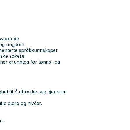
lsvarende
 og ungdom
menterte språkkunnskaper
iske søkere.
nner grunnlag for lønns- og
ghet til å uttrykke seg gjennom
lle aldre og nivåer.
n.