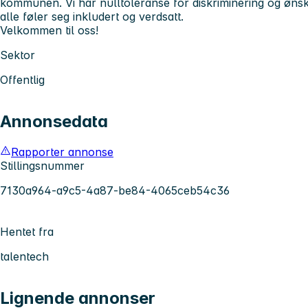
kommunen. Vi har nulltoleranse for diskriminering og øns
alle føler seg inkludert og verdsatt.
Velkommen til oss!
Sektor
Offentlig
Annonsedata
Rapporter annonse
Stillingsnummer
7130a964-a9c5-4a87-be84-4065ceb54c36
Hentet fra
talentech
Lignende annonser