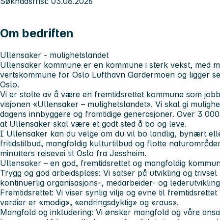
Søknadsfrist: 03.08.2026
Om bedriften
Ullensaker - mulighetslandet
Ullensaker kommune er en kommune i sterk vekst, med me
vertskommune for Oslo Lufthavn Gardermoen og ligger sent
Oslo.
Vi er stolte av å være en fremtidsrettet kommune som jobbe
visjonen «Ullensaker – mulighetslandet». Vi skal gi muligh
dagens innbyggere og framtidige generasjoner. Over 3 000
at Ullensaker skal være et godt sted å bo og leve.
I Ullensaker kan du velge om du vil bo landlig, bynært eller
fritidstilbud, mangfoldig kulturtilbud og flotte naturområde
minutters reisevei til Oslo fra Jessheim.
Ullensaker – en god, fremtidsrettet og mangfoldig kommu
Trygg og god arbeidsplass:
Vi satser på utvikling og trivs
kontinuerlig organisasjons-, medarbeider- og lederutviklin
Fremtidsrettet:
Vi viser synlig vilje og evne til fremtidsrette
verdier er «modig», «endringsdyktig» og «raus».
Mangfold og inkludering:
Vi ønsker mangfold og våre ansatt