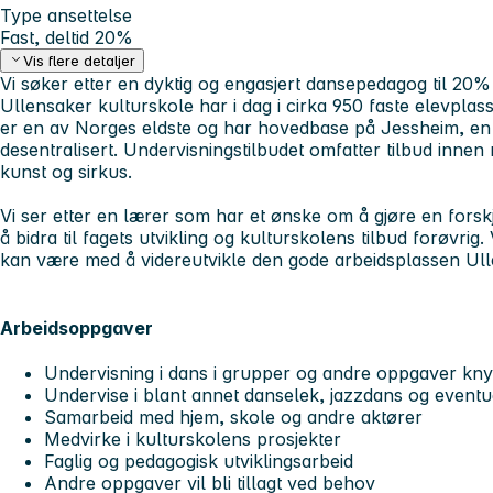
Type ansettelse
Fast, deltid 20%
Vis flere detaljer
Vi søker etter en dyktig og engasjert dansepedagog til 20% fa
Ullensaker kulturskole har i dag i cirka 950 faste elevplas
er en av Norges eldste og har hovedbase på Jessheim, en 
desentralisert. Undervisningstilbudet omfatter tilbud innen 
kunst og sirkus.
Vi ser etter en lærer som har et ønske om å gjøre en forskj
å bidra til fagets utvikling og kulturskolens tilbud forøvrig
kan være med å videreutvikle den gode arbeidsplassen Ulle
Arbeidsoppgaver
Undervisning i dans i grupper og andre oppgaver knytt
Undervise i blant annet danselek, jazzdans og eventue
Samarbeid med hjem, skole og andre aktører
Medvirke i kulturskolens prosjekter
Faglig og pedagogisk utviklingsarbeid
Andre oppgaver vil bli tillagt ved behov