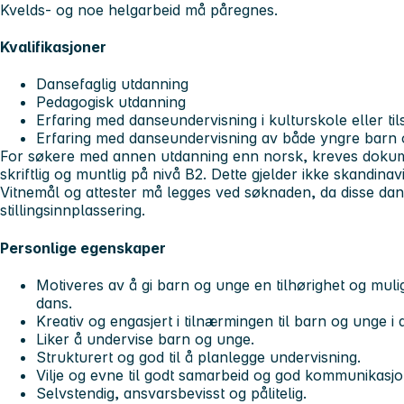
Kvelds- og noe helgarbeid må påregnes.
Kvalifikasjoner
Dansefaglig utdanning
Pedagogisk utdanning
Erfaring med danseundervisning i kulturskole eller ti
Erfaring med danseundervisning av både yngre barn
For søkere med annen utdanning enn norsk, kreves doku
skriftlig og muntlig på nivå B2. Dette gjelder ikke skandinav
Vitnemål og attester må legges ved søknaden, da disse da
stillingsinnplassering.
Personlige egenskaper
Motiveres av å gi barn og unge en tilhørighet og muli
dans.
Kreativ og engasjert i tilnærmingen til barn og unge i a
Liker å undervise barn og unge.
Strukturert og god til å planlegge undervisning.
Vilje og evne til godt samarbeid og god kommunikasjo
Selvstendig, ansvarsbevisst og pålitelig.