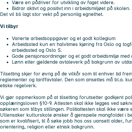
Være en pådriver for utvikling av faget videre.
Bidrar aktivt og positivt inn i arbeidsmiljøet på skolen.
Det vil bli lagt stor vekt på personlig egnethet.
Vi tilbyr
Varierte arbeidsoppgaver og et godt kollegium
Arbeidssted kun en halvtimes kjøring fra Oslo og tog
arbeidssted og Oslo S.
Gode pensjonsordninger og et godt arbeidsmiljø med d
Lønn etter gjeldende avtaleverk på bakgrunn av utdan
Tilsetting skjer for øvrig på de vilkår som til enhver tid fr
reglementer og tariffavtaler. Den som ansettes må bl.a. k
etiske regelverk.
Vi gjør oppmerksom på at tilsetting forutsetter godkjent polit
opplæringsloven §10-9. Attesten skal ikke legges ved søk
søkeren som tilbys stillingen. Politiattesten skal ikke vær
Ullensaker kulturskole ønsker å gjenspeile mangfoldet i be
som er kvalifisert, til å søke jobb hos oss uansett alder, f
orientering, religion eller etnisk bakgrunn.