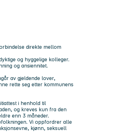
forbindelse direkte mellom
yktige og hyggelige kolleger.
ning og ansiennitet.
emgår av gjeldende lover,
unne rette seg etter kommunens
iattest i henhold til
naden, og kreves kun fra den
e eldre enn 3 måneder.
folkningen. Vi oppfordrer alle
unksjonsevne, kjønn, seksuell