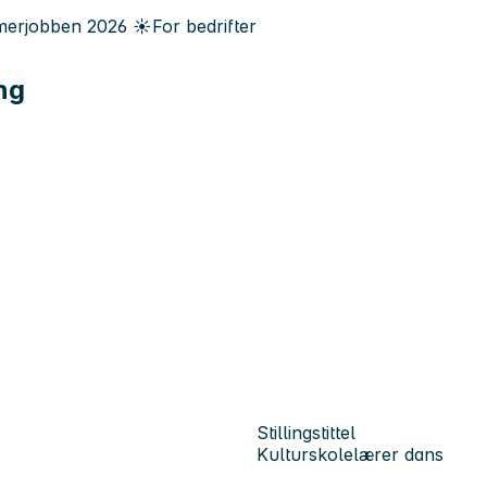
erjobben
2026
☀️
For bedrifter
ing
Stillingstittel
Kulturskolelærer dans