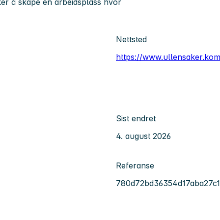
ker å skape en arbeidsplass hvor
Nettsted
https://www.ullensaker.ko
Sist endret
4. august 2026
Referanse
780d72bd36354d17aba27c