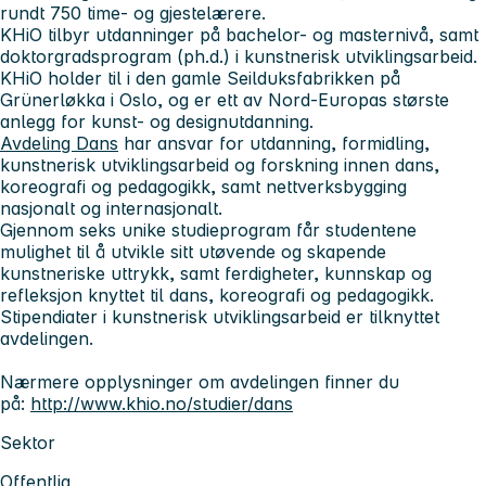
rundt 750 time- og gjestelærere.
KHiO tilbyr utdanninger på bachelor- og masternivå, samt
doktorgradsprogram (ph.d.) i kunstnerisk utviklingsarbeid.
KHiO holder til i den gamle Seilduksfabrikken på
Grünerløkka i Oslo, og er ett av Nord-Europas største
anlegg for kunst- og designutdanning.
Avdeling Dans
har ansvar for utdanning, formidling,
kunstnerisk utviklingsarbeid og forskning innen dans,
koreografi og pedagogikk, samt nettverksbygging
nasjonalt og internasjonalt.
Gjennom seks unike studieprogram får studentene
mulighet til å utvikle sitt utøvende og skapende
kunstneriske uttrykk, samt ferdigheter, kunnskap og
refleksjon knyttet til dans, koreografi og pedagogikk.
Stipendiater i kunstnerisk utviklingsarbeid er tilknyttet
avdelingen.
Nærmere opplysninger om avdelingen finner du
på:
http://www.khio.no/studier/dans
Sektor
Offentlig