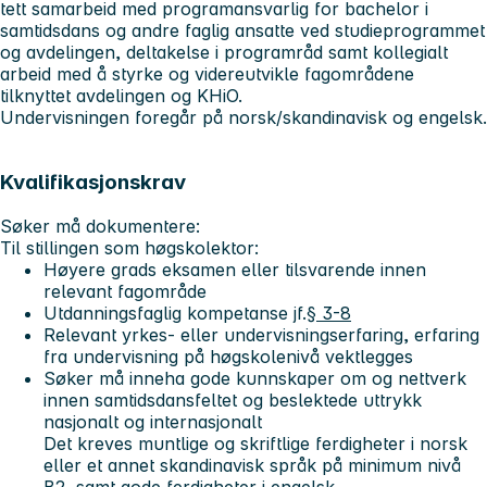
tett samarbeid med programansvarlig for bachelor i
samtidsdans og andre faglig ansatte ved studieprogrammet
og avdelingen, deltakelse i programråd samt kollegialt
arbeid med å styrke og videreutvikle fagområdene
tilknyttet avdelingen og KHiO.
Undervisningen foregår på norsk/skandinavisk og engelsk.
Kvalifikasjonskrav
Søker må dokumentere:
Til stillingen som høgskolektor:
Høyere grads eksamen eller tilsvarende innen
relevant fagområde
Utdanningsfaglig kompetanse jf.
§ 3-8
Relevant yrkes- eller undervisningserfaring, erfaring
fra undervisning på høgskolenivå vektlegges
Søker må inneha gode kunnskaper om og nettverk
innen samtidsdansfeltet og beslektede uttrykk
nasjonalt og internasjonalt
Det kreves muntlige og skriftlige ferdigheter i norsk
eller et annet skandinavisk språk på minimum nivå