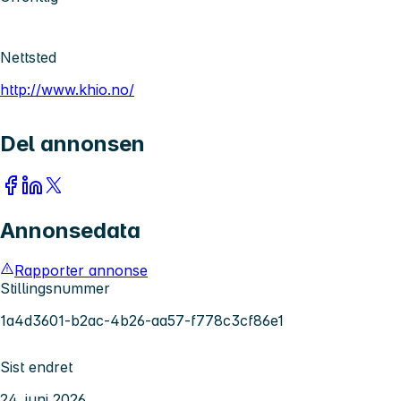
Nettsted
http://www.khio.no/
Del annonsen
Annonsedata
Rapporter annonse
Stillingsnummer
1a4d3601-b2ac-4b26-aa57-f778c3cf86e1
Sist endret
24. juni 2026