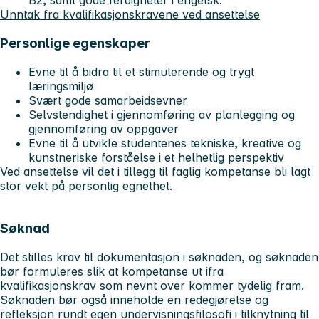
B2, samt gode ferdigheter i engelsk.
Unntak fra kvalifikasjonskravene ved ansettelse
Personlige egenskaper
Evne til å bidra til et stimulerende og trygt
læringsmiljø
Svært gode samarbeidsevner
Selvstendighet i gjennomføring av planlegging og
gjennomføring av oppgaver
Evne til å utvikle studentenes tekniske, kreative og
kunstneriske forståelse i et helhetlig perspektiv
Ved ansettelse vil det i tillegg til faglig kompetanse bli lagt
stor vekt på personlig egnethet.
Søknad
Det stilles krav til dokumentasjon i søknaden, og søknaden
bør formuleres slik at kompetanse ut ifra
kvalifikasjonskrav som nevnt over kommer tydelig fram.
Søknaden bør også inneholde en redegjørelse og
refleksjon rundt egen undervisningsfilosofi i tilknytning til