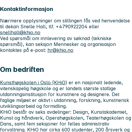
Kontaktinformasjon
Nærmere opplysninger om stillingen fås ved henvendelse
til dekan Snelle Hall, tlf. +4790922204 eller
snellhall@khio.no
Ved spørsmål om innlevering av søknad (tekniske
spørsmål), kan seksjon Mennesker og organisasjon
kontaktes på e-post:
hr@khio.no
Om bedriften
Kunsthøgskolen i Oslo (KHiO
) er en nasjonalt ledende,
vitenskapelig høgskole og er landets største statlige
utdanningsinstitusjon for kunstnere og designere. Det
faglige miljøet er aktivt i utdanning, forskning, kunstnerisk
utviklingsarbeid og formidling.
KHiO består av seks avdelinger: Design, Kunstakademiet,
Kunst og håndverk, Operahøgskolen, Teaterhøgskolen og
Dans, samt fem seksjoner for felles administrativ
forvaltning. KHiO har cirka 600 studenter, 200 årsverk og