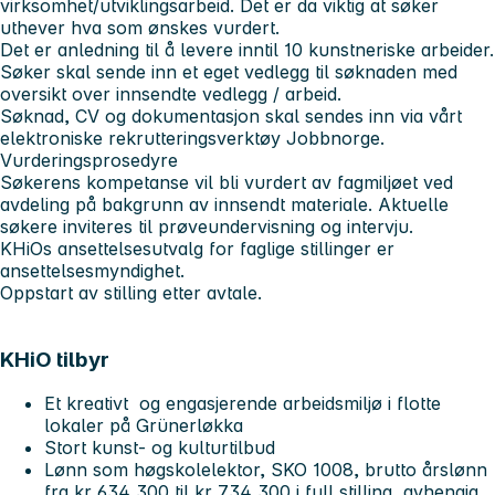
virksomhet/utviklingsarbeid. Det er da viktig at søker
uthever hva som ønskes vurdert.
Det er anledning til å levere inntil 10 kunstneriske arbeider.
Søker skal sende inn et eget vedlegg til søknaden med
oversikt over innsendte vedlegg / arbeid.
Søknad, CV og dokumentasjon skal sendes inn via vårt
elektroniske rekrutteringsverktøy Jobbnorge.
Vurderingsprosedyre
Søkerens kompetanse vil bli vurdert av fagmiljøet ved
avdeling på bakgrunn av innsendt materiale. Aktuelle
søkere inviteres til prøveundervisning og intervju.
KHiOs ansettelsesutvalg for faglige stillinger er
ansettelsesmyndighet.
Oppstart av stilling etter avtale.
KHiO tilbyr
Et kreativt og engasjerende arbeidsmiljø i flotte
lokaler på Grünerløkka
Stort kunst- og kulturtilbud
Lønn som høgskolelektor, SKO 1008, brutto årslønn
fra kr 634 300 til kr 734 300 i full stilling, avhengig