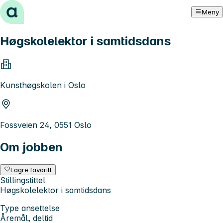
Hopp til innhold
Meny
Høgskolelektor i samtidsdans
Kunsthøgskolen i Oslo
Fossveien 24, 0551 Oslo
Om jobben
Lagre favoritt
Stillingstittel
Høgskolelektor i samtidsdans
Type ansettelse
Åremål, deltid