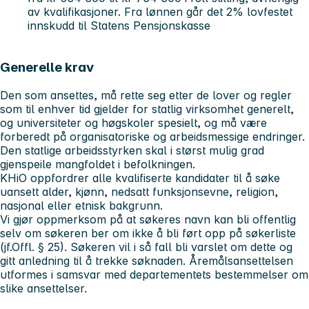
av kvalifikasjoner. Fra lønnen går det 2% lovfestet
innskudd til Statens Pensjonskasse
Generelle krav
Den som ansettes, må rette seg etter de lover og regler
som til enhver tid gjelder for statlig virksomhet generelt,
og universiteter og høgskoler spesielt, og må være
forberedt på organisatoriske og arbeidsmessige endringer.
Den statlige arbeidsstyrken skal i størst mulig grad
gjenspeile mangfoldet i befolkningen.
KHiO oppfordrer alle kvalifiserte kandidater til å søke
uansett alder, kjønn, nedsatt funksjonsevne, religion,
nasjonal eller etnisk bakgrunn.
Vi gjør oppmerksom på at søkeres navn kan bli offentlig
selv om søkeren ber om ikke å bli ført opp på søkerliste
(jf.Offl. § 25). Søkeren vil i så fall bli varslet om dette og
gitt anledning til å trekke søknaden. Åremålsansettelsen
utformes i samsvar med departementets bestemmelser om
slike ansettelser.