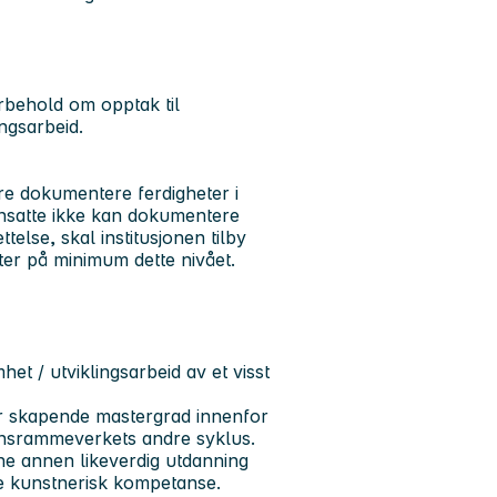
orbehold om opptak til
lingsarbeid.
ere dokumentere ferdigheter i
ansatte ikke kan dokumentere
telse, skal institusjonen tilby
er på minimum dette nivået.
et / utviklingsarbeid av et visst
r skapende mastergrad innenfor
jonsrammeverkets andre syklus.
ne annen likeverdig utdanning
de kunstnerisk kompetanse.