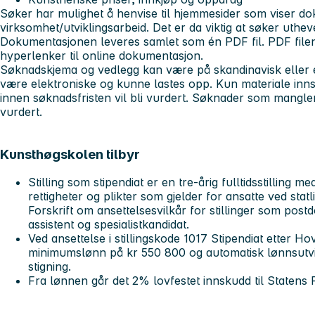
Søker har mulighet å henvise til hjemmesider som viser d
virksomhet/utviklingsarbeid. Det er da viktig at søker uth
Dokumentasjonen leveres samlet som én PDF fil. PDF file
hyperlenker til online dokumentasjon.
Søknadskjema og vedlegg kan være på skandinavisk eller 
være elektroniske og kunne lastes opp. Kun materiale in
innen søknadsfristen vil bli vurdert. Søknader som mangler 
vurdert.
Kunsthøgskolen tilbyr
Stilling som stipendiat er en tre-årig fulltidsstilling 
rettigheter og plikter som gjelder for ansatte ved stat
Forskrift om ansettelsesvilkår for stillinger som postd
assistent og spesialistkandidat.
Ved ansettelse i stillingskode 1017 Stipendiat etter Ho
minimumslønn på kr 550 800 og automatisk lønnsutvikl
stigning.
Fra lønnen går det 2% lovfestet innskudd til Statens