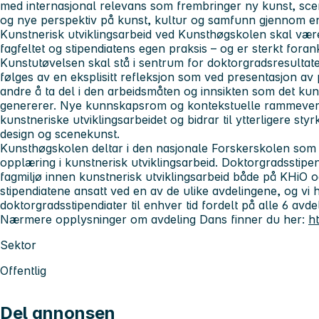
med internasjonal relevans som frembringer ny kunst, sc
og nye perspektiv på kunst, kultur og samfunn gjennom e
Kunstnerisk utviklingsarbeid ved Kunsthøgskolen skal vær
fagfeltet og stipendiatens egen praksis – og er sterkt foran
Kunstutøvelsen skal stå i sentrum for doktorgradsresultate
følges av en eksplisitt refleksjon som ved presentasjon av p
andre å ta del i den arbeidsmåten og innsikten som det kuns
genererer. Nye kunnskapsrom og kontekstuelle rammever
kunstneriske utviklingsarbeidet og bidrar til ytterligere st
design og scenekunst.
Kunsthøgskolen deltar i den nasjonale Forskerskolen som 
opplæring i kunstnerisk utviklingsarbeid. Doktorgradsstipend
fagmiljø innen kunstnerisk utviklingsarbeid både på KHiO o
stipendiatene ansatt ved en av de ulike avdelingene, og vi 
doktorgradsstipendiater til enhver tid fordelt på alle 6 avd
Nærmere opplysninger om avdeling Dans finner du her:
h
Sektor
Offentlig
Del annonsen