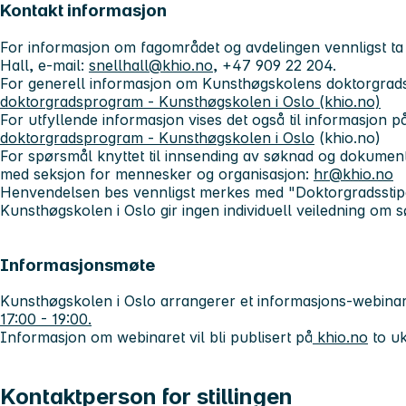
Kontakt informasjon
For informasjon om fagområdet og avdelingen vennligst t
Hall, e-mail:
snellhall@khio.no
, +47 909 22 204.
For generell informasjon om Kunsthøgskolens doktorgrads
doktorgradsprogram - Kunsthøgskolen i Oslo (khio.no)
For utfyllende informasjon vises det også til informasjon 
doktorgradsprogram - Kunsthøgskolen i Oslo
(khio.no)
For spørsmål knyttet til innsending av søknad og dokument
med seksjon for mennesker og organisasjon:
hr@khio.no
Henvendelsen bes vennligst merkes med "Doktorgradsstip
Kunsthøgskolen i Oslo gir ingen individuell veiledning om
Informasjonsmøte
Kunsthøgskolen i Oslo arrangerer et informasjons-webina
17:00 - 19:00.
Informasjon om webinaret vil bli publisert på
khio.no
to uk
Kontaktperson for stillingen