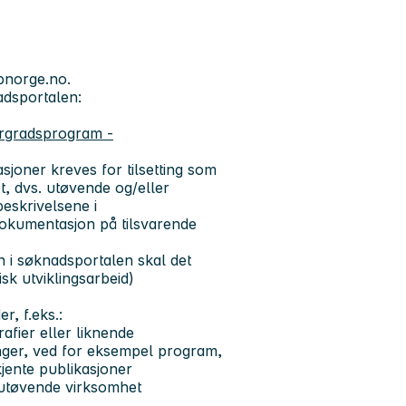
bnorge.no.
adsportalen:
rgradsprogram -
joner kreves for tilsetting som
, dvs. utøvende og/eller
eskrivelsene i
dokumentasjon på tilsvarende
en i søknadsportalen skal det
k utviklingsarbeid)
, f.eks.:
afier eller liknende
linger, ved for eksempel program,
rkjente publikasjoner
 utøvende virksomhet