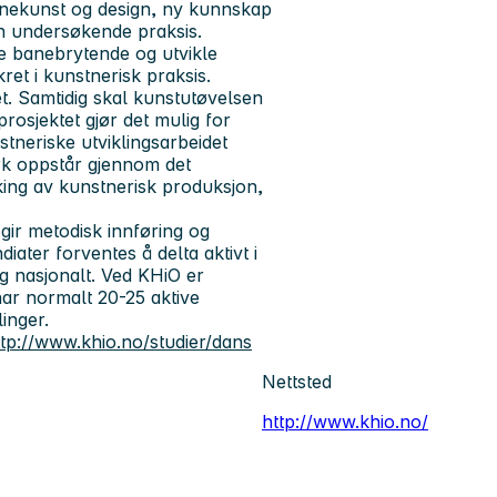
enekunst og design, ny kunnskap
n undersøkende praksis.
e banebrytende og utvikle
kret i kunstnerisk praksis.
t. Samtidig skal kunstutøvelsen
rosjektet gjør det mulig for
tneriske utviklingsarbeidet
k oppstår gjennom det
yrking av kunstnerisk produksjon,
gir metodisk innføring og
iater forventes å delta aktivt i
g nasjonalt. Ved KHiO er
har normalt 20-25 aktive
elinger.
ttp://www.khio.no/studier/dans
Nettsted
http://www.khio.no/