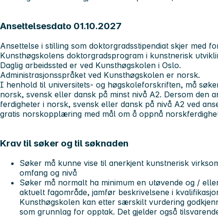
Ansettelsesdato 01.10.2027
Ansettelse i stilling som doktorgradsstipendiat skjer med f
Kunsthøgskolens doktorgradsprogram i kunstnerisk utvik
Daglig arbeidssted er ved Kunsthøgskolen i Oslo.
Administrasjonsspråket ved Kunsthøgskolen er norsk.
I henhold til universitets- og høgskoleforskriften, må søk
norsk, svensk eller dansk på minst nivå A2. Dersom den 
ferdigheter i norsk, svensk eller dansk på nivå A2 ved anset
gratis norskopplæring med mål om å oppnå norskferdighet
Krav til søker og til søknaden
Søker må kunne vise til anerkjent kunstnerisk virksomh
omfang og nivå
Søker må normalt ha minimum en utøvende og / elle
aktuelt fagområde, jamfør beskrivelsene i kvalifikas
Kunsthøgskolen kan etter særskilt vurdering godkjen
som grunnlag for opptak. Det gjelder også tilsvaren