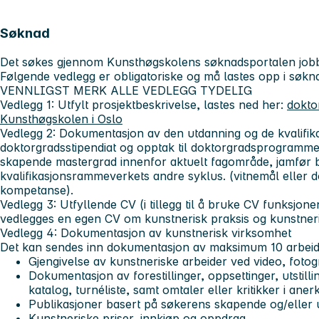
Søknad
Det søkes gjennom Kunsthøgskolens søknadsportalen job
Følgende vedlegg er obligatoriske og må lastes opp i søkn
VENNLIGST MERK ALLE VEDLEGG TYDELIG
Vedlegg 1: Utfylt prosjektbeskrivelse, lastes ned her:
dokto
Kunsthøgskolen i Oslo
Vedlegg 2: Dokumentasjon av den utdanning og de kvalifikas
doktorgradsstipendiat og opptak til doktorgradsprogrammet
skapende mastergrad innenfor aktuelt fagområde, jamfør b
kvalifikasjonsrammeverkets andre syklus. (vitnemål eller 
kompetanse).
Vedlegg 3: Utfyllende CV (i tillegg til å bruke CV funksjon
vedlegges en egen CV om kunstnerisk praksis og kunstneris
Vedlegg 4: Dokumentasjon av kunstnerisk virksomhet
Det kan sendes inn dokumentasjon av maksimum 10 arbeider
Gjengivelse av kunstneriske arbeider ved video, fotogr
Dokumentasjon av forestillinger, oppsettinger, utstil
katalog, turnéliste, samt omtaler eller kritikker i ane
Publikasjoner basert på søkerens skapende og/eller
Kunstneriske priser, innkjøp og oppdrag