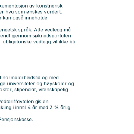
okumentasjon av kunstnerisk
ever hva som ønskes vurdert.
n kan også inneholde
engelsk språk. Alle vedlegg må
nsendt gjennom søknadsportalen
obligatoriske vedlegg vil ikke bli
med normalarbeidstid og med
lige universiteter og høyskoler og
oktor, stipendiat, vitenskapelig
vedtariffavtalen gis en
ing i inntil 4 år med 3 % årlig
 Pensjonskasse.