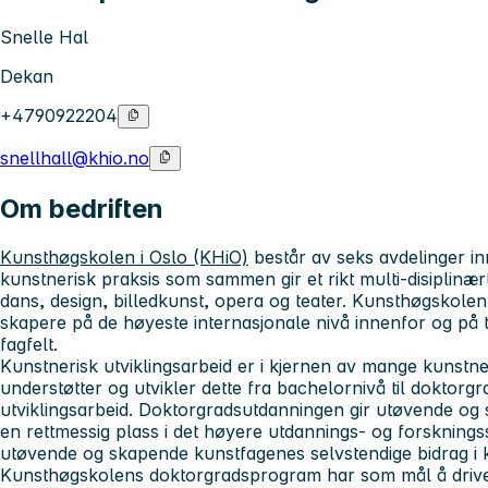
Snelle Hal
Dekan
+4790922204
snellhall@khio.no
Om bedriften
Kunsthøgskolen i Oslo (KHiO)
består av seks avdelinger 
kunstnerisk praksis som sammen gir et rikt multi-disiplinær
dans, design, billedkunst, opera og teater. Kunsthøgskolen
skapere på de høyeste internasjonale nivå innenfor og på 
fagfelt.
Kunstnerisk utviklingsarbeid er i kjernen av mange kunstn
understøtter og utvikler dette fra bachelornivå til doktor
utviklingsarbeid. Doktorgradsutdanningen gir utøvende og
en rettmessig plass i det høyere utdannings- og forskning
utøvende og skapende kunstfagenes selvstendige bidrag 
Kunsthøgskolens doktorgradsprogram har som mål å drive 