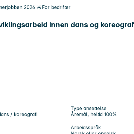
erjobben
2026
☀️
For bedrifter
viklingsarbeid innen dans og koreograf
Type ansettelse
dans / koreografi
Åremål, heltid 100%
Arbeidsspråk
Norsk eller engelsk