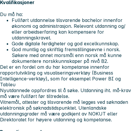
Kvalifikasjoner
Du
må
ha:
Fullført utdannelse tilsvarende bachelor innenfor
økonomi og administrasjon. Relevant utdanning og/
eller arbeidserfaring kan kompensere for
utdanningskravet.
Gode digitale ferdigheter og god excelkunnskap.
God muntlig og skriftlig fremstillingsevne i norsk.
Søkere med annet morsmål enn norsk må kunne
dokumentere norskkunnskaper på nivå B2.
Det er en
fordel
om du har kompetanse innenfor
rapportutvikling og visualiseringsverktøy (Business
Intelligence-verktøy), som for eksempel Power BI og
Tableu
Nyutdannede oppfordres til å søke. Utdanning iht. må-krav
må være fullført før tiltredelse.
Vitnemål, attester og tilsvarende må legges ved søknaden
elektronisk på søknadstidspunktet. Utenlandske
utdanningsgrader må være godkjent av NOKUT eller
Direktoratet for høyere utdanning og kompetanse.