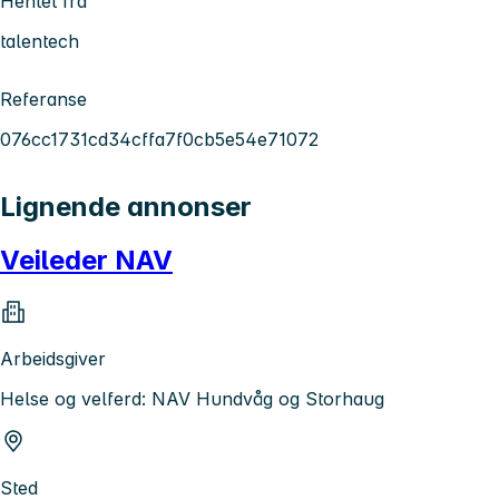
Hentet fra
talentech
Referanse
076cc1731cd34cffa7f0cb5e54e71072
Lignende annonser
Veileder NAV
Arbeidsgiver
Helse og velferd: NAV Hundvåg og Storhaug
Sted