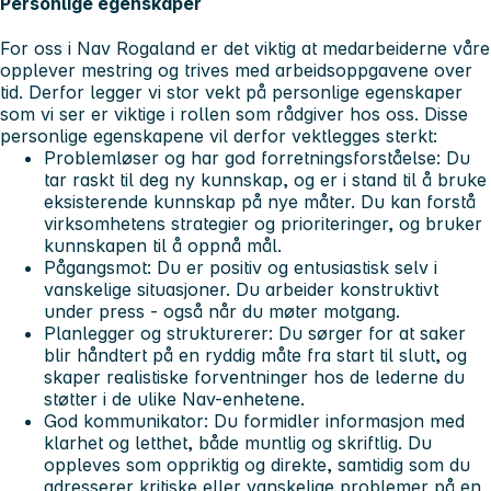
Personlige egenskaper
For oss i Nav Rogaland er det viktig at medarbeiderne våre
opplever mestring og trives med arbeidsoppgavene over
tid. Derfor legger vi stor vekt på personlige egenskaper
som vi ser er viktige i rollen som rådgiver hos oss. Disse
personlige egenskapene vil derfor vektlegges sterkt:
Problemløser og har god forretningsforståelse
: Du
tar raskt til deg ny kunnskap, og er i stand til å bruke
eksisterende kunnskap på nye måter. Du kan forstå
virksomhetens strategier og prioriteringer, og bruker
kunnskapen til å oppnå mål.
Pågangsmot
: Du er positiv og entusiastisk selv i
vanskelige situasjoner. Du arbeider konstruktivt
under press - også når du møter motgang.
Planlegger og strukturerer
: Du sørger for at saker
blir håndtert på en ryddig måte fra start til slutt, og
skaper realistiske forventninger hos de lederne du
støtter i de ulike Nav-enhetene.
God kommunikator
: Du formidler informasjon med
klarhet og letthet, både muntlig og skriftlig. Du
oppleves som oppriktig og direkte, samtidig som du
adresserer kritiske eller vanskelige problemer på en