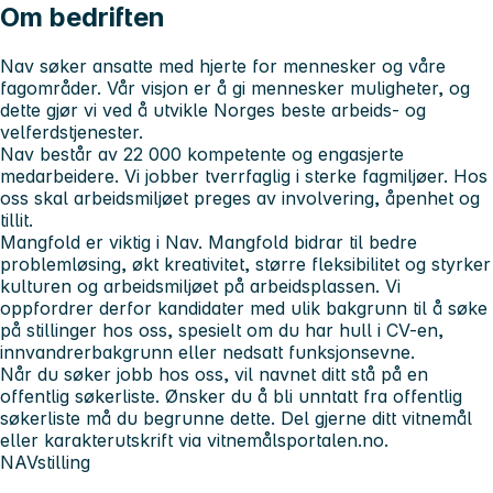
Om bedriften
Nav søker ansatte med hjerte for mennesker og våre
fagområder. Vår visjon er å gi mennesker muligheter, og
dette gjør vi ved å utvikle Norges beste arbeids- og
velferdstjenester.
Nav består av 22 000 kompetente og engasjerte
medarbeidere. Vi jobber tverrfaglig i sterke fagmiljøer. Hos
oss skal arbeidsmiljøet preges av involvering, åpenhet og
tillit.
Mangfold er viktig i Nav. Mangfold bidrar til bedre
problemløsing, økt kreativitet, større fleksibilitet og styrker
kulturen og arbeidsmiljøet på arbeidsplassen. Vi
oppfordrer derfor kandidater med ulik bakgrunn til å søke
på stillinger hos oss, spesielt om du har hull i CV-en,
innvandrerbakgrunn eller nedsatt funksjonsevne.
Når du søker jobb hos oss, vil navnet ditt stå på en
offentlig søkerliste. Ønsker du å bli unntatt fra offentlig
søkerliste må du begrunne dette. Del gjerne ditt vitnemål
eller karakterutskrift via vitnemålsportalen.no.
NAVstilling