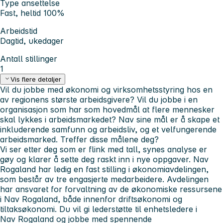
Type ansettelse
Fast, heltid 100%
Arbeidstid
Dagtid, ukedager
Antall stillinger
1
Vis flere detaljer
Vil du jobbe med økonomi og virksomhetsstyring hos en
av regionens største arbeidsgivere? Vil du jobbe i en
organisasjon som har som hovedmål at flere mennesker
skal lykkes i arbeidsmarkedet? Nav sine mål er å skape et
inkluderende samfunn og arbeidsliv, og et velfungerende
arbeidsmarked. Treffer disse målene deg?
Vi ser etter deg som er flink med tall, synes analyse er
gøy og klarer å sette deg raskt inn i nye oppgaver. Nav
Rogaland har ledig en fast stilling i økonomiavdelingen,
som består av tre engasjerte medarbeidere. Avdelingen
har ansvaret for forvaltning av de økonomiske ressursene
i Nav Rogaland, både innenfor driftsøkonomi og
tiltaksøkonomi. Du vil gi lederstøtte til enhetsledere i
Nav Rogaland og jobbe med spennende