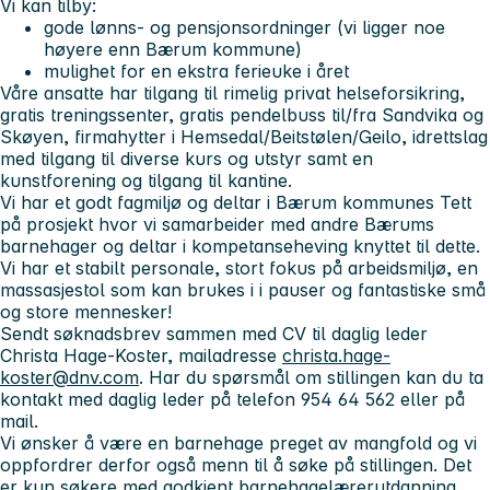
Vi kan tilby:
gode lønns- og pensjonsordninger (vi ligger noe
høyere enn Bærum kommune)
mulighet for en ekstra ferieuke i året
Våre ansatte har tilgang til rimelig privat helseforsikring,
gratis treningssenter, gratis pendelbuss til/fra Sandvika og
Skøyen, firmahytter i Hemsedal/Beitstølen/Geilo, idrettslag
med tilgang til diverse kurs og utstyr samt en
kunstforening og tilgang til kantine.
Vi har et godt fagmiljø og deltar i Bærum kommunes Tett
på prosjekt hvor vi samarbeider med andre Bærums
barnehager og deltar i kompetanseheving knyttet til dette.
Vi har et stabilt personale, stort fokus på arbeidsmiljø, en
massasjestol som kan brukes i i pauser og fantastiske små
og store mennesker!
Sendt søknadsbrev sammen med CV til daglig leder
Christa Hage-Koster, mailadresse
christa.hage-
koster@dnv.com
. Har du spørsmål om stillingen kan du ta
kontakt med daglig leder på telefon 954 64 562 eller på
mail.
Vi ønsker å være en barnehage preget av mangfold og vi
oppfordrer derfor også menn til å søke på stillingen. Det
er kun søkere med godkjent barnehagelærerutdanning