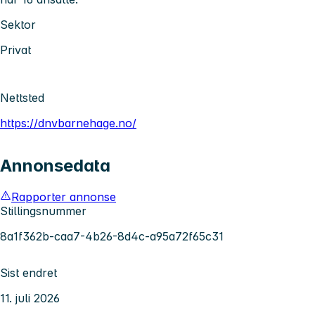
Sektor
Privat
Nettsted
https://dnvbarnehage.no/
Annonsedata
Rapporter annonse
Stillingsnummer
8a1f362b-caa7-4b26-8d4c-a95a72f65c31
Sist endret
11. juli 2026