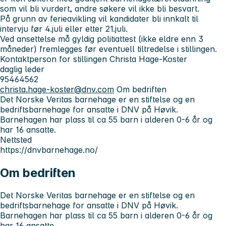
som vil bli vurdert, andre søkere vil ikke bli besvart.
På grunn av ferieavikling vil kandidater bli innkalt til
intervju før 4.juli eller etter 21.juli.
Ved ansettelse må gyldig politiattest (ikke eldre enn 3
måneder) fremlegges før eventuell tiltredelse i stillingen.
Kontaktperson for stillingen
Christa Hage-Koster
daglig leder
95464562
christa.hage-koster@dnv.com
Om bedriften
Det Norske Veritas barnehage er en stiftelse og en
bedriftsbarnehage for ansatte i DNV på Høvik.
Barnehagen har plass til ca 55 barn i alderen 0-6 år og
har 16 ansatte.
Nettsted
https://dnvbarnehage.no/
Om bedriften
Det Norske Veritas barnehage er en stiftelse og en
bedriftsbarnehage for ansatte i DNV på Høvik.
Barnehagen har plass til ca 55 barn i alderen 0-6 år og
har 16 ansatte.