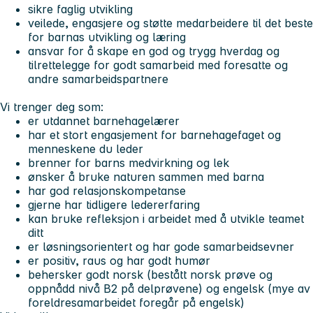
sikre faglig utvikling
veilede, engasjere og støtte medarbeidere til det beste
for barnas utvikling og læring
ansvar for å skape en god og trygg hverdag og
tilrettelegge for godt samarbeid med foresatte og
andre samarbeidspartnere
Vi trenger deg som:
er utdannet barnehagelærer
har et stort engasjement for barnehagefaget og
menneskene du leder
brenner for barns medvirkning og lek
ønsker å bruke naturen sammen med barna
har god relasjonskompetanse
gjerne har tidligere ledererfaring
kan bruke refleksjon i arbeidet med å utvikle teamet
ditt
er løsningsorientert og har gode samarbeidsevner
er positiv, raus og har godt humør
behersker godt norsk (bestått norsk prøve og
oppnådd nivå B2 på delprøvene) og engelsk (mye av
foreldresamarbeidet foregår på engelsk)