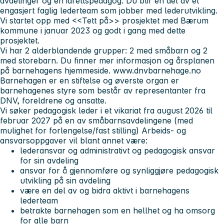
avdelinger og en idrettspedagog. Du blir en del av et
engasjert faglig lederteam som jobber med lederutvikling.
Vi startet opp med <<Tett på>> prosjektet med Bærum
kommune i januar 2023 og godt i gang med dette
prosjektet.
Vi har 2 alderblandende grupper: 2 med småbarn og 2
med storebarn. Du finner mer informasjon og årsplanen
på barnehagens hjemmeside. www.dnvbarnehage.no
Barnehagen er en stiftelse og øverste organ er
barnehagenes styre som består av representanter fra
DNV, foreldrene og ansatte.
Vi søker pedagogisk leder i et vikariat fra august 2026 til
februar 2027 på en av småbarnsavdelingene (med
mulighet for forlengelse/fast stilling)
Arbeids- og
ansvarsoppgaver vil blant annet være:
lederansvar og administrativt og pedagogisk ansvar
for sin avdeling
ansvar for å gjennomføre og synliggjøre pedagogisk
utvikling på sin avdeling
være en del av og bidra aktivt i barnehagens
lederteam
betrakte barnehagen som en hellhet og ha omsorg
for alle barn