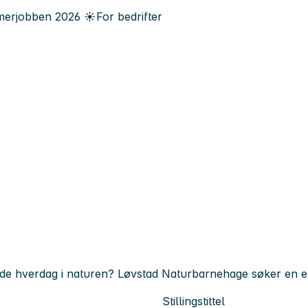
erjobben
2026
☀️
For bedrifter
ende hverdag i naturen? Løvstad Naturbarnehage søker en en
Stillingstittel