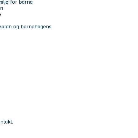
iljø for barna
en
e
mmeplan og barnehagens
ntakt.