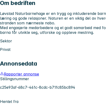
Om bedriften
Løvstad Naturbarnehage er en trygg og inkluderende barn
læring og gode relasjoner. Naturen er en viktig del av hv
stranden som nærmeste nabo.
Med engasjerte medarbeidere og et godt samarbeid med fore
barna får utvikle seg, utforske og oppleve mestring.
Sektor
Privat
Annonsedata
Rapporter annonse
Stillingsnummer
c25e93af-68c7-461c-8cdc-b71fc85bc894
Hentet fra