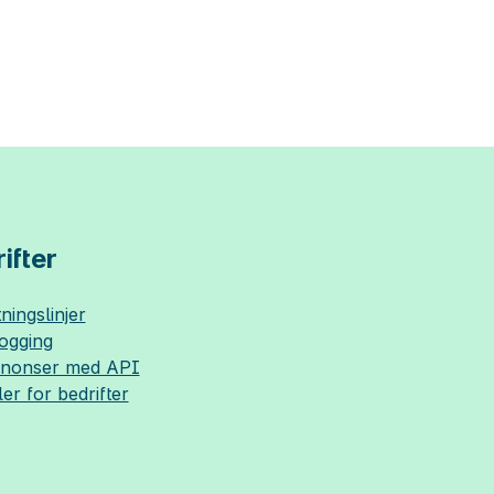
ifter
ningslinjer
logging
nnonser med API
ler for bedrifter