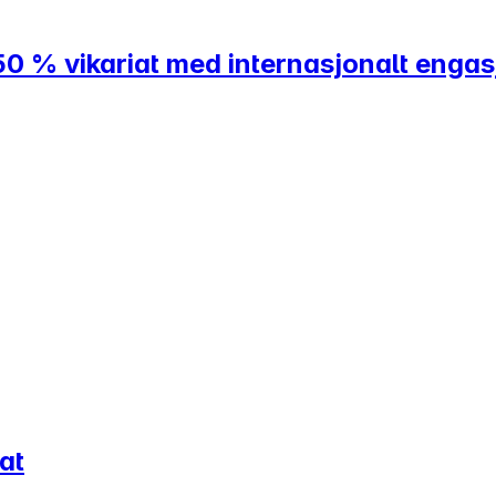
50 % vikariat med internasjonalt enga
at