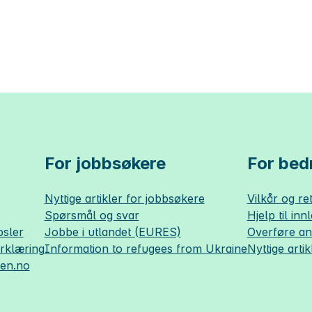
For jobbsøkere
For bedr
Nyttige artikler for jobbsøkere
Vilkår og ret
Spørsmål og svar
Hjelp til inn
sler
Jobbe i utlandet (EURES)
Overføre a
erklæring
Information to refugees from Ukraine
Nyttige artik
sen.no