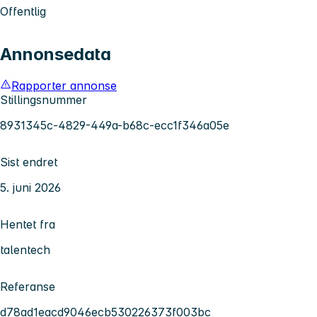
Offentlig
Annonsedata
Rapporter annonse
Stillingsnummer
8931345c-4829-449a-b68c-ecc1f346a05e
Sist endret
5. juni 2026
Hentet fra
talentech
Referanse
d78ad1eacd9046ecb530226373f003bc