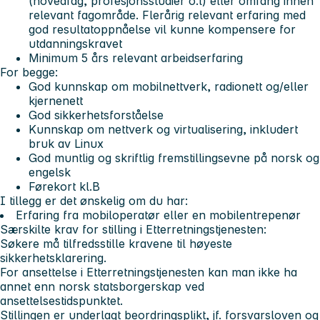
(hovedfag, profesjonsstudier o.l) eller omfang innen
relevant fagområde. Flerårig relevant erfaring med
god resultatoppnåelse vil kunne kompensere for
utdanningskravet
Minimum 5 års relevant arbeidserfaring
For begge:
God kunnskap om mobilnettverk, radionett og/eller
kjernenett
God sikkerhetsforståelse
Kunnskap om nettverk og virtualisering, inkludert
bruk av Linux
God muntlig og skriftlig fremstillingsevne på norsk og
engelsk
Førekort kl.B
I tillegg er det ønskelig om du har:
Erfaring fra mobiloperatør eller en mobilentrepenør
Særskilte krav for stilling i Etterretningstjenesten:
Søkere må tilfredsstille kravene til høyeste
sikkerhetsklarering.
For ansettelse i Etterretningstjenesten kan man ikke ha
annet enn norsk statsborgerskap ved
ansettelsestidspunktet.
Stillingen er underlagt beordringsplikt, jf. forsvarsloven og