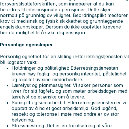
forsvarstilsatteforskriften, som innebærer at du kan
beordres til internasjonale operasjoner. Dette skjer
normalt på grunnlag av villighet. Beordringsplikt medfører
krav til medisinsk og fysisk skikkethet og grunnleggende
engelskkunnskaper. Dersom du ikke oppfyller kravene
har du mulighet til å søke dispensasjon.
Personlige egenskaper
Personlig egnethet for en stilling i Etterretningstjenesten vil
bli ilagt stor vekt:
Holdninger og pålitelighet: Etterretningstjenesten
krever høy faglig- og personlig integritet, pålitelighet
og lojalitet av sine medarbeidere.
Lærelyst og planmessighet: Vi søker personer som
ivrer for sitt fagfelt, og som møter arbeidsdagen med
lærelyst og et ønske om å levere.
Samspill og samarbeid: I Etterretningstjenesten er vi
opptatt av å ha et godt arbeidsmiljø. God lagånd,
respekt og toleranse i møte med andre er av stor
betydning.
Stressmestring: Det er en forutsetning at våre