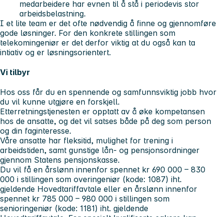
medarbeidere har evnen til å stå i periodevis stor
arbeidsbelastning.
I et lite team er det ofte nødvendig å finne og gjennomføre
gode løsninger. For den konkrete stillingen som
telekomingeniør er det derfor viktig at du også kan ta
intiativ og er løsningsorientert.
Vi tilbyr
Hos oss får du en spennende og samfunnsviktig jobb hvor
du vil kunne utgjøre en forskjell.
Etterretningstjenesten er opptatt av å øke kompetansen
hos de ansatte, og det vil satses både på deg som person
og din faginteresse.
Våre ansatte har fleksitid, mulighet for trening i
arbeidstiden, samt gunstige lån- og pensjonsordninger
gjennom Statens pensjonskasse.
Du vil få en årslønn innenfor spennet kr 690 000 – 830
000 i stillingen som overingeniør (kode: 1087) iht.
gjeldende Hovedtariffavtale eller en årslønn innenfor
spennet kr 785 000 – 980 000 i stillingen som
senioringeniør (kode: 1181) iht. gjeldende