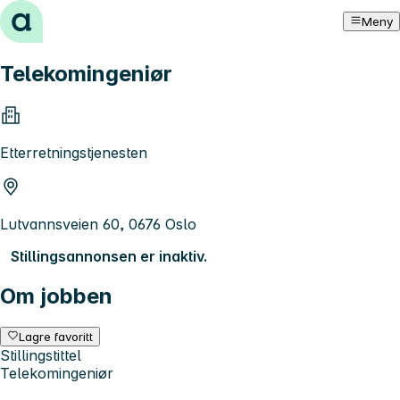
Hopp til innhold
Meny
Telekomingeniør
Etterretningstjenesten
Lutvannsveien 60, 0676 Oslo
Stillingsannonsen er inaktiv.
Om jobben
Lagre favoritt
Stillingstittel
Telekomingeniør