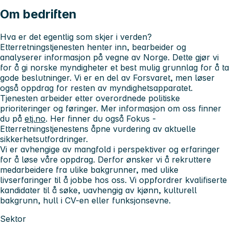
Om bedriften
Hva er det
egentlig
som skjer i verden?
Etterretningstjenesten henter inn, bearbeider og
analyserer informasjon på vegne av Norge. Dette gjør vi
for å gi norske myndigheter et best mulig grunnlag for å ta
gode beslutninger. Vi er en del av Forsvaret, men løser
også oppdrag for resten av myndighetsapparatet.
Tjenesten arbeider etter overordnede politiske
prioriteringer og føringer. Mer informasjon om oss finner
du på
etj.no
. Her finner du også Fokus -
Etterretningstjenestens åpne vurdering av aktuelle
sikkerhetsutfordringer.
Vi er avhengige av mangfold i perspektiver og erfaringer
for å løse våre oppdrag. Derfor ønsker vi å rekruttere
medarbeidere fra ulike bakgrunner, med ulike
livserfaringer til å jobbe hos oss. Vi oppfordrer kvalifiserte
kandidater til å søke, uavhengig av kjønn, kulturell
bakgrunn, hull i CV-en eller funksjonsevne.
Sektor