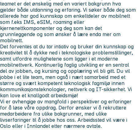
teamet er det ønskelig med en variert bakgrunn hva
gjelder både utdanning og erfaring. Vi søker både deg som
allerede har god kunnskap om enkeltdeler av mobilnett
som f.eks IMS, eSIM, roaming eller
kjernenettkomponenter og deg som kan det
grunnleggende og som ønsker å lære enda mer om
mobilnett.
Det forventes at du tar intiativ og bruker din kunnskap og
kreativitet til å dykke ned i teknologiske problemstillinger,
samt utfordre mulighetene som ligger i et moderne
mobilnettverk. Kontinuerlig faglig utvikling er en sentral
del av jobben, og kursing og opplæring vil bli gitt. Du vil
jobbe i et lite team, men også i nært samarbeid med et
større og svært kompetent teknologisk fagmiljø innen
kommunikasjonsteknologier, nettverk og IT-sikkerhet. Vi
kan love et knallgodt arbeidsmijø!
Vi er avhengige av mangfold i perspektiver og erfaringer
for å løse våre oppdrag. Derfor ønsker vi å rekruttere
medarbeidere fra ulike bakgrunner, med ulike
livserfaringer til å jobbe hos oss. Arbeidssted vil være i
Oslo eller i Innlandet etter nærmere avtale.