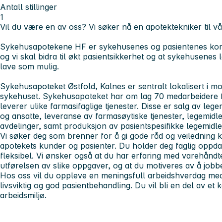
Antall stillinger
1
Vil du være en av oss? Vi søker nå en apotektekniker til v
Sykehusapotekene HF er sykehusenes og pasientenes komp
og vi skal bidra til økt pasientsikkerhet og at sykehusene
lave som mulig.
Sykehusapoteket Østfold, Kalnes er sentralt lokalisert i m
sykehuset. Sykehusapoteket har om lag 70 medarbeidere fo
leverer ulike farmasifaglige tjenester. Disse er salg av leg
og ansatte, leveranse av farmasøytiske tjenester, legemidl
avdelinger, samt produksjon av pasientspesifikke legemidle
Vi søker deg som brenner for å gi gode råd og veiledning knyt
apotekets kunder og pasienter. Du holder deg faglig oppdate
fleksibel. Vi ønsker også at du har erfaring med varehåndter
utførelsen av slike oppgaver, og at du motiveres av å jobbe
Hos oss vil du oppleve en meningsfull arbeidshverdag med
livsviktig og god pasientbehandling. Du vil bli en del av et
arbeidsmiljø.