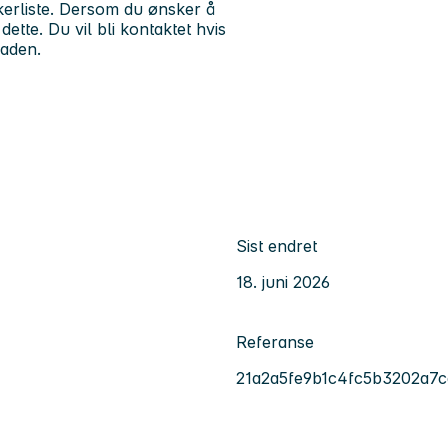
økerliste. Dersom du ønsker å
te. Du vil bli kontaktet hvis
naden.
Sist endret
18. juni 2026
Referanse
21a2a5fe9b1c4fc5b3202a7