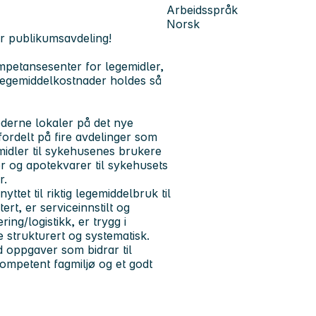
Arbeidsspråk
Norsk
år publikumsavdeling!
etansesenter for legemidler,
s legemiddelkostnader holdes så
oderne lokaler på det nye
rdelt på fire avdelinger som
emidler til sykehusenes brukere
er og apotekvarer til sykehusets
r.
tet til riktig legemiddelbruk til
rt, er serviceinnstilt og
ing/logistikk, er trygg i
 strukturert og systematisk.
 oppgaver som bidrar til
 kompetent fagmiljø og et godt