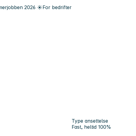
erjobben
2026
☀️
For bedrifter
Type ansettelse
Fast, heltid 100%