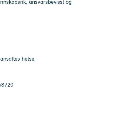
unnskapsrik, ansvarsbevisst og
 ansattes helse
868720