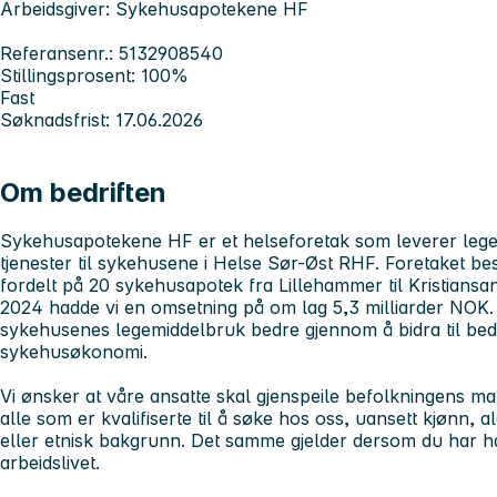
Arbeidsgiver: Sykehusapotekene HF
Referansenr.: 5132908540
Stillingsprosent: 100%
Fast
Søknadsfrist: 17.06.2026
Om bedriften
Sykehusapotekene HF er et helseforetak som leverer lege
tjenester til sykehusene i Helse Sør-Øst RHF. Foretaket be
fordelt på 20 sykehusapotek fra Lillehammer til Kristiansa
2024 hadde vi en omsetning på om lag 5,3 milliarder NOK. V
sykehusenes legemiddelbruk bedre gjennom å bidra til bed
sykehusøkonomi.
Vi ønsker at våre ansatte skal gjenspeile befolkningens m
alle som er kvalifiserte til å søke hos oss, uansett kjønn,
eller etnisk bakgrunn. Det samme gjelder dersom du har ha
arbeidslivet.