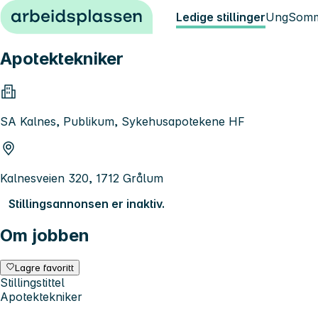
Hopp til innhold
Ledige stillinger
Ung
Somm
Apotektekniker
SA Kalnes, Publikum, Sykehusapotekene HF
Kalnesveien 320, 1712 Grålum
Stillingsannonsen er inaktiv.
Om jobben
Lagre favoritt
Stillingstittel
Apotektekniker