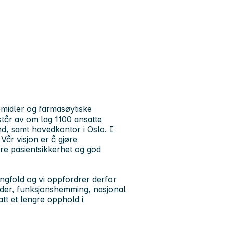
midler og farmasøytiske
står av om lag 1100 ansatte
nd, samt hovedkontor i Oslo. I
år visjon er å gjøre
re pasientsikkerhet og god
angfold og vi oppfordrer derfor
 alder, funksjonshemming, nasjonal
tt et lengre opphold i