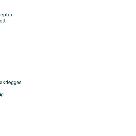
septur
ell
vektlegges
ig