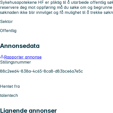
Sykehusapotekene HF er pliktig til å utarbeide offentlig s
reservere deg mot oppføring må du søke om og begrunne det
søknaden ikke blir innvilget og få mulighet til å trekke søk
Sektor
Offentlig
Annonsedata
Rapporter annonse
Stillingsnummer
88c2eed4-838a-4c65-8ca8-d83bce6a7e5c
Hentet fra
talentech
Lignende annonser