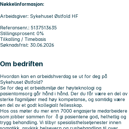
Nøkkelinformasjon:
Arbeidsgiver: Sykehuset Østfold HF
Referansenr.: 5137513635
Stillingsprosent: 0%
Tilkalling / Timebasis
Søknadsfrist: 30.06.2026
Om bedriften
Hvordan kan en arbeidshverdag se ut for deg på
Sykehuset Østfold?
Se for deg et arbeidsmiljø der høyteknologi og
pasientomsorg går hånd i hånd. Der du får være en del av
sterke fagmiljøer med høy kompetanse, og samtidig være
en del av et godt kollegialt fellesskap.
Hos oss møter du mer enn 7000 engasjerte medarbeidere
som jobber sammen for å gi pasientene god, helhetlig og
trygg behandling. Vi tilbyr spesialisthelsetjenester innen
somatikk, psykisk helsevern og rusbehandling til over