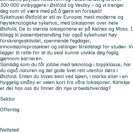
300 000 innbyggere i Østfold og Vestby – og vi trenger
deg som vil være med på å gjøre en forskjell!
Sykehuset Østfold er ett av Europas mest moderne og
høyteknologiske sykehus, med lokasjoner over hele
Østfold. De to største lokasjonene er på Kalnes og Moss. I
tillegg til pasientbehandling har også sykehuset høy
forskningsaktivitet, spennende fagdager,
innovasjonsprosjekter og stillinger tilrettelagt for studier. Vi
legger til rette for at du skal kunne utvikle deg faglig
gjennom karrieren.
Samtidig som du får jobbe med teknologi i toppklasse, har
du også naturen og det gode livet rett utenfor døra i
Østfold. Enten du trives best ved sjøen, i marka eller i en
hyggelig småby er veien kort fra våre lokasjoner. Kanskje
er det hos oss du finner din nye arbeidshverdag?
Sektor
Offentlig
Nettsted