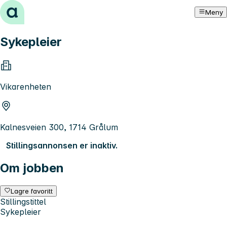
Hopp til innhold
Meny
Sykepleier
Vikarenheten
Kalnesveien 300, 1714 Grålum
Stillingsannonsen er inaktiv.
Om jobben
Lagre favoritt
Stillingstittel
Sykepleier