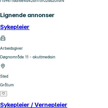
f159811daf6e4a42bfff5f02dd20fdf4
Lignende annonser
Sykepleier
Arbeidsgiver
Døgnområde 11 - akuttmedisin
Sted
Grålum
Sykepleier / Vernepleier