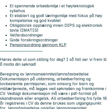
Et spennende arbeidsmiljø i et høyteknologisk
sykehus
Et etablert og godt læringsmiljø med fokus på høy
kompetanse og god kvalitet
Obligatorisk opplæring innen DIPS og elektronisk
tavle (IMATIS)
Velferdsordninger
Gode forsikringsordninger
Pensjonsordning gjennom KLP
_________________________
Høres dette ut som stilling for deg? I så fall ser vi frem til
å motta din søknad!
Beregning av lønnsansiennitet/lønnsfastsettelse
Dokumentasjon på utdanning, arbeidserfaring og
lovbestemte permisjoner, som omsorg for barn og
militærtjeneste, må legges ved søknaden og framkomme i
CV. Vedlagt dokumentasjon må være i pdf-format på
skandinavisk eller engelsk. All arbeidserfaring fra fylte 18
år registreres i CV da denne brukes som utgangspunkt
for lønnsfastsettelse og/eller lønnsansiennitet.