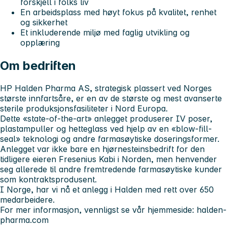
forskjell i folks liv
En arbeidsplass med høyt fokus på kvalitet, renhet
og sikkerhet
Et inkluderende miljø med faglig utvikling og
opplæring
Om bedriften
HP Halden Pharma AS, strategisk plassert ved Norges
største innfartsåre, er en av de største og mest avanserte
sterile produksjonsfasiliteter i Nord Europa.
Dette «state-of-the-art» anlegget produserer IV poser,
plastampuller og hetteglass ved hjelp av en «blow-fill-
seal» teknologi og andre farmasøytiske doseringsformer.
Anlegget var ikke bare en hjørnesteinsbedrift for den
tidligere eieren Fresenius Kabi i Norden, men henvender
seg allerede til andre fremtredende farmasøytiske kunder
som kontraktsprodusent.
I Norge, har vi nå et anlegg i Halden med rett over 650
medarbeidere.
For mer informasjon, vennligst se vår hjemmeside: halden-
pharma.com