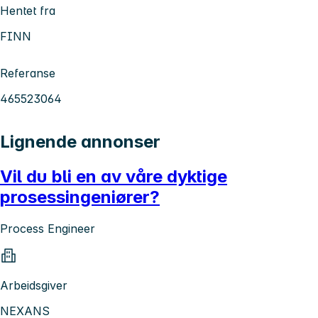
Hentet fra
FINN
Referanse
465523064
Lignende annonser
Vil du bli en av våre dyktige
prosessingeniører?
Process Engineer
Arbeidsgiver
NEXANS