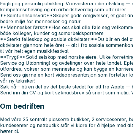
Faglig og personlig utvikling:
Vi investerer i din utvikling -
kompetanseheving og en arbeidshverdag som utfordrer
**Samfunnsansvar:**Skaper gode omgivelser, et godt ansat
bedre miljø for mennesker og natur
**Mennesket først:**Hos oss skal alle føle seg velkommen,
både kolleger, kunder og samarbeidspartnere
**Sterkt felleskap og sosiale aktiviteter:**Du blir en del
aktiviteter gjennom hele året -- alt i fra sosiale sammenko
til vår helt egen musikkfestival
**Trygt:**Solid selskap med norske eiere. Ulike forretning
Service og Utdanning) og avdelinger over hele landet. Epl
utfordres, vokser som menneske og kan bygge en karrier
Send oss gjerne en kort videopresentasjon som forteller k
vår ny tekniker!
Søk nå
-- bli en del av det beste stedet for alt fra Apple -- 
Send inn din CV og kort søknadsbrev så snart som mulig. 
Om bedriften
Med våre 25 sentralt plasserte butikker, 2 servicesenter, be
kundesenter og nettbutikk står vi klare for å hjelpe med a
hører til.