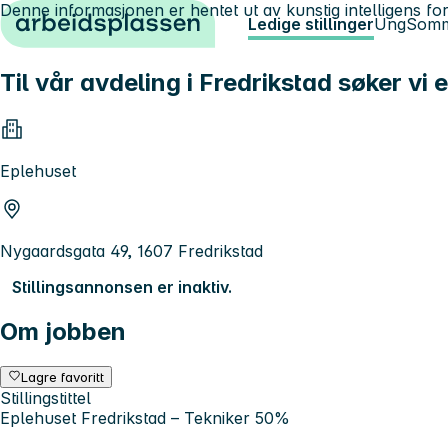
Denne informasjonen er hentet ut av kunstig intelligens for
Hopp til innhold
Ledige stillinger
Ung
Somm
Til vår avdeling i Fredrikstad søker vi 
Eplehuset
Nygaardsgata 49, 1607 Fredrikstad
Stillingsannonsen er inaktiv.
Om jobben
Lagre favoritt
Stillingstittel
Eplehuset Fredrikstad – Tekniker 50%