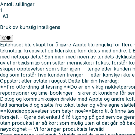
Antall stillinger
1
AI
Bruk av kunstig intelligens
Eplehuset ble skapt for å gjøre Apple tilgjengelig for flere
teknologi, kreativitet og lidenskap kan deles med andre. I 
med nettopp dette! Sammen med noen av landets dyktigste 
av et arbeidsmiljø som setter mennesket i fokus, forstår 
skaper opplevelser som sitter igjen -- lenge etter kunden ha
deg som forstår hva kunden trenger -- eller kanskje ikke e
Oppstart etter avtale i august
Dette blir din hverdag:
**Fra utfordring til løsning:**Du er en viktig nøkkelperso
reparasjoner og time-bookinger - sikrer at kundene får ser
Dialog og kommunikasjon direkte med Apple og andre kolle
tett samarbeid og støtte fra lokal leder og våre egne støtt
**Kundeopplevelser som betyr noe:**Bidra til å finne løsn
forskjell - Gjøre det enkelt å få tilgang på god service gje
uten produktet er så kort som mulig uten at det går på bek
nøyaktighet -- Vi forlenger produktets levetid