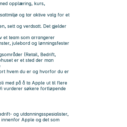
- med opplæring, kurs,
tmiljø og tar aktive valg for et
 sett og verdsatt. Det gjelder
 av et team som arrangerer
mster, julebord og lønningsfester
sområder (Retail, Bedrift,
ehuset er et sted der man
e
ort hvem du er og hvorfor du er
bli med på å ta Apple ut til flere
Vi vurderer søkere fortløpende
drift- og utdanningsspesialister,
lt innenfor Apple og det som