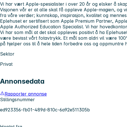
Vi har vært Apple-spesialister i over 20 år og elsker å sk
Visjonen vår er at alle skal få oppleve Apple-magien, og v
fra våre verdier; kunnskap, inspirasjon, kvalitet og mennes
Eplehuset er sertifisert som Apple Premium Partner, Appl
Apple Authorized Education Specialist. Vi har hovedkonto
Vi har som mål at det skal oppleves positivt å ha Eplehuset
være bevisst vårt fotavtrykk. Et mål som aldri vil være 10
på hjelper oss til å hele tiden forbedre oss og oppmuntre h
Sektor
Privat
Annonsedata
Rapporter annonse
Stillingsnummer
ed923356-fb01-489d-810c-6a92e511305b
Hentet fra