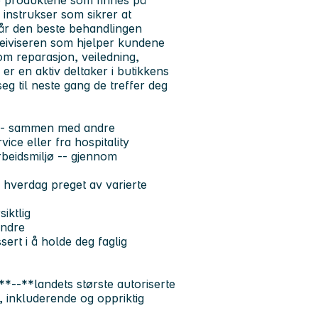
 produktene som finnes på
instrukser som sikrer at
får den beste behandlingen
eiviseren som hjelper kundene
om reparasjon, veiledning,
er en aktiv deltaker i butikkens
eg til neste gang de treffer deg
i -- sammen med andre
ice eller fra hospitality
arbeidsmiljø -- gjennom
 hverdag preget av varierte
iktlig
andre
sert i å holde deg faglig
--**landets største autoriserte
e, inkluderende og oppriktig