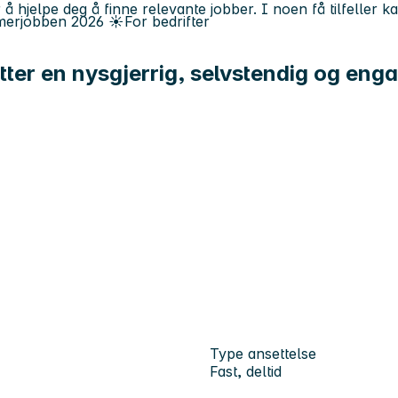
 å hjelpe deg å finne relevante jobber. I noen få tilfeller 
erjobben
2026
☀️
For bedrifter
etter en nysgjerrig, selvstendig og enga
Type ansettelse
Fast, deltid