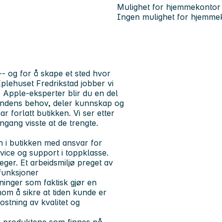
Mulighet for hjemmekontor
Ingen mulighet for hjemme
 -- og for å skape et sted hvor
Eplehuset Fredrikstad jobber vi
Apple-eksperter blir du en del
kundens behov, deler kunnskap og
r forlatt butikken. Vi ser etter
ngang visste at de trengte.
n i butikken med ansvar for
vice og support i toppklasse.
ger. Et arbeidsmiljø preget av
efunksjoner
inger som faktisk gjør en
nnom å sikre at tiden kunde er
ostning av kvalitet og