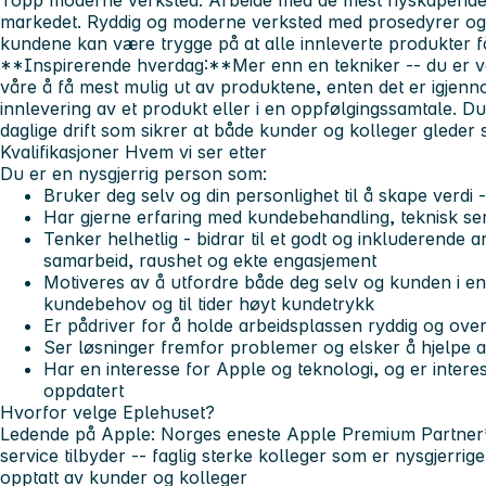
Topp moderne verksted:
Arbeide med de mest nyskapende
markedet. Ryddig og moderne verksted med prosedyrer og 
kundene kan være trygge på at alle innleverte produkter 
**Inspirerende hverdag:**Mer enn en tekniker -- du er v
våre å få mest mulig ut av produktene, enten det er igjenn
innlevering av et produkt eller i en oppfølgingssamtale. Du 
daglige drift som sikrer at både kunder og kolleger gleder s
Kvalifikasjoner
Hvem vi ser etter
Du er en nysgjerrig person som:
Bruker deg selv og din personlighet til å skape verd
Har gjerne erfaring med kundebehandling, teknisk serv
Tenker helhetlig - bidrar til et godt og inkluderende 
samarbeid, raushet og ekte engasjement
Motiveres av å utfordre både deg selv og kunden i en
kundebehov og til tider høyt kundetrykk
Er pådriver for å holde arbeidsplassen ryddig og overs
Ser løsninger fremfor problemer og elsker å hjelpe 
Har en interesse for Apple og teknologi, og er interes
oppdatert
Hvorfor velge Eplehuset?
Ledende på Apple:
Norges eneste Apple Premium Partner**
service tilbyder -- faglig sterke kolleger som er nysgjerrig
opptatt av kunder og kolleger