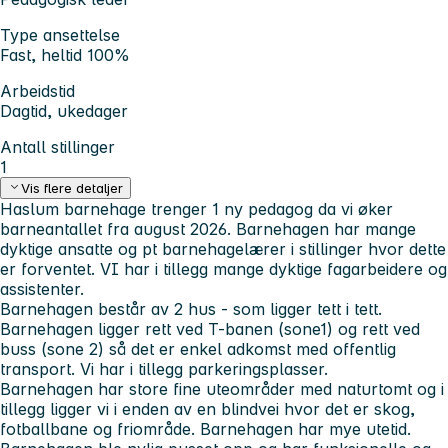
Type ansettelse
Fast, heltid 100%
Arbeidstid
Dagtid, ukedager
Antall stillinger
1
Vis flere detaljer
Haslum barnehage
trenger 1 ny pedagog
da vi øker
barneantallet fra august 2026. Barnehagen har mange
dyktige ansatte og pt barnehagelærer i stillinger hvor dette
er forventet. VI har i tillegg mange dyktige fagarbeidere og
assistenter.
Barnehagen består av 2 hus - som ligger tett i tett.
Barnehagen ligger rett ved T-banen (sone1) og rett ved
buss (sone 2) så det er enkel adkomst med offentlig
transport. Vi har i tillegg parkeringsplasser.
Barnehagen har store fine uteområder med naturtomt og i
tillegg ligger vi i enden av en blindvei hvor det er skog,
fotballbane og friområde. Barnehagen har mye utetid.