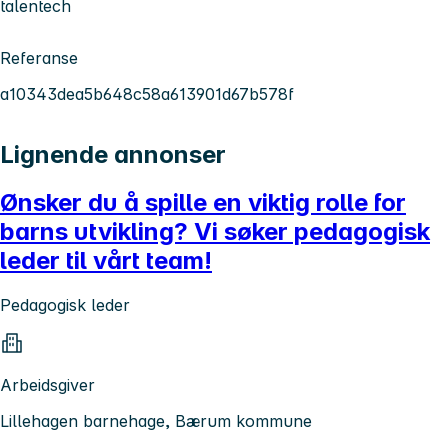
talentech
Referanse
a10343dea5b648c58a613901d67b578f
Lignende annonser
Ønsker du å spille en viktig rolle for
barns utvikling? Vi søker pedagogisk
leder til vårt team!
Pedagogisk leder
Arbeidsgiver
Lillehagen barnehage, Bærum kommune