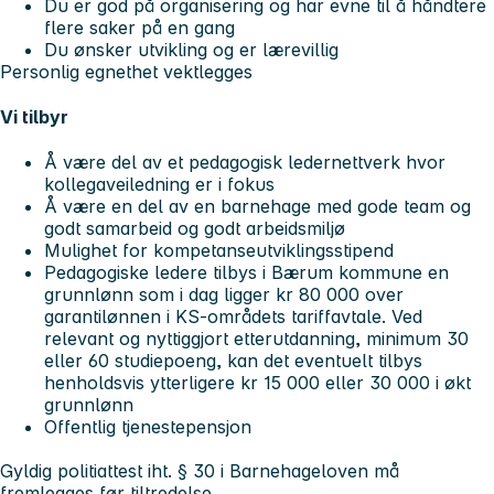
Du er god på organisering og har evne til å håndtere
flere saker på en gang
Du ønsker utvikling og er lærevillig
Personlig egnethet vektlegges
Vi tilbyr
Å være del av et pedagogisk ledernettverk hvor
kollegaveiledning er i fokus
Å være en del av en barnehage med gode team og
godt samarbeid og godt arbeidsmiljø
Mulighet for kompetanseutviklingsstipend
Pedagogiske ledere tilbys i Bærum kommune en
grunnlønn som i dag ligger kr 80 000 over
garantilønnen i KS-områdets tariffavtale. Ved
relevant og nyttiggjort etterutdanning, minimum 30
eller 60 studiepoeng, kan det eventuelt tilbys
henholdsvis ytterligere kr 15 000 eller 30 000 i økt
grunnlønn
Offentlig tjenestepensjon
Gyldig politiattest iht. § 30 i Barnehageloven må
fremlegges før tiltredelse