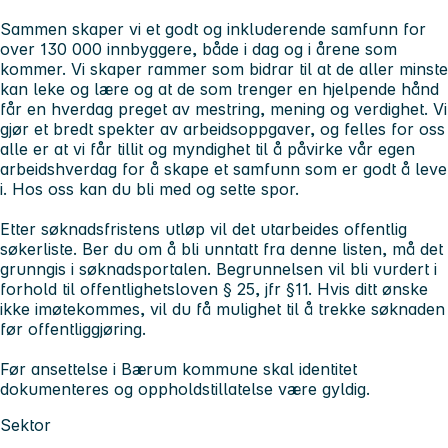
Sammen skaper vi et godt og inkluderende samfunn for
over 130 000 innbyggere, både i dag og i årene som
kommer. Vi skaper rammer som bidrar til at de aller minste
kan leke og lære og at de som trenger en hjelpende hånd
får en hverdag preget av mestring, mening og verdighet. Vi
gjør et bredt spekter av arbeidsoppgaver, og felles for oss
alle er at vi får tillit og myndighet til å påvirke vår egen
arbeidshverdag for å skape et samfunn som er godt å leve
i.
Hos oss kan du bli med og sette spor.
Etter søknadsfristens utløp vil det utarbeides offentlig
søkerliste. Ber du om å bli unntatt fra denne listen, må det
grunngis i søknadsportalen. Begrunnelsen vil bli vurdert i
forhold til offentlighetsloven § 25, jfr §11. Hvis ditt ønske
ikke imøtekommes, vil du få mulighet til å trekke søknaden
før offentliggjøring.
Før ansettelse i Bærum kommune skal identitet
dokumenteres og oppholdstillatelse være gyldig.
Sektor