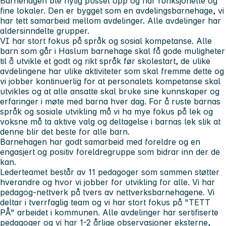
Barnehagen ble nylig pusset opp og har funksjonelle og
fine lokaler. Den er bygget som en avdelingsbarnehage, vi
har tett samarbeid mellom avdelinger. Alle avdelinger har
aldersinndelte grupper.
VI har stort fokus på språk og sosial kompetanse. Alle
barn som går i Haslum barnehage skal få gode muligheter
til å utvikle et godt og rikt språk før skolestart, de ulike
avdelingene har ulike aktiviteter som skal fremme dette og
vi jobber kontinuerlig for at personalets kompetanse skal
utvikles og at alle ansatte skal bruke sine kunnskaper og
erfaringer i møte med barna hver dag. For å ruste barnas
språk og sosiale utvikling må vi ha mye fokus på lek og
voksne må ta aktive valg og deltagelse i barnas lek slik at
denne blir det beste for alle barn.
Barnehagen har godt samarbeid med foreldre og en
engasjert og positiv foreldregruppe som bidrar inn der de
kan.
Lederteamet består av 11 pedagoger som sammen støtter
hverandre og hvor vi jobber for utvikling for alle. Vi har
pedagog-nettverk på tvers av nettverksbarnehagene. Vi
deltar i tverrfaglig team og vi har stort fokus på "TETT
PÅ" arbeidet i kommunen. Alle avdelinger har sertifiserte
pedagoger og vi har 1-2 årlige observasjoner eksterne,