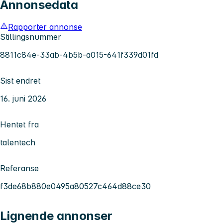
Annonsedata
Rapporter annonse
Stillingsnummer
8811c84e-33ab-4b5b-a015-641f339d01fd
Sist endret
16. juni 2026
Hentet fra
talentech
Referanse
f3de68b880e0495a80527c464d88ce30
Lignende annonser