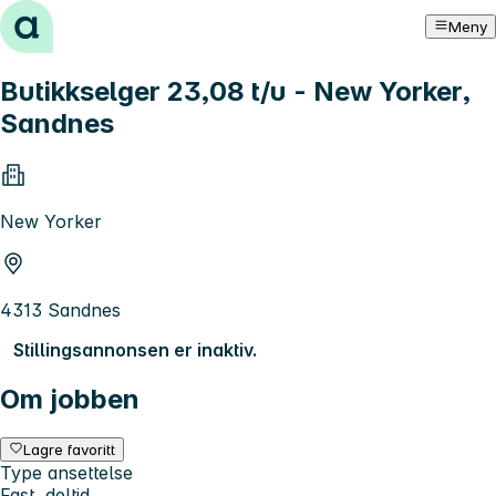
Hopp til innhold
Meny
Butikkselger 23,08 t/u - New Yorker,
Sandnes
New Yorker
4313 Sandnes
Stillingsannonsen er inaktiv.
Om jobben
Lagre favoritt
Type ansettelse
Fast, deltid