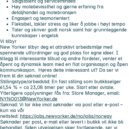
Salgstalent og serviceminded
Høy motebevissthet og gjerne erfaring fra
detaljhandel og motebransjen
Engasjert og teamorientert
Fleksibel, takler stress og liker å jobbe i høyt tempo
Taler og skriver godt norsk samt har grunnleggende
kunnskaper i engelsk
Vi tilbyr
New Yorker tilbyr deg et attraktivt arbeidsmiljø med
spennende utfordringer og god plass for egne ideer. I
tillegg til interessante tilbud og andre fordeler, venter et
åpent og dynamisk team med en flat organisasjon og åpen
kommunikasjon.
Høres dette interessant ut? Da ser vi
frem til din søknad online!
Stillingstype/arbeidstid:
En fast stilling som butikkselger
61,54 % = ca 23,08 timer per uke. Start etter avtale.
Ytterligere opplysninger fås fra:
Store Manager, email:
NYNO013@NewYorker.de
Søknad
:
Vi tar ikke imot søknader via post eller e-post –
kun via vår
nettsted:
https://jobs.newyorker.de/no/jobs/norway
Søknader per post, e-mail eller levert i butikk vil ikke bli
behandlet. Siden utvelgelsen skjer fortløpende, ser vi