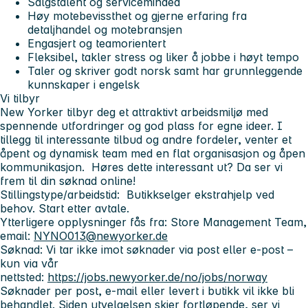
Salgstalent og serviceminded
Høy motebevissthet og gjerne erfaring fra
detaljhandel og motebransjen
Engasjert og teamorientert
Fleksibel, takler stress og liker å jobbe i høyt tempo
Taler og skriver godt norsk samt har grunnleggende
kunnskaper i engelsk
Vi tilbyr
New Yorker tilbyr deg et attraktivt arbeidsmiljø med
spennende utfordringer og god plass for egne ideer. I
tillegg til interessante tilbud og andre fordeler, venter et
åpent og dynamisk team med en flat organisasjon og åpen
kommunikasjon.
Høres dette interessant ut? Da ser vi
frem til din søknad online!
Stillingstype/arbeidstid:
Butikkselger ekstrahjelp ved
behov. Start etter avtale.
Ytterligere opplysninger fås fra:
Store Management Team,
email:
NYNO013@newyorker.de
Søknad
:
Vi tar ikke imot søknader via post eller e-post –
kun via vår
nettsted:
https://jobs.newyorker.de/no/jobs/norway
Søknader per post, e-mail eller levert i butikk vil ikke bli
behandlet. Siden utvelgelsen skjer fortløpende, ser vi