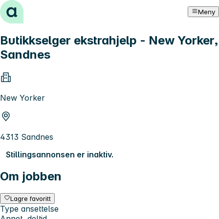
Hopp til innhold
Meny
Butikkselger ekstrahjelp - New Yorker,
Sandnes
New Yorker
4313 Sandnes
Stillingsannonsen er inaktiv.
Om jobben
Lagre favoritt
Type ansettelse
Annet, deltid