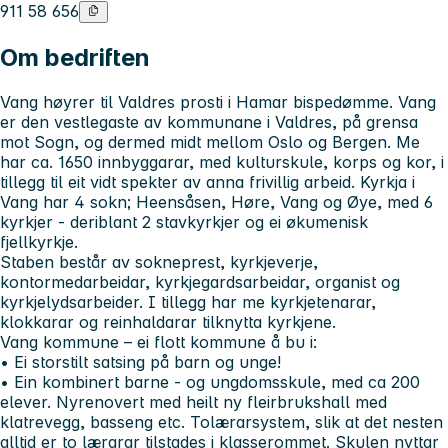
911 58 656
Om bedriften
Vang høyrer til Valdres prosti i Hamar bispedømme. Vang
er den vestlegaste av kommunane i Valdres, på grensa
mot Sogn, og dermed midt mellom Oslo og Bergen. Me
har ca. 1650 innbyggarar, med kulturskule, korps og kor, i
tillegg til eit vidt spekter av anna frivillig arbeid. Kyrkja i
Vang har 4 sokn; Heensåsen, Høre, Vang og Øye, med 6
kyrkjer - deriblant 2 stavkyrkjer og ei økumenisk
fjellkyrkje.
Staben består av sokneprest, kyrkjeverje,
kontormedarbeidar, kyrkjegardsarbeidar, organist og
kyrkjelydsarbeider. I tillegg har me kyrkjetenarar,
klokkarar og reinhaldarar tilknytta kyrkjene.
Vang kommune – ei flott kommune å bu i:
• Ei storstilt satsing på barn og unge!
• Ein kombinert barne - og ungdomsskule, med ca 200
elever. Nyrenovert med heilt ny fleirbrukshall med
klatrevegg, basseng etc. Tolærarsystem, slik at det nesten
alltid er to lærarar tilstades i klasserommet. Skulen nyttar