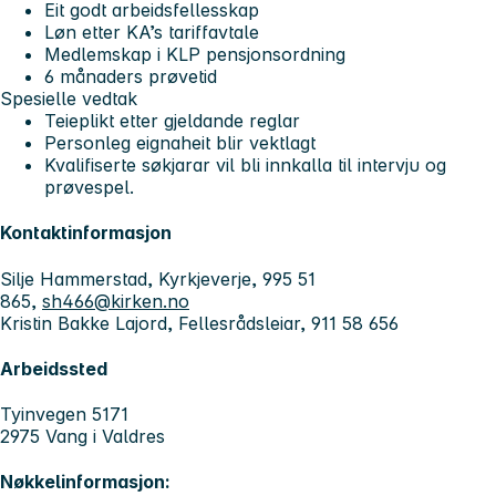
Eit godt arbeidsfellesskap
Løn etter KA’s tariffavtale
Medlemskap i KLP pensjonsordning
6 månaders prøvetid
Spesielle vedtak
Teieplikt etter gjeldande reglar
Personleg eignaheit blir vektlagt
Kvalifiserte søkjarar vil bli innkalla til intervju og
prøvespel.
Kontaktinformasjon
Silje Hammerstad, Kyrkjeverje, 995 51
865,
sh466@kirken.no
Kristin Bakke Lajord, Fellesrådsleiar, 911 58 656
Arbeidssted
Tyinvegen 5171
2975 Vang i Valdres
Nøkkelinformasjon: