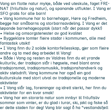
Vang sin flotte natur mykje, både ved uteskule, faget FRI-
NAT (friluftsliv og natur), og spanande utflukter. I Vang er
SFO gratis for alle barn!
• Vang kommune har to barnehagar, Høre og Fredheim,
begge har småbarns og storbarnsavdeling. I Vang er det
løpande barnehageopptak (start når det passar dykk!)
• Helse og omsorgstenester av god kvalitet
• Byggeklare tomter fleire stadar i kommunen, alle med
fantastisk utsikt!
• I Vang finn du 2 solide kontorfellesskap, gjer som fleire
andre og ta med deg arbeidet til Vang!
• Både i Vang og resten av Valdres finn du eit yrande
kulturliv, der tradisjon står i høgsete, med blant anna
tradisjonsmat, tradisjonsmusikk, tradisjonshandverk og
aktiv stølsdrift. Vang kommune har også ein god
kulturskule med stort utval av tradisjonelle og moderne
aktivitetar
• I Vang står lag, foreiningar og idrett sterkt, her finn du
aktivitetar for ein kvar smak!
• Vang har ein storarta natur som innbyr til friluftsliv
sommar som vinter, er du glad i turar, ski, jakt og fiske så
er dette staden for deg! Vang blir sagt å ha "vestlandsfjell