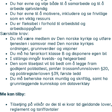
Du har evne og vilje både til å samarbeide og til å
arbeide sjølvstendig
Du har evne til å motivere, inkludere og se frivillige
som en viktig ressurs
Du er fleksibel i forhold til arbeidstid og
arbeidsoppgåver
Særskilte krav:
Du må være medlem av Den norske kyrkje og utføre
tjenesten i samsvar med Den norske kyrkjes
ordninger, grunnverdier og visjoner
Du må ha førarkort klasse B og disponere egen bil
I stillinga inngår kvelds- og helgearbeid
Den som tilsetjast vil bli bedt om å legge fram
godkjent politiattest, jamfør trossamfunnsloven §20,
og politiregisterloven §39, første ledd
Du må beherske norsk muntlig og skriftlig, samt ha
grunnleggende kunnskap om dataverktøy
Me kan tilby:
Tilsetjing på vilkår av dei til ei kvar tid gjeldande lover,
reglement og tariffavtaler